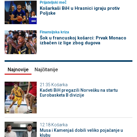
Prijateljski meč
Košarkaši BiH u Hrasnici igraju protiv
Poljske
Finansijska kriza
Šok u francuskoj košarci: Prvak Monaco
izbačen iz lige zbog dugova
Najnovije
Najčitanije
21:35
Košarka
Kadeti BiH pregazili Norvešku na startu
Eurobasketa B divizije
12:18
Košarka
Musa i Kamenjaš dobili veliko pojačanje u
klubu