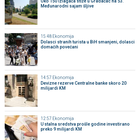
Oko 150 izlagača stiže u Gradačac na 53.
Međunarodni sajam šljive
15:48
Ekonomija
Dolasci stranih turista u BiH smanjeni, dolasci
domaćih povećani
14:57
Ekonomija
Devizne rezerve Centralne banke skoro 20
milijardi KM
12:57
Ekonomija
U stalna sredstva prošle godine investirano
preko 9 milijardi KM