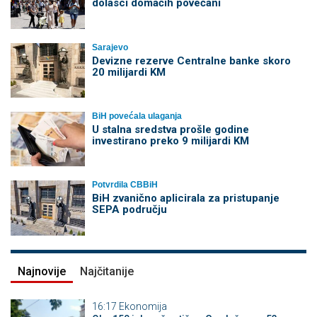
dolasci domaćih povećani
Sarajevo
Devizne rezerve Centralne banke skoro
20 milijardi KM
BiH povećala ulaganja
U stalna sredstva prošle godine
investirano preko 9 milijardi KM
Potvrdila CBBiH
BiH zvanično aplicirala za pristupanje
SEPA području
Najnovije
Najčitanije
16:17
Ekonomija