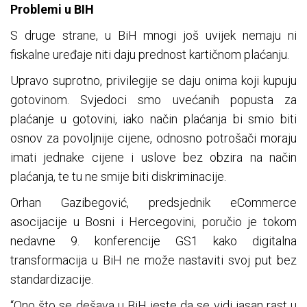
Problemi u BIH
S druge strane, u BiH mnogi još uvijek nemaju ni
fiskalne uređaje niti daju prednost kartičnom plaćanju.
Upravo suprotno, privilegije se daju onima koji kupuju
gotovinom. Svjedoci smo uvećanih popusta za
plaćanje u gotovini, iako način plaćanja bi smio biti
osnov za povoljnije cijene, odnosno potrošači moraju
imati jednake cijene i uslove bez obzira na način
plaćanja, te tu ne smije biti diskriminacije.
Orhan Gazibegović, predsjednik eCommerce
asocijacije u Bosni i Hercegovini, poručio je tokom
nedavne 9. konferencije GS1 kako digitalna
transformacija u BiH ne može nastaviti svoj put bez
standardizacije.
“Ono što se dešava u BiH jeste da se vidi jasan rast u