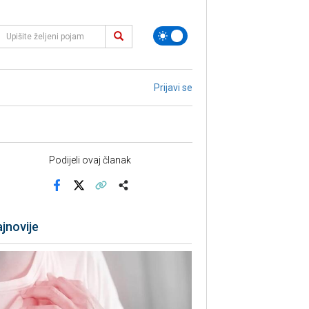
Prijavi se
Podijeli ovaj članak
Facebook
X
Kopiraj link
Više
jnovije