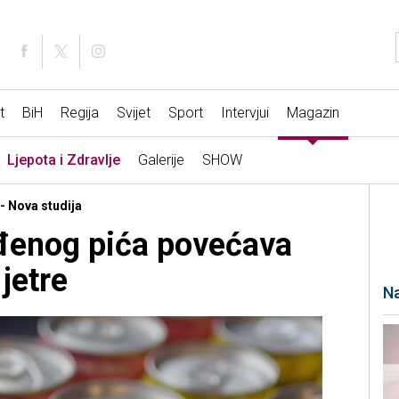
t
BiH
Regija
Svijet
Sport
Intervjui
Magazin
Ljepota i Zdravlje
Galerije
SHOW
 - Nova studija
đenog pića povećava
 jetre
Na