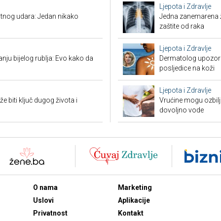
Ljepota i Zdravlje
tnog udara: Jedan nikako
Jedna zanemarena žl
zaštite od raka
Ljepota i Zdravlje
nju bijelog rublja: Evo kako da
Dermatolog upozorav
posljedice na koži
Ljepota i Zdravlje
biti ključ dugog života i
Vrućine mogu ozbiljn
dovoljno vode
O nama
Marketing
Uslovi
Aplikacije
Privatnost
Kontakt