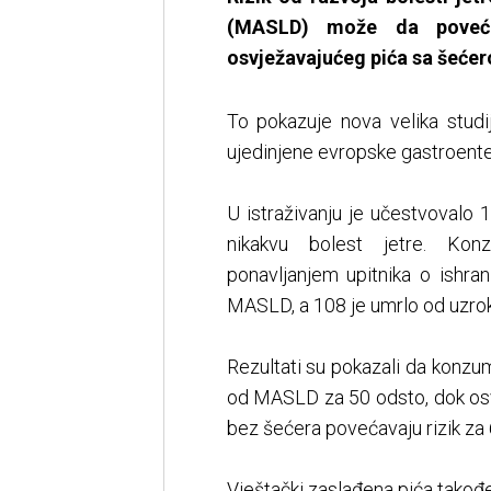
(MASLD) može da poveća
osvježavajućeg pića sa šećer
To pokazuje nova velika studij
ujedinjene evropske gastroenter
U istraživanju je učestvovalo 1
nikakvu bolest jetre. Kon
ponavljanjem upitnika o ishra
MASLD, a 108 je umrlo od uzrok
Rezultati su pokazali da konzu
od MASLD za 50 odsto, dok osv
bez šećera povećavaju rizik za 
Vještački zaslađena pića tako