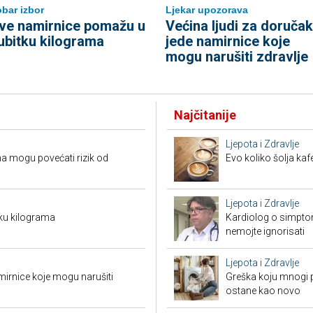
bar izbor
Ljekar upozorava
ve namirnice pomažu u
Većina ljudi za doručak
ubitku kilograma
jede namirnice koje
mogu narušiti zdravlje
Najčitanije
Ljepota i Zdravlje
a mogu povećati rizik od
Evo koliko šolja ka
Ljepota i Zdravlje
ku kilograma
Kardiolog o simpto
nemojte ignorisati
Ljepota i Zdravlje
mirnice koje mogu narušiti
Greška koju mnogi pr
ostane kao novo