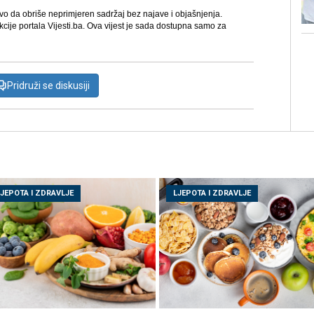
avo da obriše neprimjeren sadržaj bez najave i objašnjenja.
kcije portala Vijesti.ba. Ova vijest je sada dostupna samo za
Pridruži se diskusiji
LJEPOTA I ZDRAVLJE
LJEPOTA I ZDRAVLJE