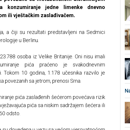
 konzumiranje jedne limenke dnevno
om ili vještačkim zaslađivačem.
a, a čiji su rezultati predstavljeni na Sedmici
ologije u Berlinu.
23.788 osoba iz Velike Britanije. Oni nisu imali
zumiranje pića praćeno je svakodnevnim
ni. Tokom 10 godina, 1.178 učesnika razvilo je
a povezanih sa jetrom, prenosi Srna.
Na
miranje pića zaslađenih šećerom povećava rizik
ježavajuća pića sa niskim sadržajem šećera ili
60 odsto.
đe su dovedena u vezu sa većom vjerovatnoćom