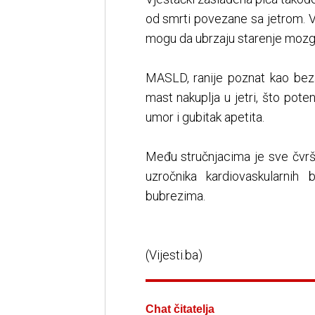
od smrti povezane sa jetrom. V
mogu da ubrzaju starenje mozga,
MASLD, ranije poznat kao beza
mast nakuplja u jetri, što pote
umor i gubitak apetita.
Među stručnjacima je sve čvrš
uzročnika kardiovaskularnih
bubrezima.
(Vijesti.ba)
Chat čitatelja