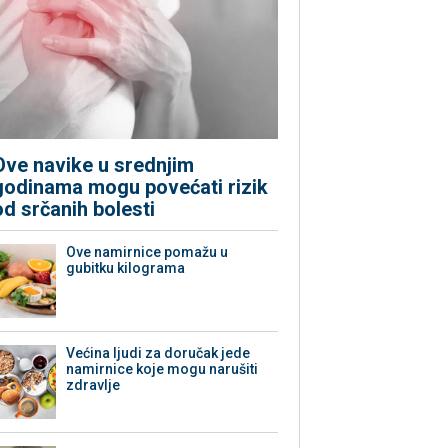
Ove navike u srednjim
godinama mogu povećati rizik
od srčanih bolesti
Ove namirnice pomažu u
gubitku kilograma
Većina ljudi za doručak jede
namirnice koje mogu narušiti
zdravlje