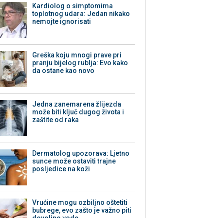
Kardiolog o simptomima
toplotnog udara: Jedan nikako
nemojte ignorisati
Greška koju mnogi prave pri
pranju bijelog rublja: Evo kako
da ostane kao novo
Jedna zanemarena žlijezda
može biti ključ dugog života i
zaštite od raka
Dermatolog upozorava: Ljetno
sunce može ostaviti trajne
posljedice na koži
Vrućine mogu ozbiljno oštetiti
bubrege, evo zašto je važno piti
dovoljno vode