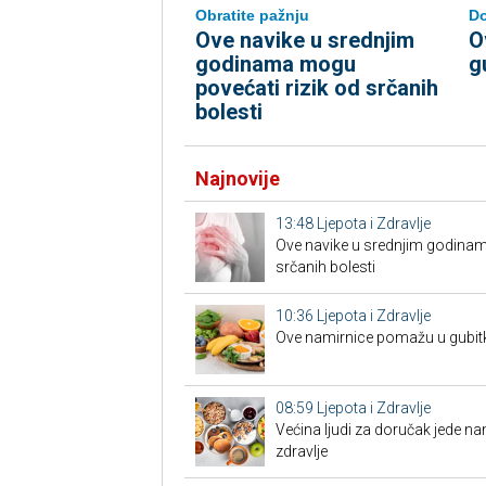
Do
Obratite pažnju
O
Ove navike u srednjim
g
godinama mogu
povećati rizik od srčanih
bolesti
Najnovije
13:48
Ljepota i Zdravlje
Ove navike u srednjim godinam
srčanih bolesti
10:36
Ljepota i Zdravlje
Ove namirnice pomažu u gubit
08:59
Ljepota i Zdravlje
Većina ljudi za doručak jede na
zdravlje