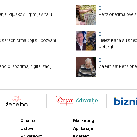
BiH
je: Pljuskovi i grmljavina u
Penzionerima ove s
BiH
saradnicima koji su pozvani
Helez: Kada su specij
pobjegli
BiH
o o izborima, digitalizaciji i
Za Ginisa: Penzione
O nama
Marketing
Uslovi
Aplikacije
Privatnost
Kontakt