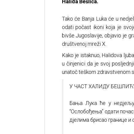
Halida Bešlića.
Tako će Banja Luka će u nedjelj
odati počast ikoni koja je sv
bivše Jugoslavije, objavio je 
društvenoj mreži X.
Kako je istaknuo, Halidova ljub
u činjenici da je svoj posljedn
unatoč teškom zdravstvenom st
У ЧАСТ ХАЛИДУ БЕШЛИЋ
Бања Лука ће у недјељу,
“Ослобођења” одати почаст
дјелима брисао границе и 