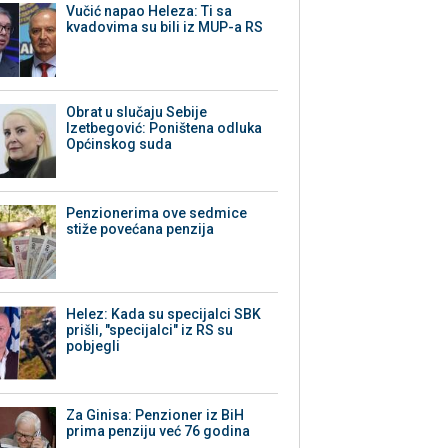
Vučić napao Heleza: Ti sa
kvadovima su bili iz MUP-a RS
Obrat u slučaju Sebije
Izetbegović: Poništena odluka
Općinskog suda
Penzionerima ove sedmice
stiže povećana penzija
Helez: Kada su specijalci SBK
prišli, "specijalci" iz RS su
pobjegli
Za Ginisa: Penzioner iz BiH
prima penziju već 76 godina