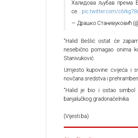
Халидова љубав према Б
се…
pic.twitter.com/c6rkg78
— Драшко Станивуковић (@
“Halid Bešlić ostat će zapam
nesebično pomagao onima koj
Stanivuković.
Umjesto kupovine cvijeća i svi
novčana sredstva i prehrambene
“Halid je bio i ostao simbol d
banjalučkog gradonačelnika.
(Vijesti.ba)