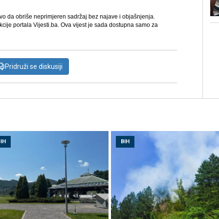
avo da obriše neprimjeren sadržaj bez najave i objašnjenja.
kcije portala Vijesti.ba. Ova vijest je sada dostupna samo za
Pridruži se diskusiji
IH
BIH