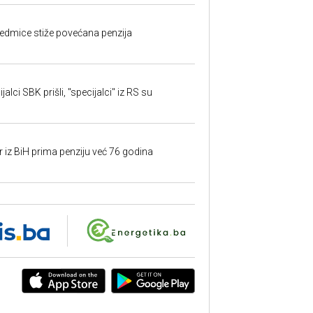
edmice stiže povećana penzija
alci SBK prišli, "specijalci" iz RS su
r iz BiH prima penziju već 76 godina