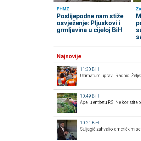
FHMZ
Za
Poslijepodne nam stiže
M
osvježenje: Pljuskovi i
p
grmljavina u cijeloj BiH
s
s
Najnovije
11:30
BiH
Ultimatum upravi: Radnici Želje
10:49
BiH
Apel u entitetu RS: Ne koristite 
10:21
BiH
Suljagić zahvalio američkim sena