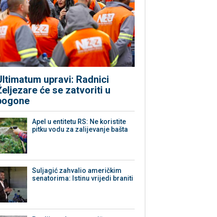
Ultimatum upravi: Radnici
Željezare će se zatvoriti u
pogone
Apel u entitetu RS: Ne koristite
pitku vodu za zalijevanje bašta
Suljagić zahvalio američkim
senatorima: Istinu vrijedi braniti