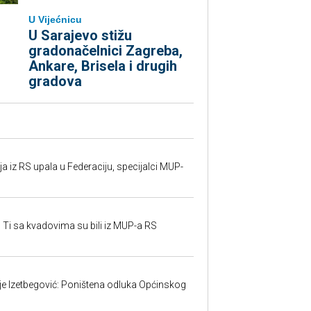
U Vijećnicu
U Sarajevo stižu
gradonačelnici Zagreba,
Ankare, Brisela i drugih
gradova
 iz RS upala u Federaciju, specijalci MUP-
 Ti sa kvadovima su bili iz MUP-a RS
ije Izetbegović: Poništena odluka Općinskog