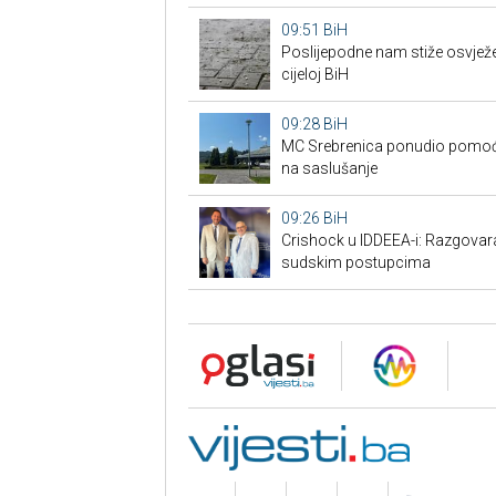
09:51
BiH
Poslijepodne nam stiže osvježen
cijeloj BiH
09:28
BiH
MC Srebrenica ponudio pomoć 
na saslušanje
09:26
BiH
Crishock u IDDEEA-i: Razgovaran
sudskim postupcima