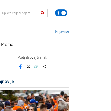
Prijavi se
/ Promo
Podijeli ovaj članak
Facebook
X
Kopiraj link
Više
jnovije