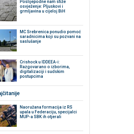
Poslijepodne nam stiže
osvježenje: Pljuskovi i
grmljavina u cijeloj BiH
MC Srebrenica ponudio pomoć
saradnicima koji su pozvani na
saslušanje
Crishock u IDDEEA-i:
Razgovarano o izborima,
digitalizaciji i sudskim
postupcima
jčitanije
Naoružana formacija iz RS
upala u Federaciju, specijalci
MUP-a SBK ih otjerali