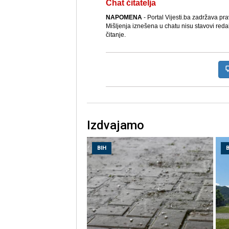
Chat čitatelja
NAPOMENA
- Portal Vijesti.ba zadržava pr
Mišljenja iznešena u chatu nisu stavovi reda
čitanje.
Izdvajamo
BIH
B