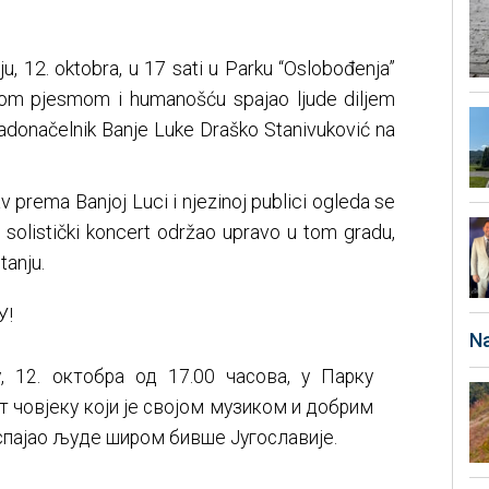
u, 12. oktobra, u 17 sati u Parku “Oslobođenja”
ojom pjesmom i humanošću spajao ljude diljem
gradonačelnik Banje Luke Draško Stanivuković na
av prema Banjoj Luci i njezinoj publici ogleda se
ji solistički koncert održao upravo u tom gradu,
anju.
У!
Na
 12. октобра од 17.00 часова, у Парку
 човјеку који је својом музиком и добрим
спајао људе широм бивше Југославије.