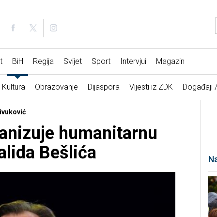
t
BiH
Regija
Svijet
Sport
Intervjui
Magazin
Kultura
Obrazovanje
Dijaspora
Vijesti iz ZDK
Događaji 
nivuković
anizuje humanitarnu
alida Bešlića
Na