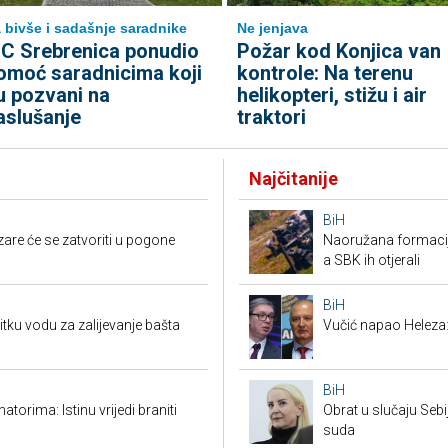
 bivše i sadašnje saradnike
Ne jenjava
C Srebrenica ponudio
Požar kod Konjica van
omoć saradnicima koji
kontrole: Na terenu
u pozvani na
helikopteri, stižu i air
aslušanje
traktori
Najčitanije
BiH
zare će se zatvoriti u pogone
Naoružana formacija
a SBK ih otjerali
BiH
pitku vodu za zalijevanje bašta
Vučić napao Heleza:
BiH
torima: Istinu vrijedi braniti
Obrat u slučaju Seb
suda