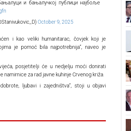
ањалуци и бањалучкој публици најбоље
gfn
Stanivukovic_D)
October 9, 2025
ćen i kao veliki humanitarac, čovjek koji je
ima je pomoć bila najpotrebnija”, naveo je
jeća, posjetitelji će u nedjelju moći donirati
 namirnice za rad javne kuhinje Crvenog križa.
obrote, ljubavi i zajedništva”, stoji u objavi