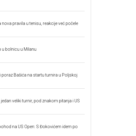
 nova pravila u tenisu, reakcije već počele
n u bolnicu u Milanu
poraz Bašića na startu turnira u Poljskoj
jedan veliki turnir, pod znakom pitanja i US
 pohod na US Open: S Đokovićem idem po