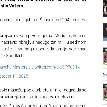
entin Vašero.
 polufinalu izgubio u Šangaju od 204. tenisera
 brejkom već u prvom gemu. Međutim, kola su
je napravio ribrejk, a nedugo zatim – u sedmom
steže lijevu nogu, nogu s kojom je već imao
piše Sportklub.
anghaiMasters
pic.twitter.com/ckvCP7uD1x
Na
ctober 11, 2025
dobio masažu, popio tabletu, ali nije mogao da se
pravi brejk i dolazi do vodstva u setovima.
a će Đoković i predati meč, ali u prvom gemu