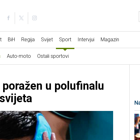
t
BiH
Regija
Svijet
Sport
Intervjui
Magazin
s
Auto-moto
Ostali sportovi
poražen u polufinalu
svijeta
Na