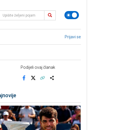
Prijavi se
Podijeli ovaj članak
Facebook
X
Kopiraj link
Više
jnovije