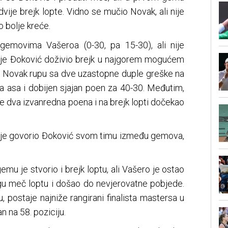
vije brejk lopte. Vidno se mučio Novak, ali nije
o bolje kreće.
gemovima Vašeroa (0-30, pa 15-30), ali nije
da je Đoković doživio brejk u najgorem mogućem
ebi Novak rupu sa dve uzastopne duple greške na
dva asa i dobijen sjajan poen za 40-30. Međutim,
je dva izvanredna poena i na brejk lopti dočekao
no je govorio Đoković svom timu između gemova,
emu je stvorio i brejk loptu, ali Vašero je ostao
rugu meč loptu i došao do nevjerovatne pobjede.
u, postaje najniže rangirani finalista mastersa u
an na 58. poziciju.