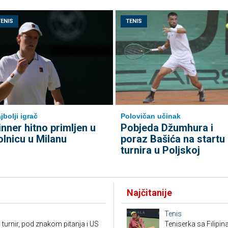
TENIS
TENIS
jbolji igrač
Polovičan učinak
inner hitno primljen u
Pobjeda Džumhura i
olnicu u Milanu
poraz Bašića na startu
turnira u Poljskoj
Najčitanije
Tenis
 turnir, pod znakom pitanja i US
Teniserka sa Filipi