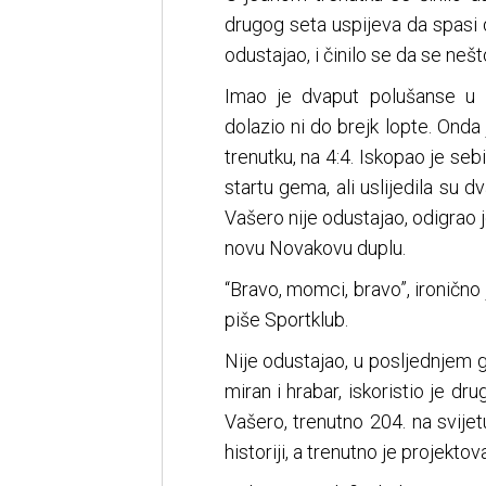
drugog seta uspijeva da spasi d
odustajao, i činilo se da se nešt
Imao je dvaput polušanse u 
dolazio ni do brejk lopte. On
trenutku, na 4:4. Iskopao je s
startu gema, ali uslijedila su 
Vašero nije odustajao, odigrao 
novu Novakovu duplu.
“Bravo, momci, bravo”, ironič
piše Sportklub.
Nije odustajao, u posljednjem g
miran i hrabar, iskoristio je d
Vašero, trenutno 204. na svijet
historiji, a trenutno je projektov