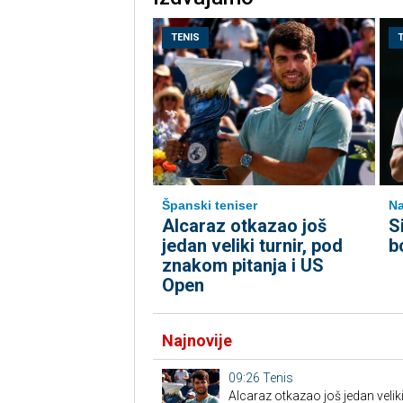
TENIS
Španski teniser
Na
Alcaraz otkazao još
S
jedan veliki turnir, pod
b
znakom pitanja i US
Open
Najnovije
09:26
Tenis
Alcaraz otkazao još jedan veliki