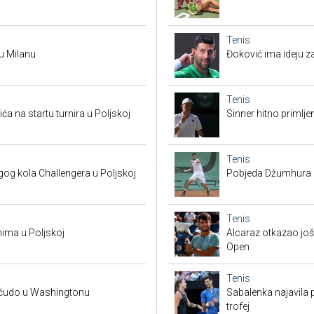
Tenis
 u Milanu
Đoković ima ideju za
Tenis
a na startu turnira u Poljskoj
Sinner hitno primlje
Tenis
g kola Challengera u Poljskoj
Pobjeda Džumhura i 
Tenis
nima u Poljskoj
Alcaraz otkazao još 
Open
Tenis
a čudo u Washingtonu
Sabalenka najavila
trofej