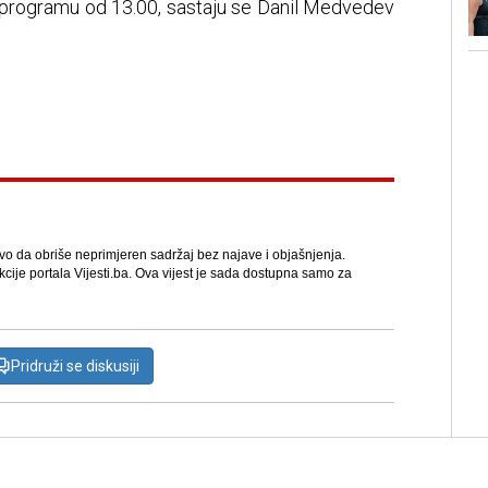
a programu od 13.00, sastaju se Danil Medvedev
avo da obriše neprimjeren sadržaj bez najave i objašnjenja.
kcije portala Vijesti.ba. Ova vijest je sada dostupna samo za
Pridruži se diskusiji