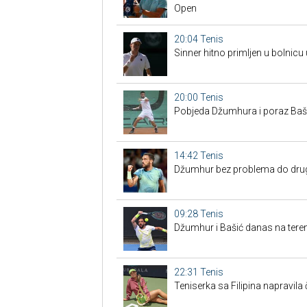
Open
20:04
Tenis
Sinner hitno primljen u bolnicu
20:00
Tenis
Pobjeda Džumhura i poraz Bašić
14:42
Tenis
Džumhur bez problema do drugo
09:28
Tenis
Džumhur i Bašić danas na tere
22:31
Tenis
Teniserka sa Filipina napravil