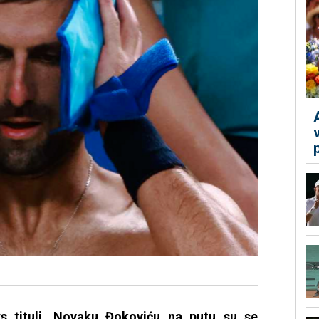
s tituli, Novaku Đokoviću na putu su se