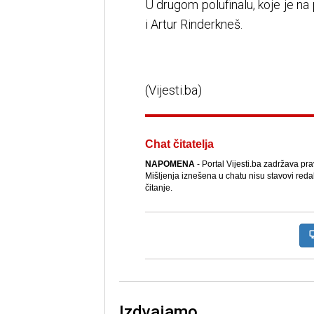
U drugom polufinalu, koje je n
i Artur Rinderkneš.
(Vijesti.ba)
Chat čitatelja
NAPOMENA
- Portal Vijesti.ba zadržava pr
Mišljenja iznešena u chatu nisu stavovi reda
čitanje.
Izdvajamo