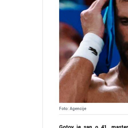
Foto: Agencije
Gotov je san o 41. master