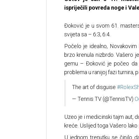
ispriječili povreda noge i Val
Đoković je u svom 61. masters
svijeta sa – 6:3, 6:4.
Počelo je idealno, Novakovim
brzo krenula nizbrdo. Vašero 
gemu – Đoković je počeo da i
problema u ranijoj fazi turnira, 
The art of disguise
#RolexSh
— Tennis TV (@TennisTV)
O
Uzeo je i medicinski tajm aut, 
kreće. Uslijed toga Vašero lako 
U jednom trenutku se činilo d