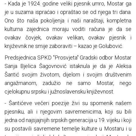
- Kada je 1924. godine veliki pjesnik umro, Mostar ga
je u suzama ispraćao i opraštao se od njega tri dana.
Ono što naša pokoljenja i naši naraštaji, kompletna
kulturna zajednica moraju voditi računa je da se
ovakav čovjek, ovakav velikan, ovakav pjesnik i
književnik ne smije zaboraviti – kazao je Golubović.
Predsjednica SPKD "Prosvjeta" Gradski odbor Mostar
Sanja Bjelica Šagovnović istaknula je da je Aleksa
Šantić svojim životom, dijelom i svojim društvenim
angažmanom, zadužio ne samo Mostar, nego
cjelokupnu srpsku i južnoslavensku književnost.
- Šantićeve večeri poezije živi su spomenik našem
pjesniku, ali i njegovim savremenicima, koji su bili
jedna od najsjajnijih srpskih generacija u 19. vijeku i koji
su postavili savremene temelje kulture u Mostaru i u