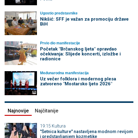
Ugostio predstavnike
Nikšić: SFF je važan za promociju države
BiH
Prvio dio manifestacije
Početak "Brčanskog ljeta" opravdao
očekivanja: Slijede koncerti, izložbe i
radionice
Međunarodna manifestacija
Uz večer folklora i modernog plesa
zatvoreno "Mostarsko ljeto 2026"
Najnovije
Najčitanije
19:15
Kultura
"Šetnica kulture" nastavljena modnom revijom
i predstavljanjem kozmetike