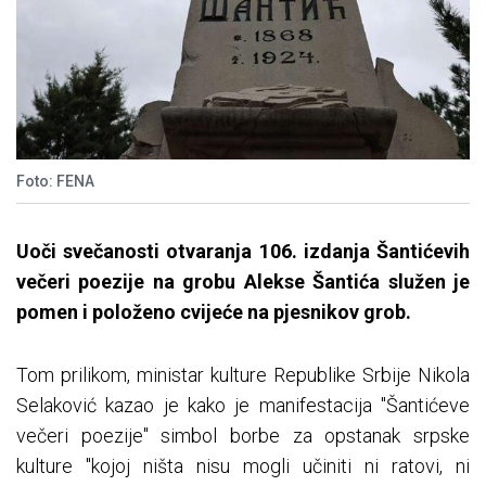
Foto: FENA
Uoči svečanosti otvaranja 106. izdanja Šantićevih
večeri poezije na grobu Alekse Šantića služen je
pomen i položeno cvijeće na pjesnikov grob.
Tom prilikom, ministar kulture Republike Srbije Nikola
Selaković kazao je kako je manifestacija "Šantićeve
večeri poezije" simbol borbe za opstanak srpske
kulture "kojoj ništa nisu mogli učiniti ni ratovi, ni