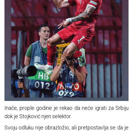
Inače, prople godine je rekao da neće igrati za Srbiju
dok je Stojković njen selektor.
Svoju odluku nije obrazložio, ali pretpostavlja se da je