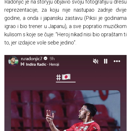
Radonjić je na storyju objavio svoju fotografiju u dresu
reprezentacije, za koju nije nastupao zadnje dvije
godine, a onda i japansku zastavu (Piksi je godinama
igrao i bio trener u Japanu), a sve popratio muzičkom
kulisom s koje se čuje: “Heroj nikad nisi bio opraštam ti
to, jer izdajice vole sebe jedino”.