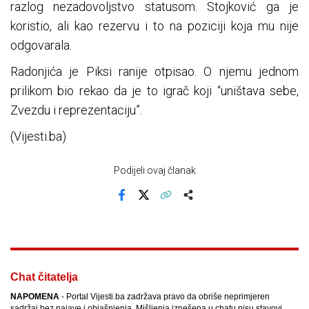
razlog nezadovoljstvo statusom. Stojković ga je
koristio, ali kao rezervu i to na poziciji koja mu nije
odgovarala.
Radonjića je Piksi ranije otpisao. O njemu jednom
prilikom bio rekao da je to igrač koji “uništava sebe,
Zvezdu i reprezentaciju”.
(Vijesti.ba)
Podijeli ovaj članak
Facebook
X
Kopiraj link
Više
Chat čitatelja
NAPOMENA
- Portal Vijesti.ba zadržava pravo da obriše neprimjeren
sadržaj bez najave i objašnjenja. Mišljenja iznešena u chatu nisu stavovi