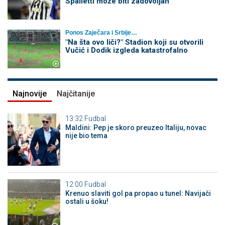
Spalletti može biti zadovoljan
Ponos Zaječara i Srbije…
"Na šta ovo liči?" Stadion koji su otvorili
Vučić i Dodik izgleda katastrofalno
Najnovije
Najčitanije
13:32
Fudbal
Maldini: Pep je skoro preuzeo Italiju, novac
nije bio tema
12:00
Fudbal
Krenuo slaviti gol pa propao u tunel: Navijači
ostali u šoku!