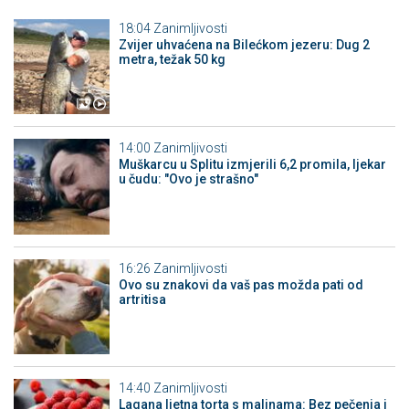
18:04
Zanimljivosti
Zvijer uhvaćena na Bilećkom jezeru: Dug 2
metra, težak 50 kg
14:00
Zanimljivosti
Muškarcu u Splitu izmjerili 6,2 promila, ljekar
u čudu: "Ovo je strašno"
16:26
Zanimljivosti
Ovo su znakovi da vaš pas možda pati od
artritisa
14:40
Zanimljivosti
Lagana ljetna torta s malinama: Bez pečenja i