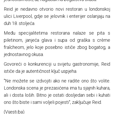
Reid je nedavno otvorio novi restoran u londonskoj
ulici Liverpool, gdje se jelovnik i enterijer oslanjaju na
duh 18. stoljeća.
Među specijalitetima restorana nalaze se pita s
piletinom, janjeća glava i supa od graška s crème
fraîcheom, jelo koje posebno ističe zbog bogatog, a
jednostavnog okusa.
Govoreći o konkurenciji u svijetu gastronomije, Reid
ističe da je autentičnost ključ uspjeha.
"Ne možete se izdvojiti ako ne radite ono što volite.
Londonska scena je prezasićena ima tu sjajnih kuhara,
ali i dosta loših. Bitno je ostati dosljedan sebi i kuhati
ono što biste i sami voljeli pojesti", zaključuje Reid.
(Vijesti.ba)