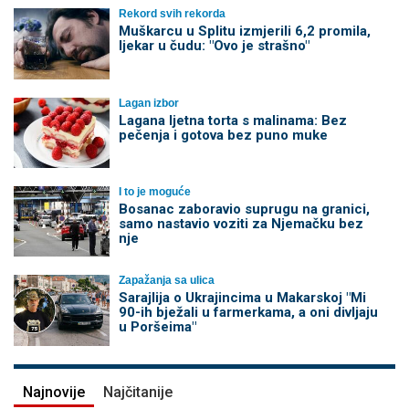
Rekord svih rekorda
Muškarcu u Splitu izmjerili 6,2 promila,
ljekar u čudu: "Ovo je strašno"
Lagan izbor
Lagana ljetna torta s malinama: Bez
pečenja i gotova bez puno muke
I to je moguće
Bosanac zaboravio suprugu na granici,
samo nastavio voziti za Njemačku bez
nje
Zapažanja sa ulica
Sarajlija o Ukrajincima u Makarskoj "Mi
90-ih bježali u farmerkama, a oni divljaju
u Poršeima"
Najnovije
Najčitanije