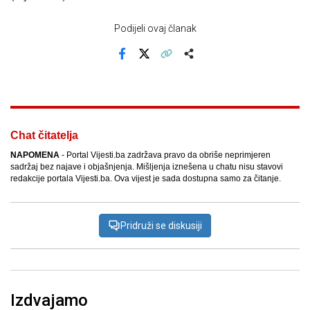
Podijeli ovaj članak
Facebook
X
Kopiraj link
Više
Chat čitatelja
NAPOMENA
- Portal Vijesti.ba zadržava pravo da obriše neprimjeren
sadržaj bez najave i objašnjenja. Mišljenja iznešena u chatu nisu stavovi
redakcije portala Vijesti.ba. Ova vijest je sada dostupna samo za čitanje.
Pridruži se diskusiji
Izdvajamo