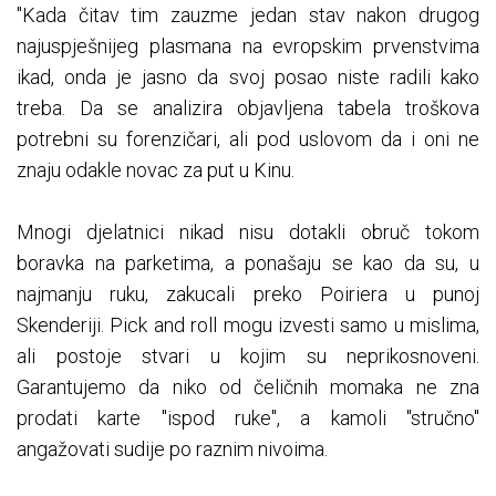
"Kada čitav tim zauzme jedan stav nakon drugog
najuspješnijeg plasmana na evropskim prvenstvima
ikad, onda je jasno da svoj posao niste radili kako
treba. Da se analizira objavljena tabela troškova
potrebni su forenzičari, ali pod uslovom da i oni ne
znaju odakle novac za put u Kinu.
Mnogi djelatnici nikad nisu dotakli obruč tokom
boravka na parketima, a ponašaju se kao da su, u
najmanju ruku, zakucali preko Poiriera u punoj
Skenderiji. Pick and roll mogu izvesti samo u mislima,
ali postoje stvari u kojim su neprikosnoveni.
Garantujemo da niko od čeličnih momaka ne zna
prodati karte "ispod ruke", a kamoli "stručno"
angažovati sudije po raznim nivoima.