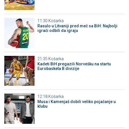
11:30
Košarka
Rasulo u Litvaniji pred meč sa BiH: Najbolji
igrači odbili da igraju
21:35
Košarka
Kadeti BiH pregazili Norvešku na startu
Eurobasketa B divizije
12:18
Košarka
Musa i Kamenjaš dobili veliko pojačanje u
klubu