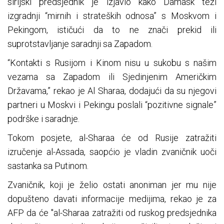
sirijski predsjednik je izjavio kako Damask teži
izgradnji “mirnih i strateških odnosa” s Moskvom i
Pekingom, ističući da to ne znači prekid ili
suprotstavljanje saradnji sa Zapadom.
“Kontakti s Rusijom i Kinom nisu u sukobu s našim
vezama sa Zapadom ili Sjedinjenim Američkim
Državama,” rekao je Al Sharaa, dodajući da su njegovi
partneri u Moskvi i Pekingu poslali “pozitivne signale”
podrške i saradnje.
Tokom posjete, al-Sharaa će od Rusije zatražiti
izručenje al-Assada, saopćio je vladin zvaničnik uoči
sastanka sa Putinom.
Zvaničnik, koji je želio ostati anoniman jer mu nije
dopušteno davati informacije medijima, rekao je za
AFP da će "al-Sharaa zatražiti od ruskog predsjednika