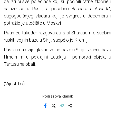
da izruči sve pojedince koji su počinili ratne zločine i
nalaze se u Rusiji, a posebno Bashara al-Assada",
dugogodišnjeg vladara koji je svrgnut u decembru i
potražio je utočište u Moskvi.
Putin će također razgovarati s al-Sharaaom o sudbini
ruskih vojnih baza u Siriji, saopćio je Kremlj.
Rusija ima dvije glavne vojne baze u Siriji - zračnu bazu
Hmeimim u pokrajini Latakija i pomorski objekt u
Tartusu na obali.
(Vijesti.ba)
Podijeli ovaj članak
Facebook
X
Kopiraj link
Više