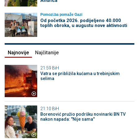
Andrića
Pomozi.ba pomaže Gazi
Od početka 2026. podijeljeno 40.000
toplih obroka, u augustu nove aktivnosti
Najnovije
Najčitanije
21:59
BiH
Vatra se približila kućama u trebinjskim
selima
21:10
BiH
Borenović pružio podršku novinarki BN TV
nakon napada: "Nije sama"