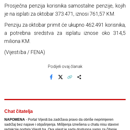
Prosječna penzija korisnika samostalne penzije, kojih
je na isplati za oktobar 373.471, iznosi 761,57 KM.
Penziju za oktobar primit će ukupno 462.491 korisnika,
a potrebna sredstva za isplatu iznose oko 314,5
miliona KM.
(Vijesti.ba / FENA)
Podijeli ovaj članak
Facebook
X
Kopiraj link
Više
Chat čitatelja
NAPOMENA
- Portal Vijesti.ba zadržava pravo da obriše neprimjeren
sadržaj bez najave i objašnjenja. Mišljenja iznešena u chatu nisu stavovi
redakcije portala Vijesti.ba. Ova vijest je sada dostupna samo za čitanje.