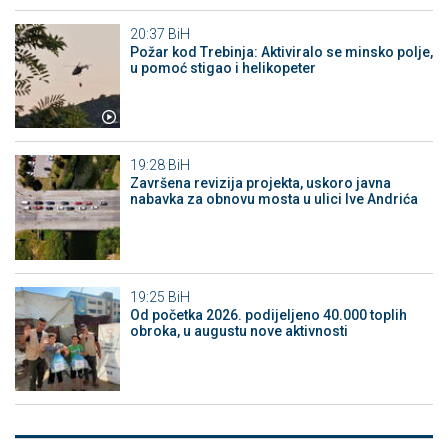
20:37
BiH
Požar kod Trebinja: Aktiviralo se minsko polje,
u pomoć stigao i helikopeter
19:28
BiH
Završena revizija projekta, uskoro javna
nabavka za obnovu mosta u ulici Ive Andrića
19:25
BiH
Od početka 2026. podijeljeno 40.000 toplih
obroka, u augustu nove aktivnosti