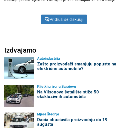
redakcije portala Vijesti.ba. Ova vijest je sada dostupna samo za čitanje.
Pridruži se diskusiji
Izdvajamo
Autoindustrija
Zašto proizvođači smanjuju popuste na
električne automobile?
Rijetki prizor u Sarajevu
Na Vilsonovo šetalište stiže 50
ekskluzivnih automobila
Mjere štednje
Dacia obustavila proizvodnju do 19.
augusta