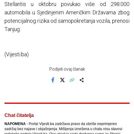
Stellantis u oktobru povukao više od 298.000
automobila u Sjedinjenim Američkim Državama zbog
potencijalnog rizika od samopokretanja vozila, prenosi
Tanjug.
(Vijesti.ba)
Podijeli ovaj članak
Facebook
X
Kopiraj link
Više
Chat čitatelja
NAPOMENA
- Portal Vijesti.ba zadržava pravo da obriše neprimjeren
sadržaj bez najave i objašnjenja. Mišljenja iznešena u chatu nisu stavovi