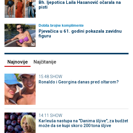
Bh. ljepotica Laila Hasanović očarala na
pisti
Dobila brojne komplimente
Pjevačica u 61. godini pokazala zavidnu
figuru
Najnovije
Najčitanije
15:48
SHOW
Ronaldo i Georgina danas pred oltarom?
14:11
SHOW
Karleuša nastupa na "Danima šljive", za budžet
može da se kupi skoro 200 tona šljive