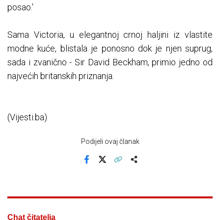
posao.'
Sama Victoria, u elegantnoj crnoj haljini iz vlastite
modne kuće, blistala je ponosno dok je njen suprug,
sada i zvanično - Sir David Beckham, primio jedno od
najvećih britanskih priznanja.
(Vijesti.ba)
Podijeli ovaj članak
Facebook
X
Kopiraj link
Više
Chat čitatelja