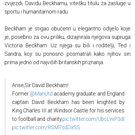
zvijezdi, Davidu Beckhamu, vitešku titulu za zasluge u
sportu i humanitarnom radu.
Beckham je stigao obučenn u elegantno odijelo koje
je, posebno za ovu priliku, dizajnirala njegova supruga
Victoria Beckham. Uz njega su bili i roditelji, Ted i
Sandra, koji su ponosno posmatrali kako njihov sin
prima jedno od najviših britanskih priznanja.
Arise,Sir David Beckham!
Former
@ManUtd
academy graduate and England
captain David Beckham has been knighted by
King Charles III at Windsor Castle for his services
to football and charity.
pic.twitter.com/UbcLvvP3dl
pic.twitter.com/RSM7sdDxSS