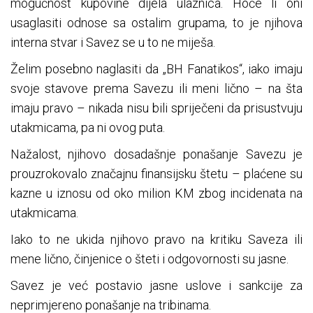
mogućnost kupovine dijela ulaznica. Hoće li oni
usaglasiti odnose sa ostalim grupama, to je njihova
interna stvar i Savez se u to ne miješa.
Želim posebno naglasiti da „BH Fanatikos“, iako imaju
svoje stavove prema Savezu ili meni lično – na šta
imaju pravo – nikada nisu bili spriječeni da prisustvuju
utakmicama, pa ni ovog puta.
Nažalost, njihovo dosadašnje ponašanje Savezu je
prouzrokovalo značajnu finansijsku štetu – plaćene su
kazne u iznosu od oko milion KM zbog incidenata na
utakmicama.
Iako to ne ukida njihovo pravo na kritiku Saveza ili
mene lično, činjenice o šteti i odgovornosti su jasne.
Savez je već postavio jasne uslove i sankcije za
neprimjereno ponašanje na tribinama.