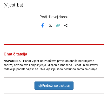
(Vijesti.ba)
Podijeli ovaj članak
Facebook
X
Kopiraj link
Više
Chat čitatelja
NAPOMENA
- Portal Vijesti.ba zadržava pravo da obriše neprimjeren
sadržaj bez najave i objašnjenja. Mišljenja iznešena u chatu nisu stavovi
redakcije portala Vijesti.ba. Ova vijest je sada dostupna samo za čitanje.
Pridruži se diskusiji