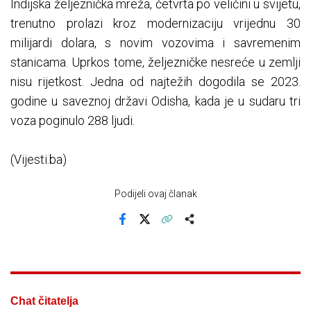
Indijska željeznička mreža, četvrta po veličini u svijetu,
trenutno prolazi kroz modernizaciju vrijednu 30
milijardi dolara, s novim vozovima i savremenim
stanicama. Uprkos tome, željezničke nesreće u zemlji
nisu rijetkost. Jedna od najtežih dogodila se 2023.
godine u saveznoj državi Odisha, kada je u sudaru tri
voza poginulo 288 ljudi.
(Vijesti.ba)
Podijeli ovaj članak
Facebook
X
Kopiraj link
Više
Chat čitatelja