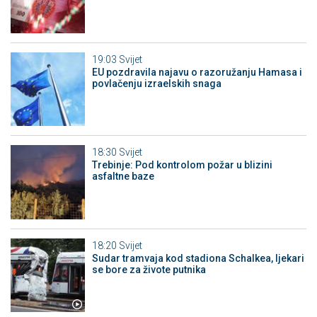
19:03
Svijet
EU pozdravila najavu o razoružanju Hamasa i
povlačenju izraelskih snaga
18:30
Svijet
Trebinje: Pod kontrolom požar u blizini
asfaltne baze
18:20
Svijet
Sudar tramvaja kod stadiona Schalkea, ljekari
se bore za živote putnika