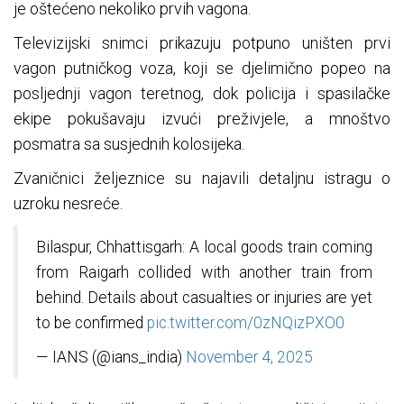
je oštećeno nekoliko prvih vagona.
Televizijski snimci prikazuju potpuno uništen prvi
vagon putničkog voza, koji se djelimično popeo na
posljednji vagon teretnog, dok policija i spasilačke
ekipe pokušavaju izvući preživjele, a mnoštvo
posmatra sa susjednih kolosijeka.
Zvaničnici željeznice su najavili detaljnu istragu o
uzroku nesreće.
Bilaspur, Chhattisgarh: A local goods train coming
from Raigarh collided with another train from
behind. Details about casualties or injuries are yet
to be confirmed
pic.twitter.com/0zNQizPXO0
— IANS (@ians_india)
November 4, 2025