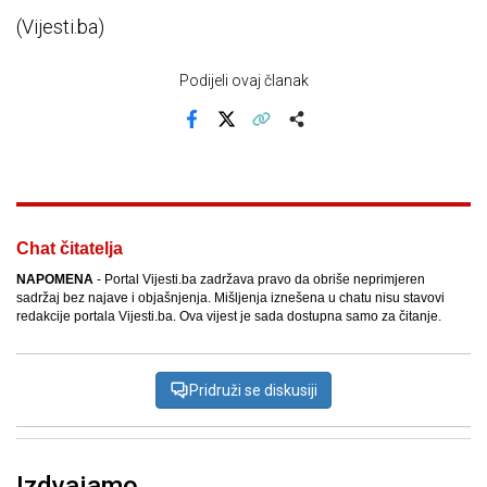
(Vijesti.ba)
Podijeli ovaj članak
Facebook
X
Kopiraj link
Više
Chat čitatelja
NAPOMENA
- Portal Vijesti.ba zadržava pravo da obriše neprimjeren
sadržaj bez najave i objašnjenja. Mišljenja iznešena u chatu nisu stavovi
redakcije portala Vijesti.ba. Ova vijest je sada dostupna samo za čitanje.
Pridruži se diskusiji
Izdvajamo