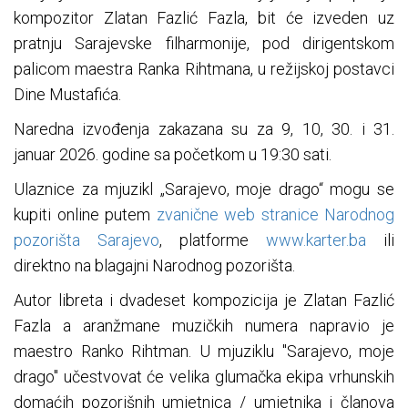
kompozitor Zlatan Fazlić Fazla, bit će izveden uz
pratnju Sarajevske filharmonije, pod dirigentskom
palicom maestra Ranka Rihtmana, u režijskoj postavci
Dine Mustafića.
Naredna izvođenja zakazana su za 9, 10, 30. i 31.
januar 2026. godine sa početkom u 19:30 sati.
Ulaznice za mjuzikl „Sarajevo, moje drago“ mogu se
kupiti online putem
zvanične web stranice Narodnog
pozorišta Sarajevo
, platforme
www.karter.ba
ili
direktno na blagajni Narodnog pozorišta.
Autor libreta i dvadeset kompozicija je Zlatan Fazlić
Fazla a aranžmane muzičkih numera napravio je
maestro Ranko Rihtman. U mjuziklu "Sarajevo, moje
drago" učestvovat će velika glumačka ekipa vrhunskih
domaćih pozorišnih umjetnica / umjetnika i članova