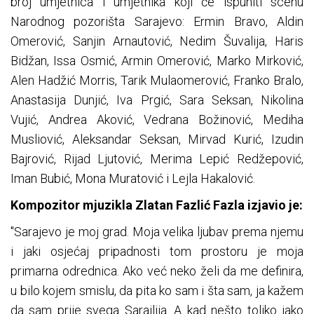
broj umjetnica i umjetnika koji će ispuniti scenu
Narodnog pozorišta Sarajevo: Ermin Bravo, Aldin
Omerović, Sanjin Arnautović, Nedim Šuvalija, Haris
Bidžan, Issa Osmić, Armin Omerović, Marko Mirković,
Alen Hadžić Morris, Tarik Mulaomerović, Franko Bralo,
Anastasija Dunjić, Iva Prgić, Sara Seksan, Nikolina
Vujić, Andrea Aković, Vedrana Božinović, Mediha
Musliović, Aleksandar Seksan, Mirvad Kurić, Izudin
Bajrović, Rijad Ljutović, Merima Lepić Redžepović,
Iman Bubić, Mona Muratović i Lejla Hakalović.
Kompozitor mjuzikla Zlatan Fazlić Fazla izjavio je:
"Sarajevo je moj grad. Moja velika ljubav prema njemu
i jaki osjećaj pripadnosti tom prostoru je moja
primarna odrednica. Ako već neko želi da me definira,
u bilo kojem smislu, da pita ko sam i šta sam, ja kažem
da sam prije svega Sarajlija. A kad nešto toliko jako