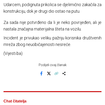
Udarcem, podignuta prikolica se djelimično zakačila za
konstrukciju, dok je drugi dio ostao na putu.
Za sada nije potvrđeno da li je neko povrijeđen, ali je
nastala značajna materijalna šteta na vozilu.
Incident je privukao veliku pažnju korisnika društvenih
mreža zbog neuobičajenosti nesreće.
(Vijesti.ba)
Podijeli ovaj članak
Facebook
X
Kopiraj link
Više
Chat čitatelja