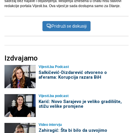
sadržaj bez najave i objašnjenja. Mišljenja iznešena u chatu nisu stavovi
redakcije portala Vijesti.ba. Ova vijest je sada dostupna samo za čitanje.
Pridruži se diskusiji
Izdvajamo
Vijesti.ba Podcast
Salkičević-Dizdarević otvoreno o
aferama: Korupcija razara BiH
Vijesti.ba podcast
Karić: Novo Sarajevo je veliko gradilište,
stižu velike promjene
Video intervju
Zahiragić: Šta bi bilo da usvojimo