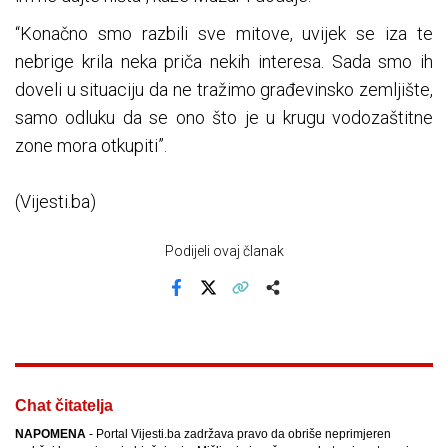
“Konačno smo razbili sve mitove, uvijek se iza te
nebrige krila neka priča nekih interesa. Sada smo ih
doveli u situaciju da ne tražimo građevinsko zemljište,
samo odluku da se ono što je u krugu vodozaštitne
zone mora otkupiti”.
(Vijesti.ba)
Podijeli ovaj članak
Facebook
X
Kopiraj link
Više
Chat čitatelja
NAPOMENA
- Portal Vijesti.ba zadržava pravo da obriše neprimjeren