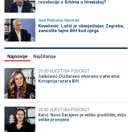
rezoluciju o Srbima u Hrvatskoj?
Gost Podcasta Vijesti.ba
Kovačević: Lučić je obavještajac Zagreba,
zamislite tajne BiH kod njega
Najnovije
Najčitanije
20:00
VIJESTI.BA PODCAST
Salkičević-Dizdarević otvoreno o aferama:
Korupcija razara BiH
20:00
VIJESTI.BA PODCAST
Karić: Novo Sarajevo je veliko gradilište, stižu
velike promjene