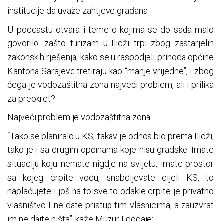
institucije da uvaže zahtjeve građana.
U podcastu otvara i teme o kojima se do sada malo
govorilo: zašto turizam u Ilidži trpi zbog zastarjelih
zakonskih rješenja, kako se u raspodjeli prihoda općine
Kantona Sarajevo tretiraju kao “manje vrijedne”, i zbog
čega je vodozaštitna zona najveći problem, ali i prilika
za preokret?
Najveći problem je vodozaštitna zona.
“Tako se planiralo u KS, takav je odnos bio prema Ilidži,
tako je i sa drugim općinama koje nisu gradske. Imate
situaciju koju nemate nigdje na svijetu, imate prostor
sa kojeg crpite vodu, snabdijevate cijeli KS, to
naplaćujete i još na to sve to odakle crpite je privatno
vlasništvo I ne date pristup tim vlasnicima, a zauzvrat
im ne dajte ništa”, kaže Muzur I dodaje: