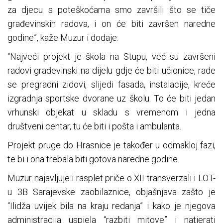
za djecu s poteškoćama smo završili što se tiče
građevinskih radova, i on će biti završen naredne
godine”, kaže Muzur i dodaje:
“Najveći projekt je škola na Stupu, već su završeni
radovi građevinski na dijelu gdje će biti učionice, rade
se pregradni zidovi, slijedi fasada, instalacije, kreće
izgradnja sportske dvorane uz školu. To će biti jedan
vrhunski objekat u skladu s vremenom i jedna
društveni centar, tu će biti i pošta i ambulanta.
Projekt pruge do Hrasnice je također u odmakloj fazi,
te bi i ona trebala biti gotova naredne godine.
Muzur najavljuje i rasplet priče o XII transverzali i LOT-
u 3B Sarajevske zaobilaznice, objašnjava zašto je
“Ilidža uvijek bila na kraju redanja” i kako je njegova
administracija uspjela “razbiti mitove” i natjerati