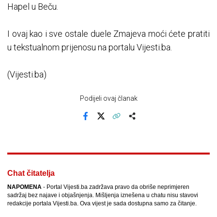
Hapel u Beču.
I ovaj kao i sve ostale duele Zmajeva moći ćete pratiti
u tekstualnom prijenosu na portalu Vijesti.ba.
(Vijesti.ba)
Podijeli ovaj članak
Facebook
X
Kopiraj link
Više
Chat čitatelja
NAPOMENA
- Portal Vijesti.ba zadržava pravo da obriše neprimjeren
sadržaj bez najave i objašnjenja. Mišljenja iznešena u chatu nisu stavovi
redakcije portala Vijesti.ba. Ova vijest je sada dostupna samo za čitanje.