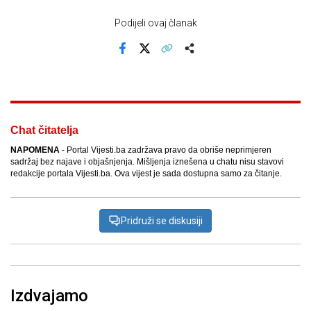
Podijeli ovaj članak
Facebook
X
Kopiraj link
Više
Chat čitatelja
NAPOMENA
- Portal Vijesti.ba zadržava pravo da obriše neprimjeren
sadržaj bez najave i objašnjenja. Mišljenja iznešena u chatu nisu stavovi
redakcije portala Vijesti.ba. Ova vijest je sada dostupna samo za čitanje.
Pridruži se diskusiji
Izdvajamo