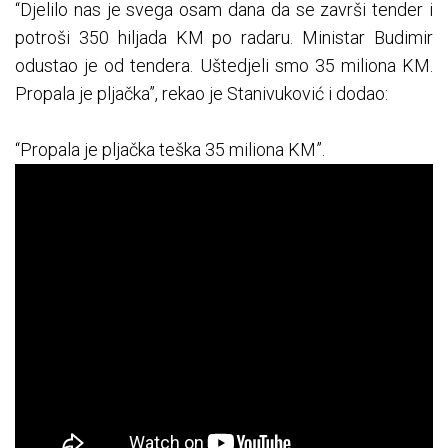
“Djelilo nas je svega osam dana da se završi tender i
potroši 350 hiljada KM po radaru. Ministar Budimir
odustao je od tendera. Uštedjeli smo 35 miliona KM.
Propala je pljačka”, rekao je Stanivuković i dodao:
“Propala je pljačka teška 35 miliona KM”.