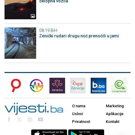
oklopna vozila
08:19
BiH
Zenički rudari drugu noć prenoćili u jami
O nama
Marketing
Uslovi
Aplikacije
Privatnost
Kontakt