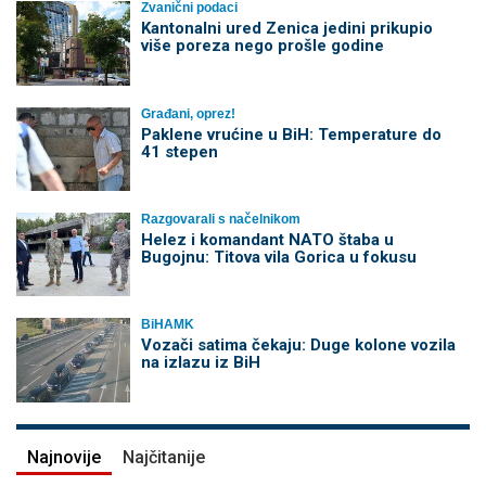
Zvanični podaci
Kantonalni ured Zenica jedini prikupio
više poreza nego prošle godine
Građani, oprez!
Paklene vrućine u BiH: Temperature do
41 stepen
Razgovarali s načelnikom
Helez i komandant NATO štaba u
Bugojnu: Titova vila Gorica u fokusu
BiHAMK
Vozači satima čekaju: Duge kolone vozila
na izlazu iz BiH
Najnovije
Najčitanije