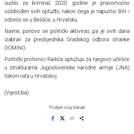
sudilo za kriminal, 2020. godine je pravomoćno
oslobođen svih optužbi, nakon čega je napustio BiH i
odselio se u Belišće, u Hrvatsku.
Naime, ponovo se politički aktivirao, pa je ovih dana
izabran za predsjednika Gradskog odbora stranke
DOMINO.
Politički protivnici Radića optužuju za njegovo učešće
u strukturama Jugoslovenske narodne armije (JNA)
tokom rata u Hrvatskoj.
(Vijesti.ba)
Podijeli ovaj članak
Facebook
X
Kopiraj link
Više