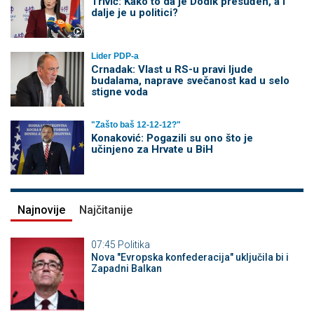
Trivić: Kako to da je Dodik presuđen, a i
dalje je u politici?
Lider PDP-a
Crnadak: Vlast u RS-u pravi ljude
budalama, naprave svečanost kad u selo
stigne voda
"Zašto baš 12-12-12?"
Konaković: Pogazili su ono što je
učinjeno za Hrvate u BiH
Najnovije
Najčitanije
07:45
Politika
Nova "Evropska konfederacija" uključila bi i
Zapadni Balkan