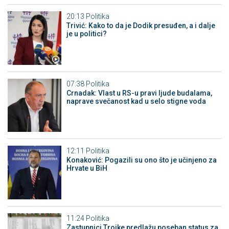
20:13
Politika
Trivić: Kako to da je Dodik presuđen, a i dalje
je u politici?
07:38
Politika
Crnadak: Vlast u RS-u pravi ljude budalama,
naprave svečanost kad u selo stigne voda
12:11
Politika
Konaković: Pogazili su ono što je učinjeno za
Hrvate u BiH
11:24
Politika
Zastupnici Trojke predlažu poseban status za