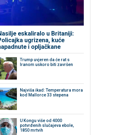
Nasilje eskaliralo u Britaniji:
Policajka ugrizena, kuće
napadnute i opljačkane
Trump uvjeren da će rat s
Iranom uskoro biti završen
Najviša ikad: Temperatura mora
kod Mallorce 33 stepena
U Kongu više od 4000
potvrđenih slučajeva ebole,
1850 mrtvih