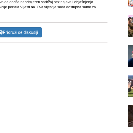
avo da obriše neprimjeren sadržaj bez najave i objašnjenja.
kcije portala Vijesti.ba. Ova vijest je sada dostupna samo za
Pridruži se diskusiji