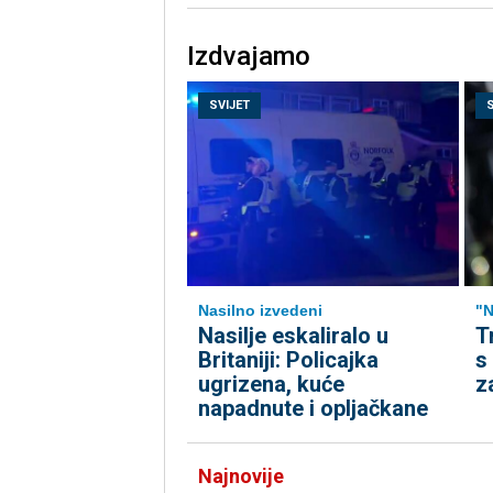
Izdvajamo
SVIJET
Nasilno izvedeni
"N
Nasilje eskaliralo u
T
Britaniji: Policajka
s
ugrizena, kuće
z
napadnute i opljačkane
Najnovije