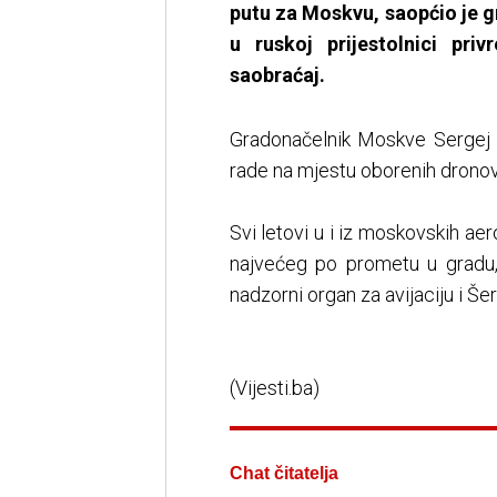
putu za Moskvu, saopćio je 
u ruskoj prijestolnici pri
saobraćaj.
Gradonačelnik Moskve Sergej S
rade na mjestu oborenih dronov
Svi letovi u i iz moskovskih a
najvećeg po prometu u gradu, 
nadzorni organ za avijaciju i Š
(Vijesti.ba)
Chat čitatelja