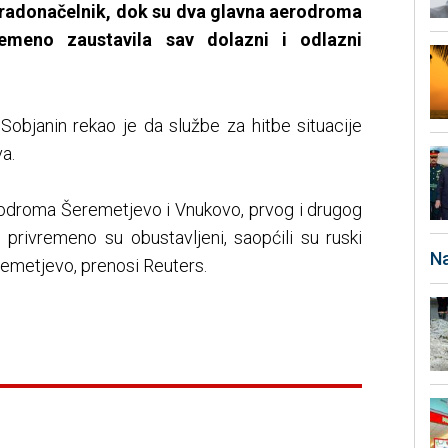
gradonačelnik, dok su dva glavna aerodroma
vremeno zaustavila sav dolazni i odlazni
objanin rekao je da službe za hitbe situacije
a.
erodroma Šeremetjevo i Vnukovo, prvog i drugog
privremeno su obustavljeni, saopćili su ruski
Na
eremetjevo, prenosi Reuters.