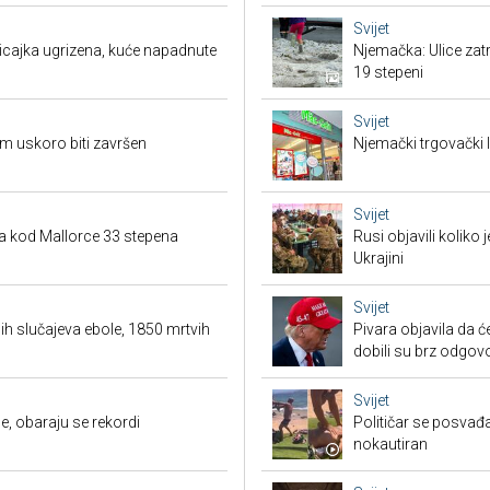
Svijet
Policajka ugrizena, kuće napadnute
Njemačka: Ulice zat
19 stepeni
Svijet
om uskoro biti završen
Njemački trgovački l
Svijet
a kod Mallorce 33 stepena
Rusi objavili koliko
Ukrajini
Svijet
h slučajeva ebole, 1850 mrtvih
Pivara objavila da ć
dobili su brz odgov
Svijet
, obaraju se rekordi
Političar se posvađ
nokautiran