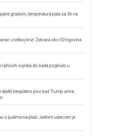
rpane gradom, temperatura pala sa 36 na
anac u teškoj krizi: Zatvara oko 50 trgovina
 je njihovih vojnika do sada poginulo u
e dijeliti besplatno pivo kad Trump umre,
or
ao s ljudima na plaži: Jednim udarcem je