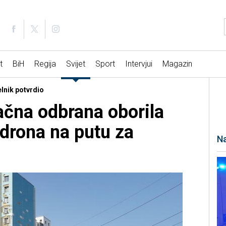
t
BiH
Regija
Svijet
Sport
Intervjui
Magazin
elnik potvrdio
ačna odbrana oborila
 drona na putu za
Na