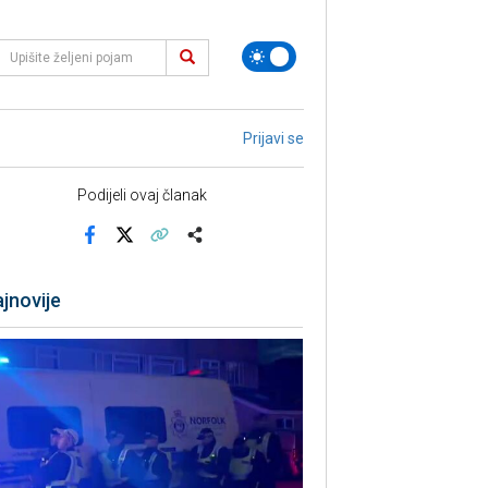
Prijavi se
Podijeli ovaj članak
Facebook
X
Kopiraj link
Više
jnovije