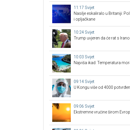
11:17
Svijet
Nasilje eskaliralo u Britaniji: 
i opljačkane
10:24
Svijet
Trump uvjeren da će rat s Iran
10:03
Svijet
Najviša ikad: Temperatura mor
09:14
Svijet
U Kongu više od 4000 potvrđeni
09:06
Svijet
Ekstremne vrućine širom Evrope