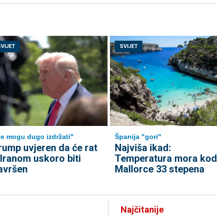
SVIJET
SVIJET
e mogu dugo izdržati"
Španija "gori"
rump uvjeren da će rat
Najviša ikad:
 Iranom uskoro biti
Temperatura mora kod
avršen
Mallorce 33 stepena
Najčitanije