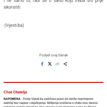
I ne samo to, radi se o šansi koju treba što prije
iskoristiti.
(Vijesti.ba)
Podijeli ovaj članak
Facebook
X
Kopiraj link
Više
Chat čitatelja
NAPOMENA
- Portal Vijesti.ba zadržava pravo da obriše neprimjeren
sadržaj bez najave i objašnjenja. Mišljenja iznešena u chatu nisu stavovi