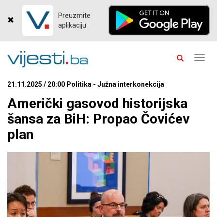
Preuzmite
aplikaciju
Toggl
navig
21.11.2025 / 20:00 Politika - Južna interkonekcija
Američki gasovod historijska
šansa za BiH: Propao Čovićev
plan