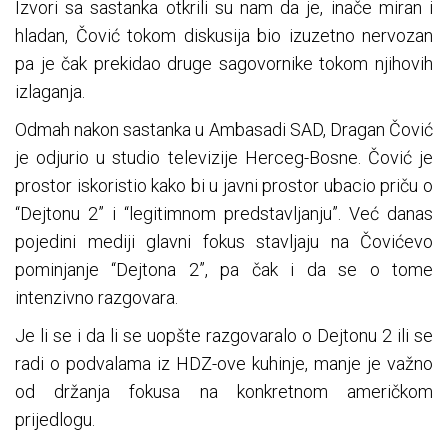
Izvori sa sastanka otkrili su nam da je, inače miran i
hladan, Čović tokom diskusija bio izuzetno nervozan
pa je čak prekidao druge sagovornike tokom njihovih
izlaganja.
Odmah nakon sastanka u Ambasadi SAD, Dragan Čović
je odjurio u studio televizije Herceg-Bosne. Čović je
prostor iskoristio kako bi u javni prostor ubacio priču o
“Dejtonu 2” i “legitimnom predstavljanju”. Već danas
pojedini mediji glavni fokus stavljaju na Čovićevo
pominjanje “Dejtona 2”, pa čak i da se o tome
intenzivno razgovara.
Je li se i da li se uopšte razgovaralo o Dejtonu 2 ili se
radi o podvalama iz HDZ-ove kuhinje, manje je važno
od držanja fokusa na konkretnom američkom
prijedlogu.