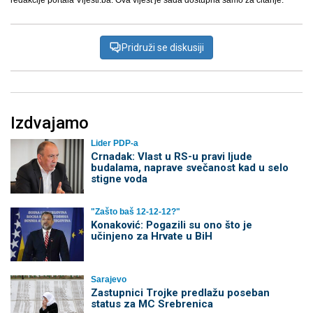
redakcije portala Vijesti.ba. Ova vijest je sada dostupna samo za čitanje.
Pridruži se diskusiji
Izdvajamo
Lider PDP-a
Crnadak: Vlast u RS-u pravi ljude
budalama, naprave svečanost kad u selo
stigne voda
"Zašto baš 12-12-12?"
Konaković: Pogazili su ono što je
učinjeno za Hrvate u BiH
Sarajevo
Zastupnici Trojke predlažu poseban
status za MC Srebrenica