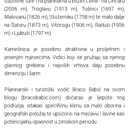
izazovne ture i na planinama u blizini Livna - na Cincaru
(2006 m), Troglavu (1913 m), Tušnici (1697 m),
Malovanu (1826 m), Stožerniku (1758 m) te malo dalje
na Šatoru (1873 m), Vitorogu (1906 m), Raduši (1956
m) i Ljubuši (1797 m).
Kamešnica je posebno atraktivna u proljetnim i
jesenjim mjesecima. Vidici koji se pružaju sa njenog
glavnog grebena i najviših vrhova daju posebnu
dimenziju i šarm.
Planinarski i turistički vodič Braco Babić na svom
blogu (bracobabic.com) dočarao je ljepote tog
područja, istakao specifičnu klimu sa malo oborina i
geografski položaj te upozorio na mećavu i lavine kao
potencijalnu opasnost u zimskom periodu.