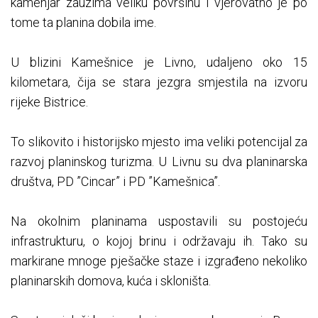
kamenjar zauzima veliku površinu i vjerovatno je po
tome ta planina dobila ime.
U blizini Kamešnice je Livno, udaljeno oko 15
kilometara, čija se stara jezgra smjestila na izvoru
rijeke Bistrice.
To slikovito i historijsko mjesto ima veliki potencijal za
razvoj planinskog turizma. U Livnu su dva planinarska
društva, PD ”Cincar” i PD ”Kamešnica”.
Na okolnim planinama uspostavili su postojeću
infrastrukturu, o kojoj brinu i održavaju ih. Tako su
markirane mnoge pješačke staze i izgrađeno nekoliko
planinarskih domova, kuća i skloništa.