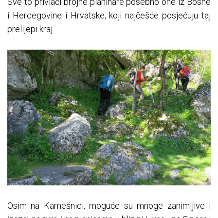
Sve to privlači brojne planinare posebno one iz Bosne
i Hercegovine i Hrvatske, koji najčešće posjećuju taj
prelijepi kraj.
Osim na Kamešnici, moguće su mnoge zanimljive i