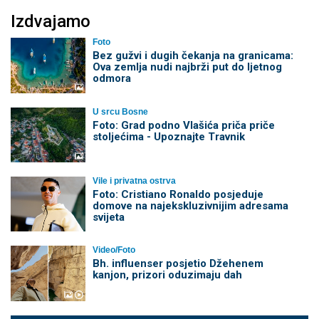
Izdvajamo
Foto
Bez gužvi i dugih čekanja na granicama:
Ova zemlja nudi najbrži put do ljetnog
odmora
U srcu Bosne
Foto: Grad podno Vlašića priča priče
stoljećima - Upoznajte Travnik
Vile i privatna ostrva
Foto: Cristiano Ronaldo posjeduje
domove na najekskluzivnijim adresama
svijeta
Video/Foto
Bh. influenser posjetio Džehenem
kanjon, prizori oduzimaju dah