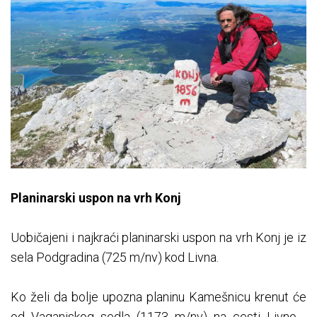
Planinarski uspon na vrh Konj
Uobičajeni i najkraći planinarski uspon na vrh Konj je iz
sela Podgradina (725 m/nv) kod Livna.
Ko želi da bolje upozna planinu Kamešnicu krenut će
od Vaganjskog sedla (1173 m/nv) na cesti Livno -