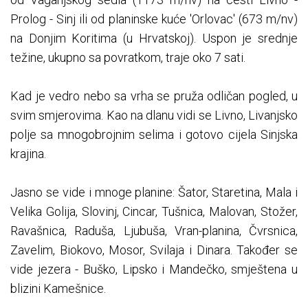
Prolog - Sinj ili od planinske kuće 'Orlovac' (673 m/nv)
na Donjim Koritima (u Hrvatskoj). Uspon je srednje
težine, ukupno sa povratkom, traje oko 7 sati.
Kad je vedro nebo sa vrha se pruža odličan pogled, u
svim smjerovima. Kao na dlanu vidi se Livno, Livanjsko
polje sa mnogobrojnim selima i gotovo cijela Sinjska
krajina.
Jasno se vide i mnoge planine: Šator, Staretina, Mala i
Velika Golija, Slovinj, Cincar, Tušnica, Malovan, Stožer,
Ravašnica, Raduša, Ljubuša, Vran-planina, Čvrsnica,
Zavelim, Biokovo, Mosor, Svilaja i Dinara. Također se
vide jezera - Buško, Lipsko i Mandečko, smještena u
blizini Kamešnice.