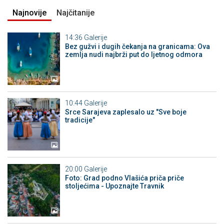
Najnovije
Najčitanije
14:36
Galerije
Bez gužvi i dugih čekanja na granicama: Ova
zemlja nudi najbrži put do ljetnog odmora
10:44
Galerije
Srce Sarajeva zaplesalo uz "Sve boje
tradicije"
20:00
Galerije
Foto: Grad podno Vlašića priča priče
stoljećima - Upoznajte Travnik