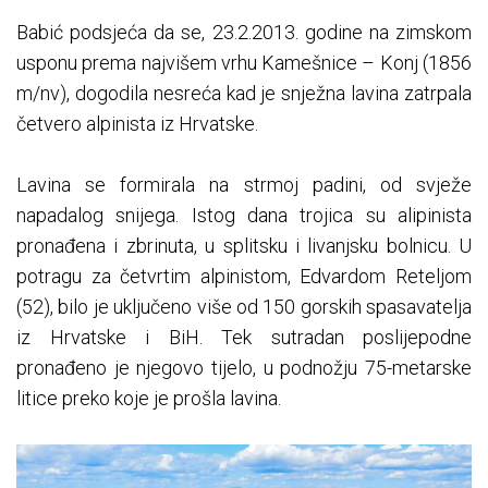
Babić podsjeća da se, 23.2.2013. godine na zimskom
usponu prema najvišem vrhu Kamešnice – Konj (1856
m/nv), dogodila nesreća kad je snježna lavina zatrpala
četvero alpinista iz Hrvatske.
Lavina se formirala na strmoj padini, od svježe
napadalog snijega. Istog dana trojica su alipinista
pronađena i zbrinuta, u splitsku i livanjsku bolnicu. U
potragu za četvrtim alpinistom, Edvardom Reteljom
(52), bilo je uključeno više od 150 gorskih spasavatelja
iz Hrvatske i BiH. Tek sutradan poslijepodne
pronađeno je njegovo tijelo, u podnožju 75-metarske
litice preko koje je prošla lavina.