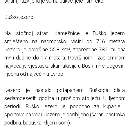
strani) razvijena je šuma bukve, jele i smreke.
Buško jezero
Na istočnoj strani Kamešnice je Buško jezero,
smješteno na nadmorskoj visini od 716 metara.
Jezero je površine 55,8 km², zapremine 782 miliona
m³ i dubine do 17 metara. Površinom i zapreminom
najveća je vještačka akumulacija u Bosni i Hercegovini
i jedna od najvećih u Evropi.
Jezero je nastalo potapanjem Buškoga blata,
sedamdesetih godina u prošlom stoljeću. U ljetnom
periodu Buško jezero je pogodno za kupanje i
sportove na vodi. Jezero je poribljeno (šaran, pastmka,
podbila, babuška, klijen i som).