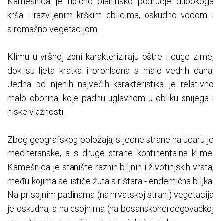
Kamešnica je tipično planinsko područje dubokoga
krša i razvijenim krškim oblicima, oskudno vodom i
siromašno vegetacijom.
Klimu u vršnoj zoni karakteriziraju oštre i duge zime,
dok su ljeta kratka i prohladna s malo vedrih dana.
Jedna od njenih najvećih karakteristika je relativno
malo oborina, koje padnu uglavnom u obliku snijega i
niske vlažnosti.
Zbog geografskog položaja, s jedne strane na udaru je
mediteranske, a s druge strane kontinentalne klime.
Kamešnica je stanište raznih biljnih i životinjskih vrsta,
među kojima se ističe žuta sirištara - endemična biljka.
Na prisojnim padinama (na hrvatskoj strani) vegetacija
je oskudna, a na osojnima (na bosanskohercegovačkoj