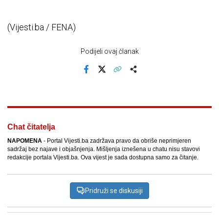
(Vijesti.ba / FENA)
Podijeli ovaj članak
Facebook
X
Kopiraj link
Više
Chat čitatelja
NAPOMENA
- Portal Vijesti.ba zadržava pravo da obriše neprimjeren
sadržaj bez najave i objašnjenja. Mišljenja iznešena u chatu nisu stavovi
redakcije portala Vijesti.ba. Ova vijest je sada dostupna samo za čitanje.
Pridruži se diskusiji