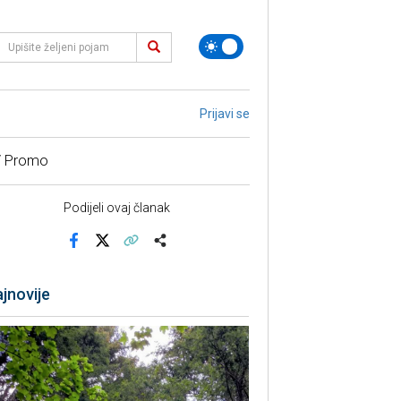
Prijavi se
/ Promo
Podijeli ovaj članak
Facebook
X
Kopiraj link
Više
jnovije