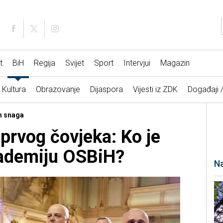
t
BiH
Regija
Svijet
Sport
Intervjui
Magazin
Kultura
Obrazovanje
Dijaspora
Vijesti iz ZDK
Događaji 
ih snaga
prvog čovjeka: Ko je
ademiju OSBiH?
Na