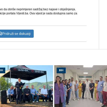
avo da obriše neprimjeren sadržaj bez najave i objašnjenja.
kcije portala Vijesti.ba. Ova vijest je sada dostupna samo za
Pridruži se diskusiji
IH
BIH