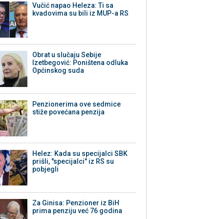
Vučić napao Heleza: Ti sa
kvadovima su bili iz MUP-a RS
Obrat u slučaju Sebije
Izetbegović: Poništena odluka
Općinskog suda
Penzionerima ove sedmice
stiže povećana penzija
Helez: Kada su specijalci SBK
prišli, "specijalci" iz RS su
pobjegli
Za Ginisa: Penzioner iz BiH
prima penziju već 76 godina