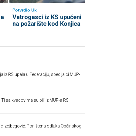
Potvrdio Uk
la
Vatrogasci iz KS upućeni
na požarište kod Konjica
 iz RS upala u Federaciju, specijalci MUP-
 Ti sa kvadovima su bili iz MUP-a RS
ije Izetbegović: Poništena odluka Općinskog