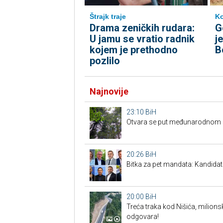
Štrajk traje
Ko
Drama zeničkih rudara:
G
U jamu se vratio radnik
j
kojem je prethodno
B
pozlilo
Najnovije
23:10
BiH
Otvara se put međunarodnom p
20:26
BiH
Bitka za pet mandata: Kandidat
20:00
BiH
Treća traka kod Nišića, milionsk
odgovara!