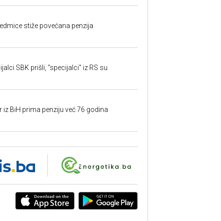
edmice stiže povećana penzija
alci SBK prišli, "specijalci" iz RS su
r iz BiH prima penziju već 76 godina