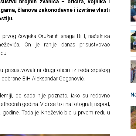
ustvu brojnih zvanica – oficira, vojnika i
nagama, članova zakonodavne i izvršne vlasti
stiju.
lo prvog čovjeka Oružanih snaga BiH, načelnika
eževića. On je ranije danas prisustvovao
vcu.
 prisustvovali ni drugi oficiri iz reda srpskog
ra odbrane BiH Aleksandar Goganović.
Na
demiji, do sada nije poznato, iako su redovno
thodnih godina. Vidi se to i na fotografiji ispod,
. godine. Tada je Knežević bio u prvom redu u