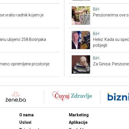
BiH
e vratio radnik kojem je
Penzionerima ove s
BiH
danu ubijeno 258 Bošnjaka
Helez: Kada su specij
pobjegli
BiH
emeno opremljene prostorije
Za Ginisa: Penzione
O nama
Marketing
Uslovi
Aplikacije