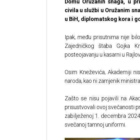
Domu Oružanih snaga, u pris
civila u službi u Oružanim s
u BiH, diplomatskog kora i go
Ipak, među prisutnima nije bi
Zajedničkog štaba Gojka Kn
posteojavanju u kasarni u Rajlo
Osim Kneževića, Akademiji nisu
naroda, kao ni zamjenik minist
Zašto se nisu pojavili na Aka
prisustvovali ovoj svečanosti pre
zabilježenoj 1. decembra 2024
svečanoj tamnoj uniformi.