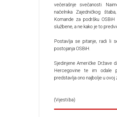
večerašnje svečanosti. Nai
načelnika Zajedničkog štab
Komande za podršku OSBiH te
službene, a ne kako je to predv
Postavlja se pitanje, radi li 
postojanja OSBiH.
Sjedinjene Američke Države d
Hercegovine te im odale pri
predstavlja ono najbolje u ovoj z
(Vijesti.ba)