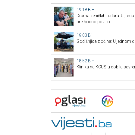
19:18
BiH
Drama zeničkih rudara: U jamu s
prethodno pozlilo
19:03
BiH
Godišnjica zločina: U jednom 
18:52
BiH
Klinika na KCUS-u dobila savr