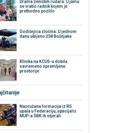
Drama zeničkih rudara: U jamu
se vratio radnik kojem je
prethodno pozlilo
Godišnjica zločina: U jednom
danu ubijeno 258 Bošnjaka
Klinika na KCUS-u dobila
savremeno opremljene
prostorije
jčitanije
Naoružana formacija iz RS
upala u Federaciju, specijalci
MUP-a SBK ih otjerali