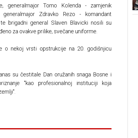
me, generalmajor Tomo Kolenda - zamjenik
a, generalmajor Zdravko Rezo - komandant
 brigadni general Slaven Blavicki nosili su
iđeno za ovakve prilike, svečane uniforme.
se o nekoj vrsti opstrukcije na 20. godišnjicu
anas su čestitale Dan oružanih snaga Bosne i
znanje "kao profesionalnoj instituciji koja
emlji".