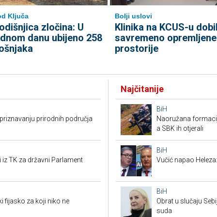
d Ključa
Bolji uslovi
odišnjica zločina: U
Klinika na KCUS-u dobi
ednom danu ubijeno 258
savremeno opremljene
ošnjaka
prostorije
Najčitanije
BiH
riznavanju prirodnih područja
Naoružana formacija
a SBK ih otjerali
BiH
i iz TK za državni Parlament
Vučić napao Heleza:
BiH
i fijasko za koji niko ne
Obrat u slučaju Seb
suda