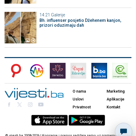
14:21
Galerije
Bh. influenser posjetio Džehenem kanjon,
prizori oduzimaju dah
O nama
Marketing
Uslovi
Aplikacije
Privatnost
Kontakt
© vijesti.ba 2008-2026 | Kopiranje i prenos sadržaja samo uz pismenu dozvolu.