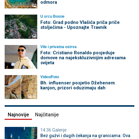
odmora
U srcu Bosne
Foto: Grad podno Vlašića priča priče
stoljećima - Upoznajte Travnik
Vile i privatna ostrva
Foto: Cristiano Ronaldo posjeduje
domove na najekskluzivnijim adresama
svijeta
Video/Foto
Bh. influenser posjetio Džehenem
kanjon, prizori oduzimaju dah
Najnovije
Najčitanije
14:36
Galerije
Bez gužvi i dugih čekanja na granicama: Ova