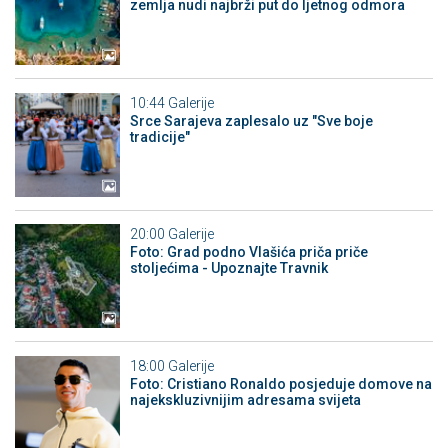
zemlja nudi najbrži put do ljetnog odmora
10:44
Galerije
Srce Sarajeva zaplesalo uz "Sve boje
tradicije"
20:00
Galerije
Foto: Grad podno Vlašića priča priče
stoljećima - Upoznajte Travnik
18:00
Galerije
Foto: Cristiano Ronaldo posjeduje domove na
najekskluzivnijim adresama svijeta