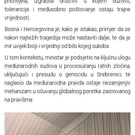
preživjela, izgradila društvo u kojem suživot,
tolerancija i međusobno poštovanje ostaju trajne
vrijednosti.
Bosna i Hercegovina je, kako je istakao, primjer da se
nakon najtežih tragedija može nastaviti dalje, te da je
mir uvijek bolji i vrijedniji od bilo kojeg sukoba.
U tom kontekstu, ministar je podsjetio na ključnu ulogu
međunarodnih sudova u procesuiranju ratnih zločina,
uključujući i presudu o genocidu u Srebrenici, te
naglasio da međunarodna pravda ostaje nezamjenjiv
mehanizam u očuvanju globalnog poretka zasnovanog
na pravilima.