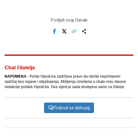
Podijeli ovaj članak
Facebook
X
Kopiraj link
Više
Chat čitatelja
NAPOMENA
- Portal Vijesti.ba zadržava pravo da obriše neprimjeren
sadržaj bez najave i objašnjenja. Mišljenja iznešena u chatu nisu stavovi
redakcije portala Vijesti.ba. Ova vijest je sada dostupna samo za čitanje.
Pridruži se diskusiji