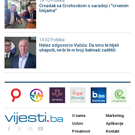
19:10
Politika
Crnadak sa Crishockom o saradnji i "crvenim
linijama"
14:02
Politika
Helez odgovorio Vučiću: Da smo te htjeli
uhapsiti, ne bi te ni tvoji batinaši zaštitili
O nama
Marketing
Uslovi
Aplikacije
Privatnost
Kontakt