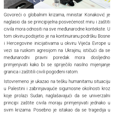
Govoreći o globalnim krizama, ministar Konaković je
naglasio da se principijelna posvećenost miru i zaštiti
civila mora odnositi na sve međunarodne kontekste. U
tom okviru podsjetio je na kontinuiranu podršku Bosne
i Hercegovine inicijativama u okviru Vijeća Evrope u
vezi sa ruskom agresijom na Ukrajinu, ističući da se
međunarodni pravni poredak mora dosljedno
primjenjivati kako bi se spriječilo nasilno mijenjanje
granica i zaštitili civili pogođeni ratom.
Istovremeno je ukazao na tešku humanitarnu situaciju
u Palestini i zabrinjavajuće sigurnosne okolnosti kroz
koje prolazi Sudan, naglašavajući da se univerzalni
principi zaštite civila moraju primjenjivati jednako u
svim krizama. Posebno je istakao da se tragedija u