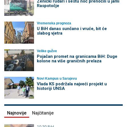
Zenički rudari i šestu noć prenoćili u jami
Raspotočje
Vremenska prognoza
U BiH danas sunčano i vruće, bit će
slabog vjetra
Velike gužve
Pojačan promet na granicama BiH: Duge
kolone na više graničnih prelaza
Novi Kampus u Sarajevu
Vlada KS podržala najveći projekt u
historiji UNSA
Najnovije
Najčitanije