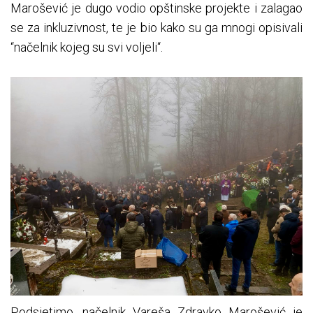
Marošević je dugo vodio opštinske projekte i zalagao
se za inkluzivnost, te je bio kako su ga mnogi opisivali
“načelnik kojeg su svi voljeli“.
Podsjetimo, načelnik Vareša Zdravko Marošević je