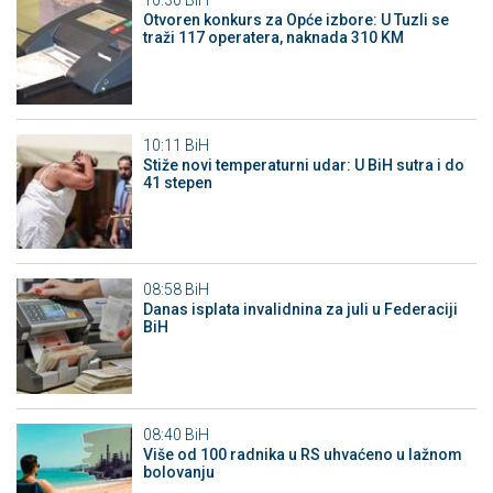
10:30
BiH
Otvoren konkurs za Opće izbore: U Tuzli se
traži 117 operatera, naknada 310 KM
10:11
BiH
Stiže novi temperaturni udar: U BiH sutra i do
41 stepen
08:58
BiH
Danas isplata invalidnina za juli u Federaciji
BiH
08:40
BiH
Više od 100 radnika u RS uhvaćeno u lažnom
bolovanju