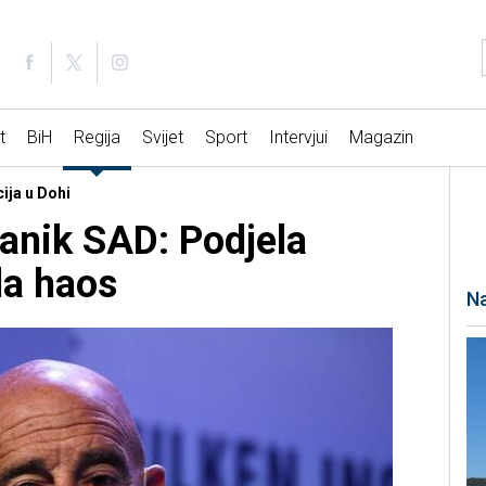
t
BiH
Regija
Svijet
Sport
Intervjui
Magazin
ija u Dohi
lanik SAD: Podjela
la haos
Na