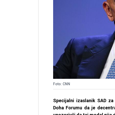
Foto: CNN
Specijalni izaslanik SAD za
Doha Forumu da je decentral
upozorivši da taj model nije 