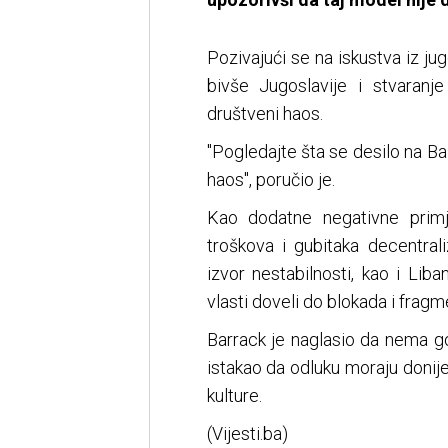
Pozivajući se na iskustva iz ju
bivše Jugoslavije i stvaranje
društveni haos.
"Pogledajte šta se desilo na Ba
haos", poručio je.
Kao dodatne negativne primj
troškova i gubitaka decentral
izvor nestabilnosti, kao i Liba
vlasti doveli do blokada i fragm
Barrack je naglasio da nema got
istakao da odluku moraju donije
kulture.
(Vijesti.ba)