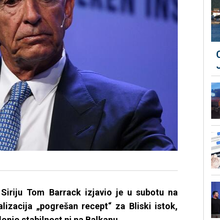
 Siriju Tom Barrack izjavio je u subotu na
izacija „pogrešan recept“ za Bliski istok,
donio stabilnost ni na Balkanu.