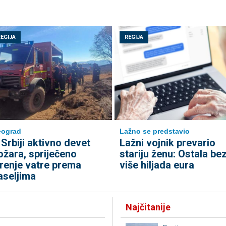
REGIJA
REGIJA
eograd
Lažno se predstavio
 Srbiji aktivno devet
Lažni vojnik prevario
ožara, spriječeno
stariju ženu: Ostala be
irenje vatre prema
više hiljada eura
aseljima
Najčitanije