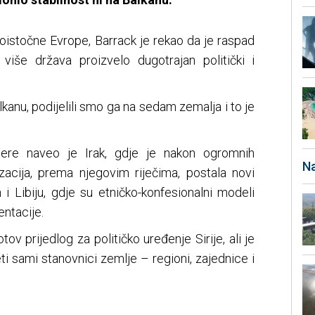
goistočne Evrope, Barrack je rekao da je raspad
 više država proizvelo dugotrajan politički i
lkanu, podijelili smo ga na sedam zemalja i to je
ere naveo je Irak, gdje je nakon ogromnih
Na
izacija, prema njegovim riječima, postala novi
n i Libiju, gdje su etničko-konfesionalni modeli
entacije.
ov prijedlog za političko uređenje Sirije, ali je
ti sami stanovnici zemlje – regioni, zajednice i