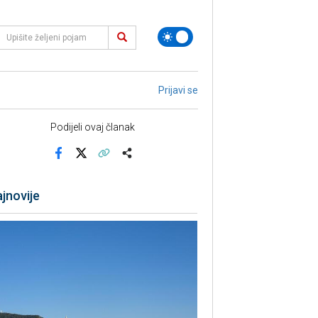
Prijavi se
Podijeli ovaj članak
Facebook
X
Kopiraj link
Više
jnovije