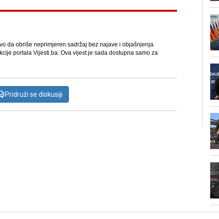
avo da obriše neprimjeren sadržaj bez najave i objašnjenja.
kcije portala Vijesti.ba. Ova vijest je sada dostupna samo za
Pridruži se diskusiji