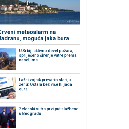
Crveni meteoalarm na
Jadranu, moguća jaka bura
U Srbiji aktivno devet požara,
spriječeno širenje vatre prema
naseljima
Lažni vojnik prevario stariju
ženu: Ostala bez više hiljada
eura
Zelenski sutra prvi put službeno
u Beogradu