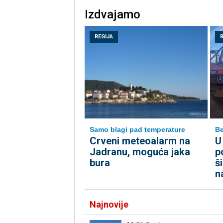
Izdvajamo
REGIJA
Samo blagi pad temperature
B
Crveni meteoalarm na
U
Jadranu, moguća jaka
p
bura
š
n
Najnovije