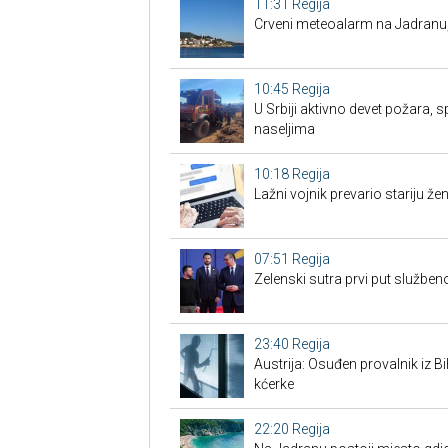
11:31
Regija
Crveni meteoalarm na Jadranu
10:45
Regija
U Srbiji aktivno devet požara, s
naseljima
10:18
Regija
Lažni vojnik prevario stariju žen
07:51
Regija
Zelenski sutra prvi put službe
23:40
Regija
Austrija: Osuđen provalnik iz BiH
kćerke
22:20
Regija