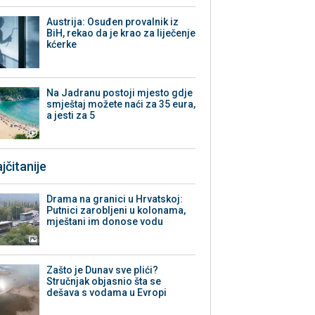
Austrija: Osuđen provalnik iz
BiH, rekao da je krao za liječenje
kćerke
Na Jadranu postoji mjesto gdje
smještaj možete naći za 35 eura,
a jesti za 5
jčitanije
Drama na granici u Hrvatskoj:
Putnici zarobljeni u kolonama,
mještani im donose vodu
Zašto je Dunav sve plići?
Stručnjak objasnio šta se
dešava s vodama u Evropi