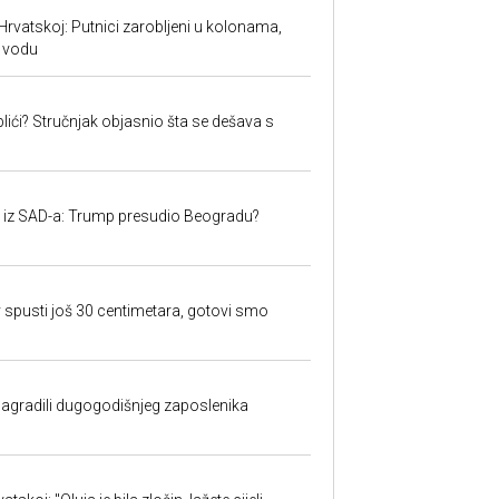
Hrvatskoj: Putnici zarobljeni u kolonama,
 vodu
lići? Stručnjak objasnio šta se dešava s
iju iz SAD-a: Trump presudio Beogradu?
 spusti još 30 centimetara, gotovi smo
nagradili dugogodišnjeg zaposlenika