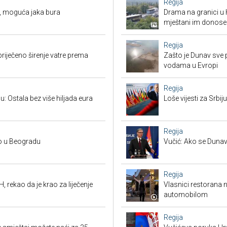
Regija
, moguća jaka bura
Drama na granici u 
mještani im donose
Regija
priječeno širenje vatre prema
Zašto je Dunav sve p
vodama u Evropi
Regija
u: Ostala bez više hiljada eura
Loše vijesti za Srb
Regija
no u Beogradu
Vučić: Ako se Dunav
Regija
, rekao da je krao za liječenje
Vlasnici restorana 
automobilom
Regija