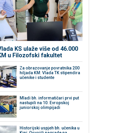
Vlada KS ulaže više od 46.000
KM u Filozofski fakultet
Za obrazovanje povratnika 200
hiljada KM: Vlada TK stipendira
učenike i studente
Mladi bh. informatičari prvi put
nastupili na 10. Evropskoj
juniorskoj olimpijadi
Historijski uspjeh bh. učenika u
Kini: Osvojili nagrade na