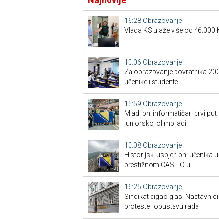
Najnovije
16:28
Obrazovanje
Vlada KS ulaže više od 46.000 K
13:06
Obrazovanje
Za obrazovanje povratnika 200 
učenike i studente
15:59
Obrazovanje
Mladi bh. informatičari prvi put
juniorskoj olimpijadi
10:08
Obrazovanje
Historijski uspjeh bh. učenika u
prestižnom CASTIC-u
16:25
Obrazovanje
Sindikat digao glas: Nastavnic
proteste i obustavu rada