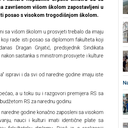
sa završenom višom školom zapostavljeni u
sti posao s visokom trogodišnjom školom.
ni sa višom školom u prosvjeti trebalo da imaju
oji rade isti posao sa diplomom fakulteta koji
danas Dragan Gnjatić, predsjednik Sindikata
, nakon sastanka s ministrom prosvjete i kulture
da“ ispravi i da svi od naredne godine imaju iste
Na
obećao, a u toku su i razgovori premijera RS sa
a budžetom RS za narednu godinu.
od naredne godine konačno zaposleni sa visokom
ju, nauci i kulturi imati identične plate sa