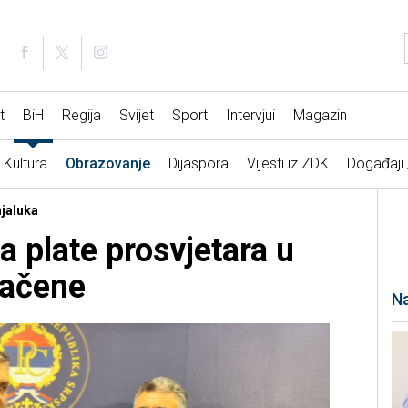
t
BiH
Regija
Svijet
Sport
Intervjui
Magazin
Kultura
Obrazovanje
Dijaspora
Vijesti iz ZDK
Događaji
njaluka
da plate prosvjetara u
načene
Na