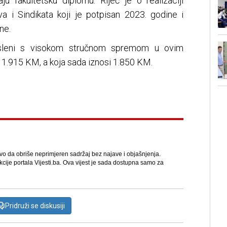
ju fakultetsku diplomu. Riječ je o realizaciji
 i Sindikata koji je potpisan 2023. godine i
ne.
osleni s visokom stručnom spremom u ovim
 1.915 KM, a koja sada iznosi 1.850 KM.
avo da obriše neprimjeren sadržaj bez najave i objašnjenja.
kcije portala Vijesti.ba. Ova vijest je sada dostupna samo za
Pridruži se diskusiji