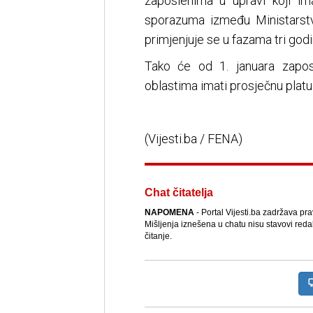
zaposlenima u upravi koji ima
sporazuma između Ministarstva
primjenjuje se u fazama tri godi
Tako će od 1. januara zap
oblastima imati prosječnu platu
(Vijesti.ba / FENA)
Chat čitatelja
NAPOMENA
- Portal Vijesti.ba zadržava pr
Mišljenja iznešena u chatu nisu stavovi reda
čitanje.