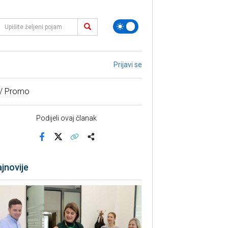
Prijavi se
 / Promo
Podijeli ovaj članak
Facebook
X
Kopiraj link
Više
jnovije