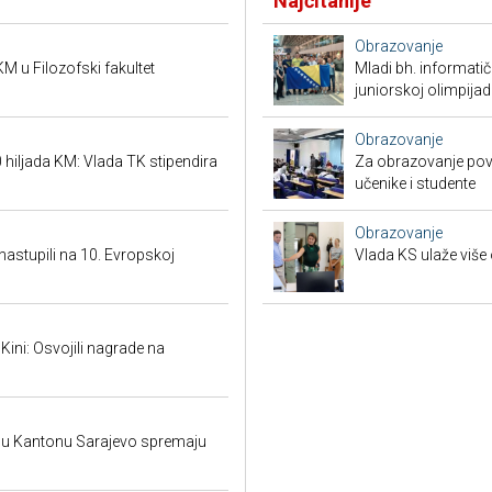
Najčitanije
Obrazovanje
M u Filozofski fakultet
Mladi bh. informatič
juniorskoj olimpijad
Obrazovanje
hiljada KM: Vlada TK stipendira
Za obrazovanje povr
učenike i studente
Obrazovanje
 nastupili na 10. Evropskoj
Vlada KS ulaže više 
 Kini: Osvojili nagrade na
i u Kantonu Sarajevo spremaju