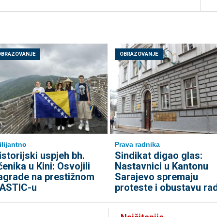
OBRAZOVANJE
OBRAZOVANJE
ilijantno
Prava radnika
istorijski uspjeh bh.
Sindikat digao glas:
čenika u Kini: Osvojili
Nastavnici u Kantonu
agrade na prestižnom
Sarajevo spremaju
ASTIC-u
proteste i obustavu ra