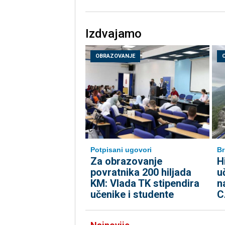
Izdvajamo
OBRAZOVANJE
Potpisani ugovori
Br
Za obrazovanje
H
povratnika 200 hiljada
u
KM: Vlada TK stipendira
n
učenike i studente
C