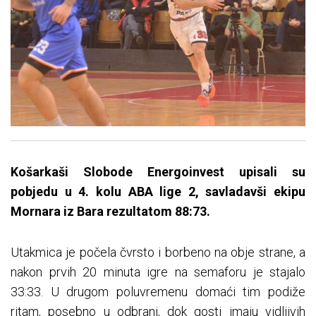
Košarkaši Slobode Energoinvest upisali su
pobjedu u 4. kolu ABA lige 2, savladavši ekipu
Mornara iz Bara rezultatom 88:73.
Utakmica je počela čvrsto i borbeno na obje strane, a
nakon prvih 20 minuta igre na semaforu je stajalo
33:33. U drugom poluvremenu domaći tim podiže
ritam, posebno u odbrani, dok gosti imaju vidljivih