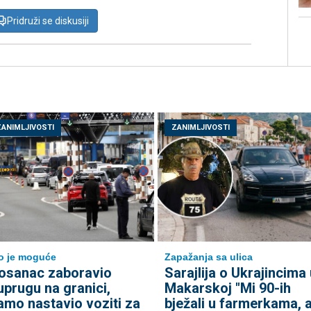
Pridruži se diskusiji
ZANIMLJIVOSTI
ZANIMLJIVOSTI
to je moguće
Zapažanja sa ulica
osanac zaboravio
Sarajlija o Ukrajincima 
uprugu na granici,
Makarskoj "Mi 90-ih
amo nastavio voziti za
bježali u farmerkama, 