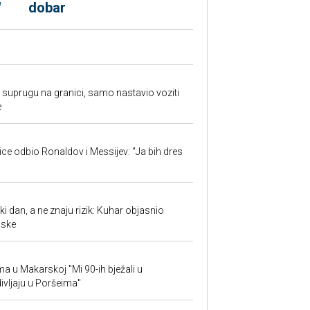
"
dobar
suprugu na granici, samo nastavio voziti
e
jice odbio Ronaldov i Messijev: "Ja bih dres
ki dan, a ne znaju rizik: Kuhar objasnio
aske
ima u Makarskoj "Mi 90-ih bježali u
ivljaju u Poršeima"