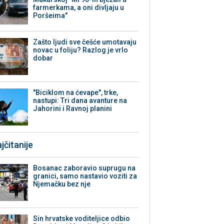
farmerkama, a oni divljaju u
Poršeima"
Zašto ljudi sve češće umotavaju
novac u foliju? Razlog je vrlo
dobar
"Biciklom na ćevape", trke,
nastupi: Tri dana avanture na
Jahorini i Ravnoj planini
jčitanije
Bosanac zaboravio suprugu na
granici, samo nastavio voziti za
Njemačku bez nje
Sin hrvatske voditeljice odbio