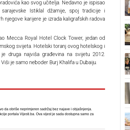
bradovića kao svog učitelja. Nedavno je ispisao
sarajevske Istiklal džamije, spoj tradicije i
h njegove karijere je izrada kaligrafskih radova
 kao Mecca Royal Hotel Clock Tower, jedan od
lamskog svijeta. Hotelski toranj ovog hotelskog i
je druga najviša građevina na svijetu 2012.
Viši je samo neboder Burj Khalifa u Dubaiju.
avo da obriše neprimjeren sadržaj bez najave i objašnjenja.
kcije portala Vijesti.ba. Ova vijest je sada dostupna samo za