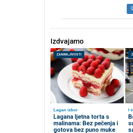
Izdvajamo
ZANIMLJIVOSTI
Lagan izbor
I 
Lagana ljetna torta s
B
malinama: Bez pečenja i
s
gotova bez puno muke
s