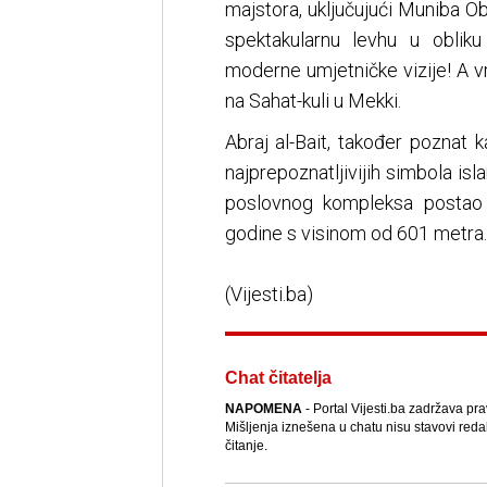
majstora, uključujući Muniba O
spektakularnu levhu u obliku 
moderne umjetničke vizije! A vr
na Sahat-kuli u Mekki.
Abraj al-Bait, također poznat
najprepoznatljivijih simbola is
poslovnog kompleksa postao 
godine s visinom od 601 metra. 
(Vijesti.ba)
Chat čitatelja
NAPOMENA
- Portal Vijesti.ba zadržava pr
Mišljenja iznešena u chatu nisu stavovi reda
čitanje.