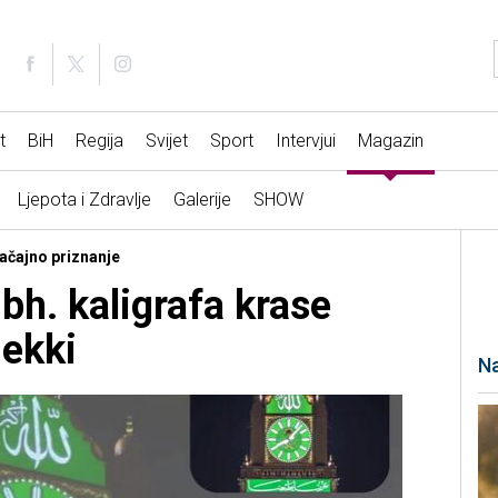
t
BiH
Regija
Svijet
Sport
Intervjui
Magazin
Ljepota i Zdravlje
Galerije
SHOW
načajno priznanje
bh. kaligrafa krase
ekki
Na