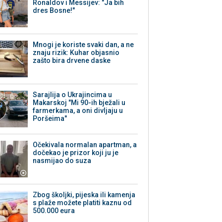
Ronaldov i Messijev: "Ja bih
dres Bosne!"
Mnogi je koriste svaki dan, a ne
znaju rizik: Kuhar objasnio
zašto bira drvene daske
Sarajlija o Ukrajincima u
Makarskoj "Mi 90-ih bježali u
farmerkama, a oni divljaju u
Poršeima"
Očekivala normalan apartman, a
dočekao je prizor koji ju je
nasmijao do suza
Zbog školjki, pijeska ili kamenja
s plaže možete platiti kaznu od
500.000 eura