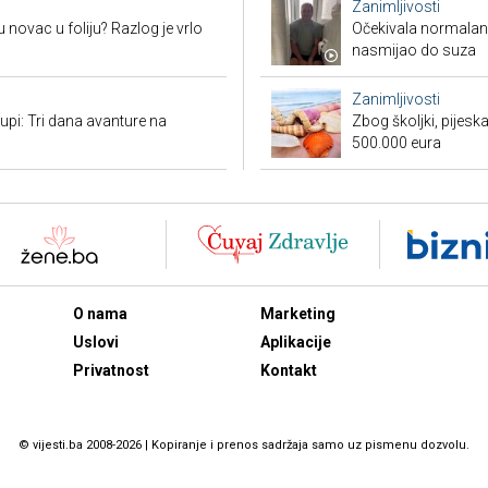
Zanimljivosti
 novac u foliju? Razlog je vrlo
Očekivala normalan a
nasmijao do suza
Zanimljivosti
tupi: Tri dana avanture na
Zbog školjki, pijesk
500.000 eura
O nama
Marketing
Uslovi
Aplikacije
Privatnost
Kontakt
© vijesti.ba 2008-2026 | Kopiranje i prenos sadržaja samo uz pismenu dozvolu.