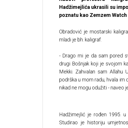
Hadžimejlića ukrasili su imp
poznatu kao Zemzem Watch T
Obradović je mostarski kaligr
mladi je bh. kaligraf.
- Drago mi je da sam pored sv
drugi Bošnjak koji je svojom k
Mekki. Zahvalan sam Allahu Uz
podrška u mom radu, hvala im od
nikad ne mogu odužiti - naveo 
Hadžimejlić je rođen 1995. u F
Studirao je historiju umjetnos