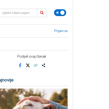
Prijavi se
Podijeli ovaj članak
Facebook
X
Kopiraj link
Više
jnovije