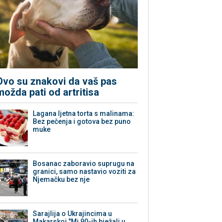
Ovo su znakovi da vaš pas
možda pati od artritisa
Lagana ljetna torta s malinama:
Bez pečenja i gotova bez puno
muke
Bosanac zaboravio suprugu na
granici, samo nastavio voziti za
Njemačku bez nje
Sarajlija o Ukrajincima u
Makarskoj "Mi 90-ih bježali u