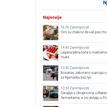
N
Najnovije
16:26
Zanimljivosti
Ovo su znakovi da vaš pas možd
14:40
Zanimljivosti
Lagana ljetna torta s malinama
muke
13:45
Zanimljivosti
Bosanac zaboravio suprugu na 
za Njemačku bez nje
10:33
Zanimljivosti
Sarajlija o Ukrajincima u Makars
farmerkama, a oni divljaju u P