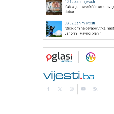
10:15
Zanimljivosti
Zašto ljudi sve češće umotavaju
dobar
08:52
Zanimljivosti
"Biciklom na ćevape", trke, nas
Jahorini i Ravnoj planini