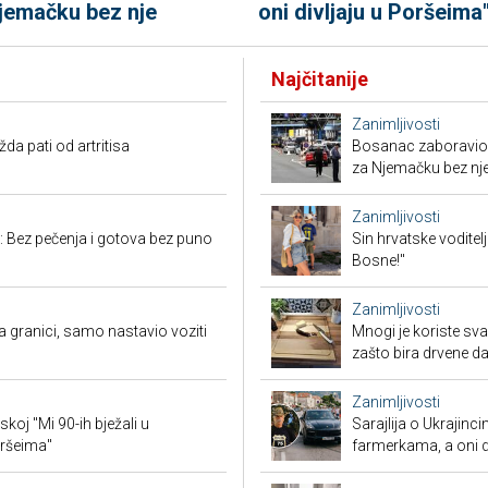
jemačku bez nje
oni divljaju u Poršeima
Najčitanije
Zanimljivosti
a pati od artritisa
Bosanac zaboravio 
za Njemačku bez nj
Zanimljivosti
: Bez pečenja i gotova bez puno
Sin hrvatske voditel
Bosne!"
Zanimljivosti
granici, samo nastavio voziti
Mnogi je koriste sva
zašto bira drvene d
Zanimljivosti
koj "Mi 90-ih bježali u
Sarajlija o Ukrajinc
oršeima"
farmerkama, a oni d