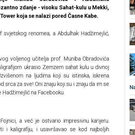
ozantno zdanje - visoku Sahat-kulu u Mekki,
ower koja se nalazi pored Časne Kabe.
af svjetskog renomea, a Abdulhak Hadžimejlić,
og voljenog učitelja prof. Muniba Obradovića
aligrafijom ukrasio Zemzem sahat kulu u divnoj
višenom na ljudima koji su istinska, iskrena
 srca za sve! Oni znaju koji su i znaju da im se
Na
je Hadžimejlić na Facebooku.
ojnici, a već je ostvario impresivnu karijeru.
ti i kaligrafiju, i usavršavao se kod najboljih