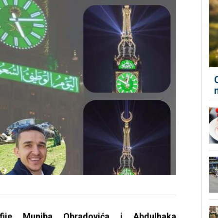
afije Muniba Obradovića i Abdulhaka