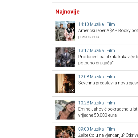
Najnovije
14:10
Muzika i Film
Američki reper A$AP Rocky pot
pjesmama
13:17
Muzika i Film
Producentica otkrila kakav će b
potpuno drugačiji"
12:08
Muzika i Film
Severina predstavila novu pjes
10:28
Muzika i Film
Emina Jahović pokradena u Ist
vrijedne 50.000 eura
09:00
Muzika i Film
Želite Čolu na vjenčanju? Otkri