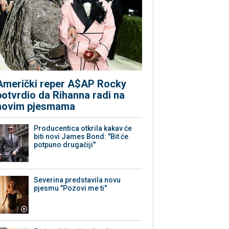
Američki reper A$AP Rocky
potvrdio da Rihanna radi na
novim pjesmama
Producentica otkrila kakav će
biti novi James Bond: "Bit će
potpuno drugačiji"
Severina predstavila novu
pjesmu "Pozovi me ti"