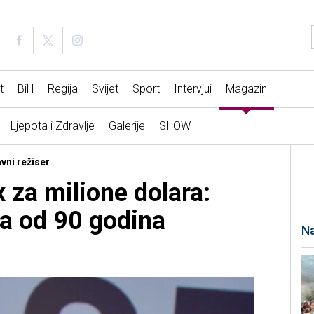
t
BiH
Regija
Svijet
Sport
Intervjui
Magazin
Ljepota i Zdravlje
Galerije
SHOW
avni režiser
x za milione dolara:
na od 90 godina
Na