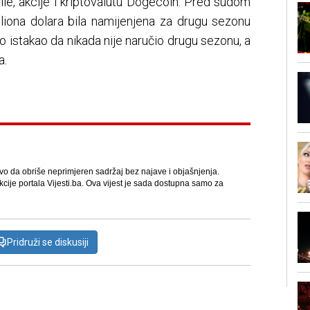
ile, akcije i kriptovalutu Dogecoin. Pred sudom
iliona dolara bila namijenjena za drugu sezonu
sno istakao da nikada nije naručio drugu sezonu, a
a.
avo da obriše neprimjeren sadržaj bez najave i objašnjenja.
kcije portala Vijesti.ba. Ova vijest je sada dostupna samo za
Pridruži se diskusiji