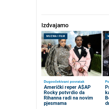
Izdvajamo
MUZIKA I FILM
M
Dugoočekivani povratak
Po
Američki reper A$AP
P
Rocky potvrdio da
k
Rihanna radi na novim
B
pjesmama
d