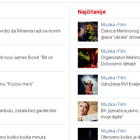
Najčitanije
Muzika i Film
vrdio da Rihanna radi na novim
Članica Merlinovog 
glasa "ukrala" sho
Muzika i Film
iti novi James Bond: "Bit će
Organizatori Merlin
Donosimo detalje
Muzika i Film
mu "Pozovi me ti"
Udruženje RVI Kralj
Muzika i Film
anbulu, ostala bez garderobe
Bh. pjevačica javno z
moje dijete"
Muzika i Film
veno koliko košta minuta
Otkriveno koliko je 