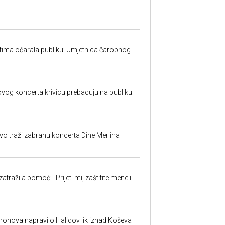
tima očarala publiku: Umjetnica čarobnog
w
ovog koncerta krivicu prebacuju na publiku:
evo traži zabranu koncerta Dine Merlina
atražila pomoć: "Prijeti mi, zaštitite mene i
dronova napravilo Halidov lik iznad Koševa