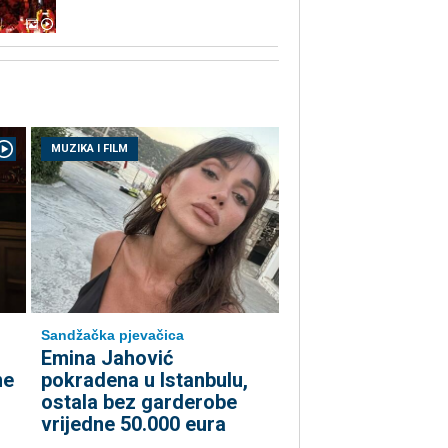
MUZIKA I FILM
Sandžačka pjevačica
Emina Jahović
me
pokradena u Istanbulu,
ostala bez garderobe
vrijedne 50.000 eura