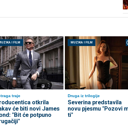
UZIKA I FILM
MUZIKA I FILM
traga traje
Druga iz trilogije
roducentica otkrila
Severina predstavila
akav će biti novi James
novu pjesmu "Pozovi 
ond: "Bit će potpuno
ti"
rugačiji"