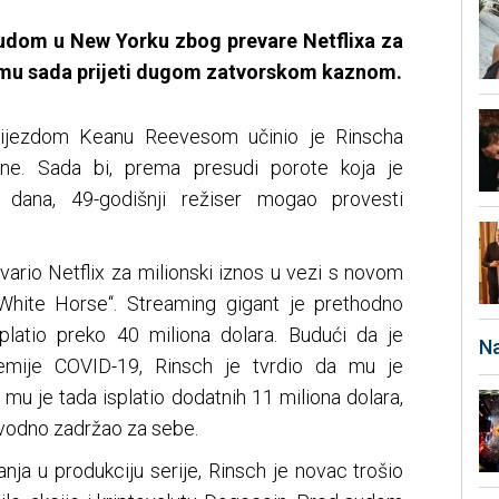
sudom u New Yorku zbog prevare Netflixa za
o mu sada prijeti dugom zatvorskom kaznom.
 zvijezdom Keanu Reevesom učinio je Rinscha
ine. Sada bi, prema presudi porote koja je
 dana, 49-godišnji režiser mogao provesti
vario Netflix za milionski iznos u vezi s novom
White Horse“. Streaming gigant je prethodno
splatio preko 40 miliona dolara. Budući da je
Na
demije COVID-19, Rinsch je tvrdio da mu je
 mu je tada isplatio dodatnih 11 miliona dolara,
navodno zadržao za sebe.
nja u produkciju serije, Rinsch je novac trošio