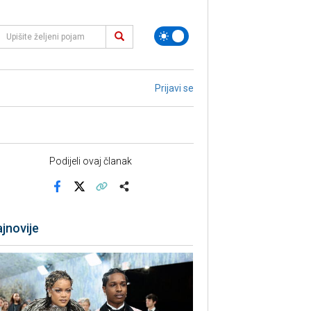
Prijavi se
Podijeli ovaj članak
Facebook
X
Kopiraj link
Više
jnovije