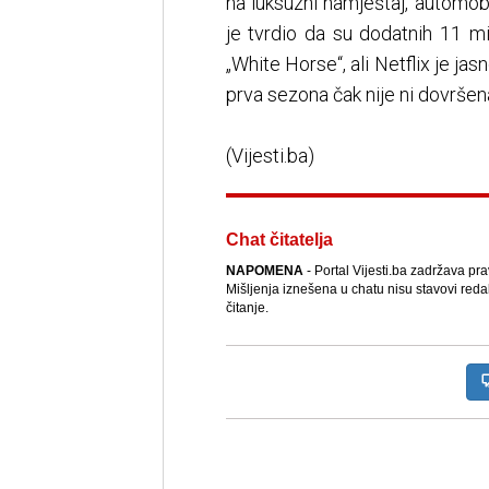
na luksuzni namještaj, automob
je tvrdio da su dodatnih 11 m
„White Horse“, ali Netflix je ja
prva sezona čak nije ni dovršen
(Vijesti.ba)
Chat čitatelja
NAPOMENA
- Portal Vijesti.ba zadržava pr
Mišljenja iznešena u chatu nisu stavovi reda
čitanje.