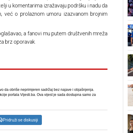
titelji u komentarima izražavaju podršku i nadu da
om, već o prolaznom umoru izazvanom brojnim
 oglašavao, a fanovi mu putem društvenih mreža
za brz oporavak.
avo da obriše neprimjeren sadržaj bez najave i objašnjenja.
kcije portala Vijesti.ba. Ova vijest je sada dostupna samo za
Pridruži se diskusiji