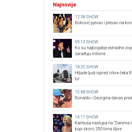
Najnovije
12:38
SHOW
Đoković pjevao i plesao na ko
09:13
SHOW
Ko su najbogatije estradne zvij
zarađuju milione
18:25
SHOW
Hiljade ljudi ispred crkve čeka R
tu!
15:48
SHOW
Ronaldo i Georgina danas pre
14:11
SHOW
Karleuša nastupa na "Danima šl
kupi skoro 200 tona šljive