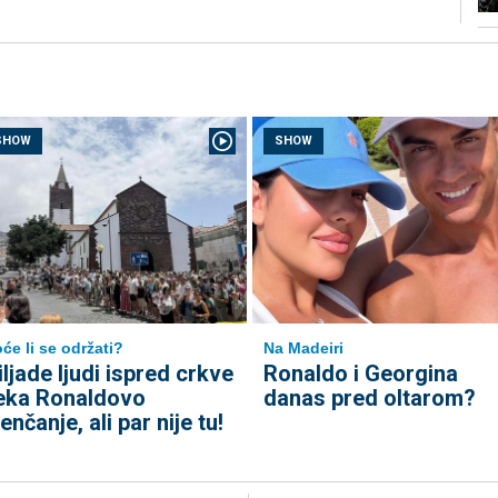
SHOW
SHOW
će li se održati?
Na Madeiri
iljade ljudi ispred crkve
Ronaldo i Georgina
eka Ronaldovo
danas pred oltarom?
jenčanje, ali par nije tu!