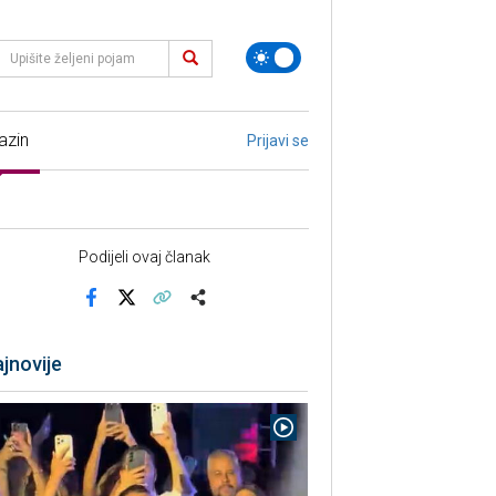
azin
Prijavi se
Podijeli ovaj članak
Facebook
X
Kopiraj link
Više
jnovije