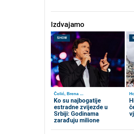
Izdvajamo
SHOW
Čolić, Brena ...
Ho
Ko su najbogatije
H
estradne zvijezde u
č
Srbiji: Godinama
v
zarađuju milione