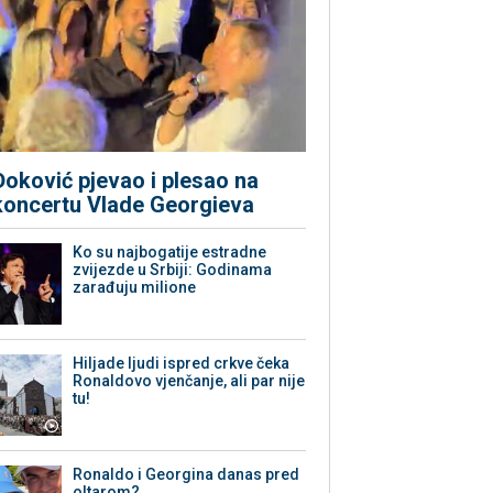
Đoković pjevao i plesao na
koncertu Vlade Georgieva
Ko su najbogatije estradne
zvijezde u Srbiji: Godinama
zarađuju milione
Hiljade ljudi ispred crkve čeka
Ronaldovo vjenčanje, ali par nije
tu!
Ronaldo i Georgina danas pred
oltarom?