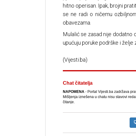
hitno operisan. Ipak, brojni pra
se ne radi o ničemu ozbiljn
obavezama.
Mulalić se zasad nije dodatno
upućuju poruke podrške i želje 
(Vijesti.ba)
Chat čitatelja
NAPOMENA
- Portal Vijesti.ba zadržava pr
Mišljenja iznešena u chatu nisu stavovi reda
čitanje.