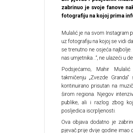
zabrinuo je svoje fanove n
fotografiju na kojoj prima inf
Mulalić je na svom Instagram pr
uz fotografiju na kojoj se vidi da
se trenutno ne osjeća najbolje.
nas umjetnika…“, ne ulazeći u d
Podsjećamo, Mahir Mulali
takmičenju „Zvezde Granda“ s
kontinuirano prisutan na muzi
širom regiona. Njegov intenz
publike, ali i razlog zbog k
posljedica iscrpljenosti.
Ova objava dodatno je zabrin
pjevač prije dvije godine imao 