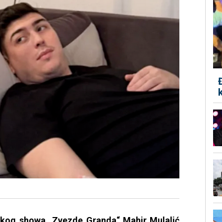
ičkog showa „Zvezde Granda“ Mahir Mulalić