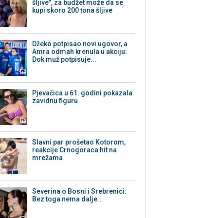
šljive", za budžet može da se
kupi skoro 200 tona šljive
Džeko potpisao novi ugovor, a
Amra odmah krenula u akciju:
Dok muž potpisuje...
Pjevačica u 61. godini pokazala
zavidnu figuru
Slavni par prošetao Kotorom,
reakcije Crnogoraca hit na
mrežama
Severina o Bosni i Srebrenici:
Bez toga nema dalje...