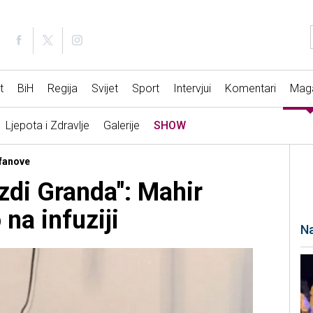
t
BiH
Regija
Svijet
Sport
Intervjui
Komentari
Mag
Ljepota i Zdravlje
Galerije
SHOW
 fanove
zdi Granda": Mahir
 na infuziji
Na