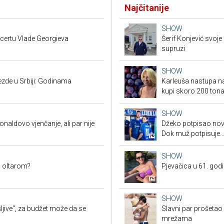
Najčitanije
SHOW
ncertu Vlade Georgieva
Šerif Konjević svoj
supruzi
SHOW
ezde u Srbiji: Godinama
Karleuša nastupa na
kupi skoro 200 tona 
SHOW
onaldovo vjenčanje, ali par nije
Džeko potpisao novi
Dok muž potpisuje..
SHOW
d oltarom?
Pjevačica u 61. godi
SHOW
jive", za budžet može da se
Slavni par prošetao
mrežama