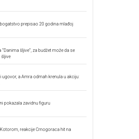
e bogatstvo prepisao 20 godina mlađoj
 "Danima šljive", za budžet može da se
šljive
 ugovor, a Amra odmah krenula u akciju:
.
ni pokazala zavidnu figuru
 Kotorom, reakcije Crnogoraca hit na