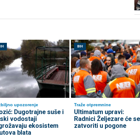
IH
BIH
biljno upozorenje
Traže otpremnine
ozić: Dugotrajne suše i
Ultimatum upravi:
iski vodostaji
Radnici Željezare će se
grožavaju ekosistem
zatvoriti u pogone
utova blata