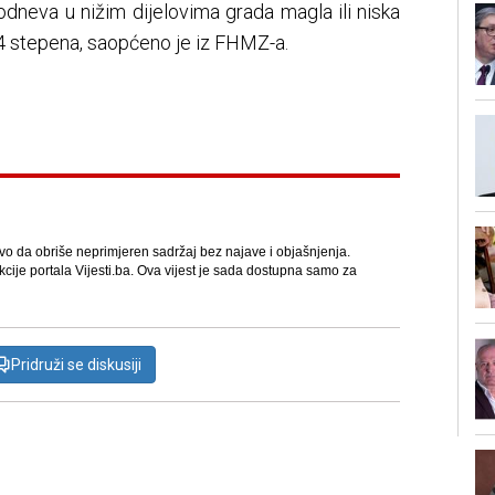
odneva u nižim dijelovima grada magla ili niska
4 stepena, saopćeno je iz FHMZ-a.
avo da obriše neprimjeren sadržaj bez najave i objašnjenja.
kcije portala Vijesti.ba. Ova vijest je sada dostupna samo za
Pridruži se diskusiji