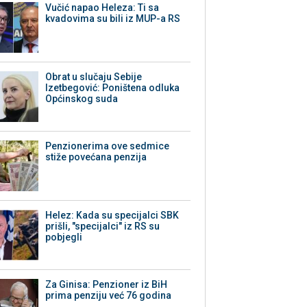
Vučić napao Heleza: Ti sa
kvadovima su bili iz MUP-a RS
Obrat u slučaju Sebije
Izetbegović: Poništena odluka
Općinskog suda
Penzionerima ove sedmice
stiže povećana penzija
Helez: Kada su specijalci SBK
prišli, "specijalci" iz RS su
pobjegli
Za Ginisa: Penzioner iz BiH
prima penziju već 76 godina