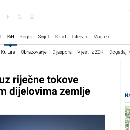
t
BiH
Regija
Svijet
Sport
Intervjui
Magazin
Kultura
Obrazovanje
Dijaspora
Vijesti iz ZDK
Događaji 
uz riječne tokove
im dijelovima zemlje
Na