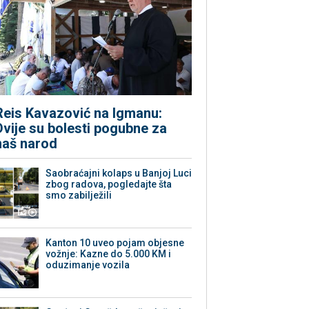
Reis Kavazović na Igmanu:
Dvije su bolesti pogubne za
naš narod
Saobraćajni kolaps u Banjoj Luci
zbog radova, pogledajte šta
smo zabilježili
Kanton 10 uveo pojam objesne
vožnje: Kazne do 5.000 KM i
oduzimanje vozila