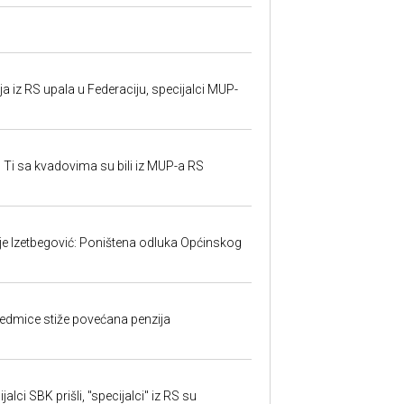
 iz RS upala u Federaciju, specijalci MUP-
 Ti sa kvadovima su bili iz MUP-a RS
ije Izetbegović: Poništena odluka Općinskog
edmice stiže povećana penzija
alci SBK prišli, "specijalci" iz RS su