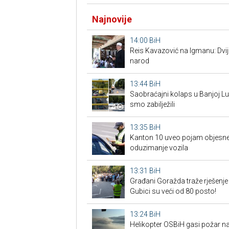
Najnovije
14:00
BiH
Reis Kavazović na Igmanu: Dvij
narod
13:44
BiH
Saobraćajni kolaps u Banjoj Lu
smo zabilježili
13:35
BiH
Kanton 10 uveo pojam objesne 
oduzimanje vozila
13:31
BiH
Građani Goražda traže rješenje
Gubici su veći od 80 posto!
13:24
BiH
Helikopter OSBiH gasi požar na