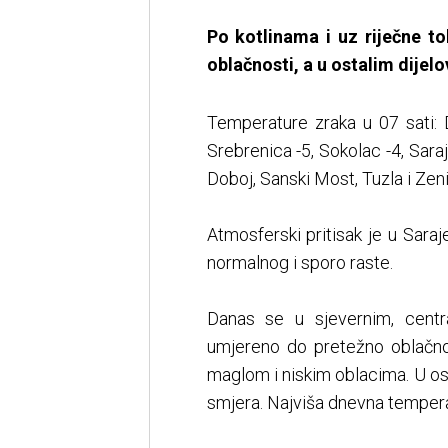
Po kotlinama i uz riječne t
oblačnosti, a u ostalim dijel
Temperature zraka u 07 sati: D
Srebrenica -5, Sokolac -4, Saraj
Doboj, Sanski Most, Tuzla i Zeni
Atmosferski pritisak je u Saraj
normalnog i sporo raste.
Danas se u sjevernim, centr
umjereno do pretežno oblačno 
maglom i niskim oblacima. U os
smjera. Najviša dnevna temperat