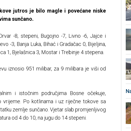
okove jutros je bilo magle i povećane niske
ovima sunčano.
rvar -8, stepeni, Bugojno -7, Livno -6, Jajce i
evo -3, Banja Luka, Bihać i Gradačac 0, Bijeljina,
ca 1, Bjelašnica 3, Mostar i Trebinje 4 stepena.
evu iznosio 951 milibar, za 9 milibara je viši od
Na
alnim i istočnim područjima Bosne očekuje,
vrijeme. Po kotlinama i uz riječne tokove sa
tatku zemlje sunčano. Vjetar slab promjenljivog
ura od 4 do 10, na jugu do 14 stepeni.