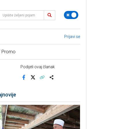
Prijavi se
/ Promo
Podijeli ovaj članak
Facebook
X
Kopiraj link
Više
jnovije