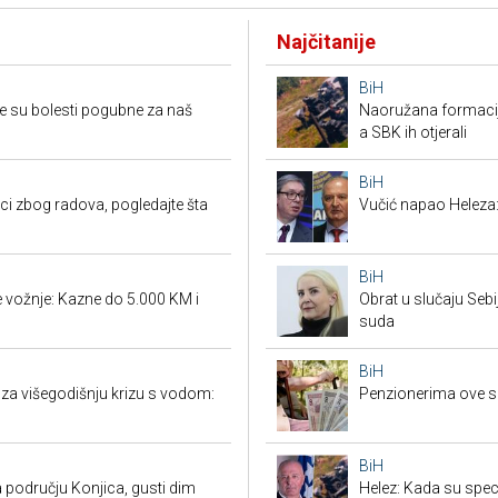
Najčitanije
BiH
e su bolesti pogubne za naš
Naoružana formacija
a SBK ih otjerali
BiH
ci zbog radova, pogledajte šta
Vučić napao Heleza:
BiH
vožnje: Kazne do 5.000 KM i
Obrat u slučaju Seb
suda
BiH
 za višegodišnju krizu s vodom:
Penzionerima ove s
BiH
 području Konjica, gusti dim
Helez: Kada su specij