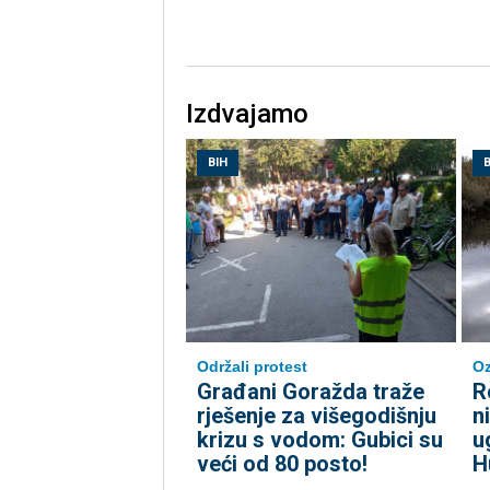
Izdvajamo
BIH
B
Održali protest
Oz
Građani Goražda traže
R
rješenje za višegodišnju
n
krizu s vodom: Gubici su
u
veći od 80 posto!
H