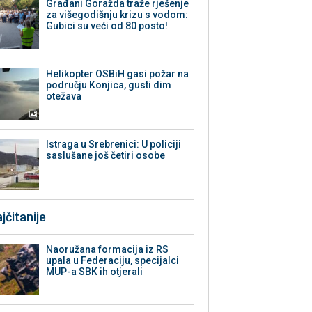
Građani Goražda traže rješenje
za višegodišnju krizu s vodom:
Gubici su veći od 80 posto!
Helikopter OSBiH gasi požar na
području Konjica, gusti dim
otežava
Istraga u Srebrenici: U policiji
saslušane još četiri osobe
jčitanije
Naoružana formacija iz RS
upala u Federaciju, specijalci
MUP-a SBK ih otjerali