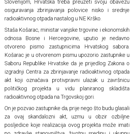
Slovenijom, Hrvatska treba preuzeti svoju obavezu
osiguravanja zbrinjavanja polovice nisko i srednje
radioaktivnog otpada nastalog u NE Krško.
Staša Košarac, ministar vanjske trgovine i ekonomskih
odnosa Bosne i Hercegovine, uputio je nedavno
otvoreno pismo zastupnicima Hrvatskog sabora.
Košarac je u otvorenom pismu upozorio zastupnike u
Saboru Republike Hrvatske da je prijedlog Zakona o
izgradnji Centra za zbrinjavanje radioaktivnog otpada
akt koji označava protivpravni ulazak u završnicu
političkog projekta u vidu planiranog skladišta
radioaktivnog otpada na Trgovskoj gori.
On je pozvao zastupnike da, prije nego što budu glasali
za ovaj skandalozni akt, uzmu u obzir ozbiljne
posljedice koje realizacija ovog projekta može imati
po zdravlje stanovništva, životnu sredinu i ukupnu