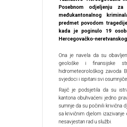
Posebnom odjeljenju za 
međukantonalnog krimina
predmet povodom tragedije
kada je poginulo 19 osoba
Hercegovačko-neretvanskog 
Ona je navela da su obavljen
geološke i finansijske st
hidrometeorološkog zavoda BiH,
svjedoci i ispitani svi osumnjiče
Rajič je podsjetila da su is
kantona obuhvaćeni jedno pravn
sumnje da su počinili krivična d
sa krivičnim djelom izazivanje
nesavjestan rad u službi.