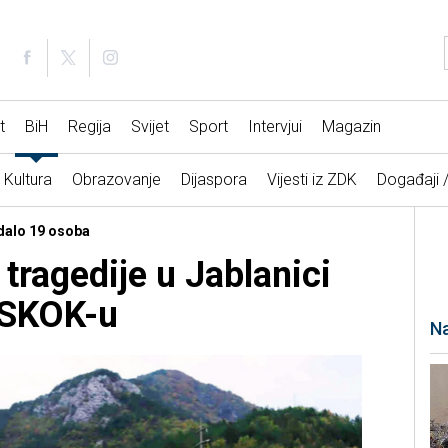
t
BiH
Regija
Svijet
Sport
Intervjui
Magazin
Kultura
Obrazovanje
Dijaspora
Vijesti iz ZDK
Događaji 
adalo 19 osoba
tragedije u Jablanici
OSKOK-u
Na