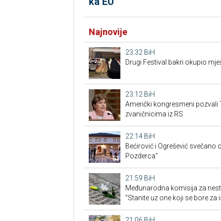
ka EU
Najnovije
23:32
BiH
Drugi Festival bakri okupio mješ
23:12
BiH
Američki kongresmeni pozvali 
zvaničnicima iz RS
22:14
BiH
Bećirović i Ogrešević svečano o
Pozderca"
21:59
BiH
Međunarodna komisija za nest
"Stanite uz one koji se bore za i
21:06
BiH