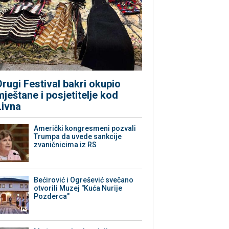
Drugi Festival bakri okupio
mještane i posjetitelje kod
Livna
Američki kongresmeni pozvali
Trumpa da uvede sankcije
zvaničnicima iz RS
Bećirović i Ogrešević svečano
otvorili Muzej "Kuća Nurije
Pozderca"