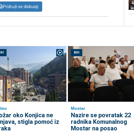
Pridruži se diskusiji
IH
BIH
deo
Mostar
ožar oko Konjica ne
Nazire se povratak 22
enjava, stigla pomoć iz
radnika Komunalnog
raka
Mostar na posao