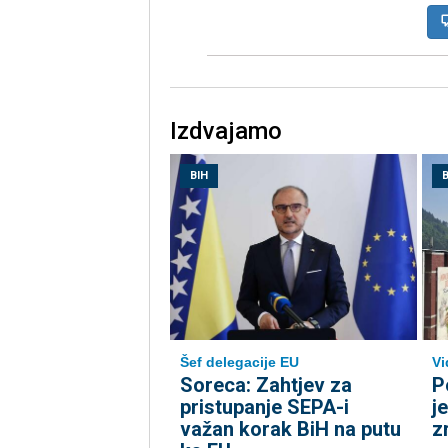
Izdvajamo
BIH
B
Šef delegacije EU
Vi
Soreca: Zahtjev za
P
pristupanje SEPA-i
j
važan korak BiH na putu
z