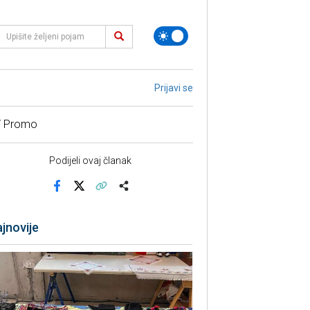
Prijavi se
/ Promo
Podijeli ovaj članak
Facebook
X
Kopiraj link
Više
jnovije