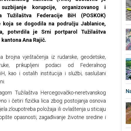
suzbijanje korupcije, organizovanog i
la Tužilaštva Federacije BiH (POSKOK)
 koja se dogodila na području Jablanice,
, potvrdila je Srni portparol Tužilaštva
kantona Ana Rajič.
a brojna vještačenja iz rudarske, geodetske,
ruke, prikupljeni podaci od Federalnog
 kao i ostalih institucija i službi, saslušani
ni.
Na
tragom Tužilaštva Hercegovačko-neretvanskog
o i četiri fizička lica zbog postojanja osnova
jela zloupotreba položaja ili ovlaštenja u sticaju
 opšte opasnosti, zagađivanje životne sredine i