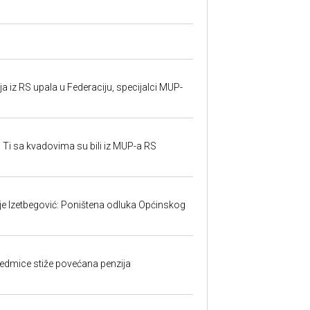
 iz RS upala u Federaciju, specijalci MUP-
 Ti sa kvadovima su bili iz MUP-a RS
ije Izetbegović: Poništena odluka Općinskog
edmice stiže povećana penzija