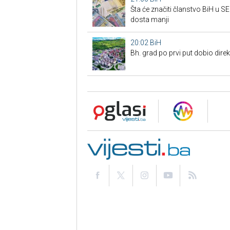
Šta će značiti članstvo BiH u 
dosta manji
20:02
BiH
Bh. grad po prvi put dobio dire