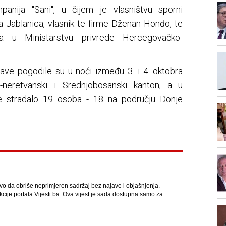
anija "Sani", u čijem je vlasništvu sporni
 Jablanica, vlasnik te firme Dženan Honđo, te
ora u Ministarstvu privrede Hercegovačko-
lave pogodile su u noći između 3. i 4. oktobra
neretvanski i Srednjobosanski kanton, a u
 je stradalo 19 osoba - 18 na području Donje
avo da obriše neprimjeren sadržaj bez najave i objašnjenja.
kcije portala Vijesti.ba. Ova vijest je sada dostupna samo za