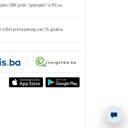
alci SBK prišli, "specijalci" iz RS su
r iz BiH prima penziju već 76 godina