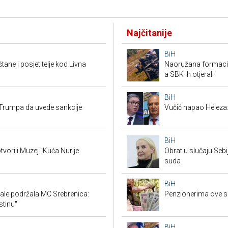
Najčitanije
BiH
tane i posjetitelje kod Livna
Naoružana formacija
a SBK ih otjerali
BiH
Trumpa da uvede sankcije
Vučić napao Heleza:
BiH
tvorili Muzej "Kuća Nurije
Obrat u slučaju Seb
suda
BiH
ale podržala MC Srebrenica:
Penzionerima ove s
stinu"
BiH