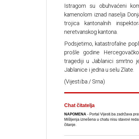
Istragom su obuhvaćeni komp
kamenolom iznad naselja Donja
trojica kantonalnih inspekt
neretvanskog kantona.
Podsjetimo, katastrofalne pop
prošle godine Hercegovačko-
tragediji u Jablanici smrtno
Jablanice i jedna u selu Zlate.
(Vijesti.ba / Srna)
Chat čitatelja
NAPOMENA
- Portal Vijesti.ba zadržava pr
Mišljenja iznešena u chatu nisu stavovi reda
čitanje.