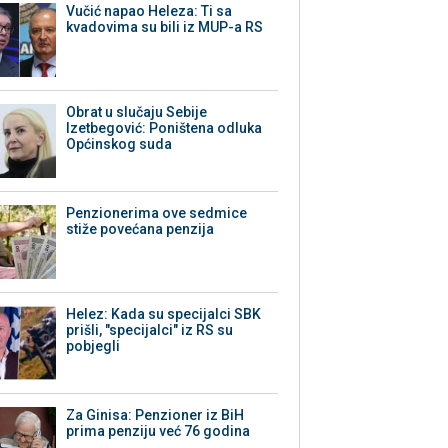
Vučić napao Heleza: Ti sa
kvadovima su bili iz MUP-a RS
Obrat u slučaju Sebije
Izetbegović: Poništena odluka
Općinskog suda
Penzionerima ove sedmice
stiže povećana penzija
Helez: Kada su specijalci SBK
prišli, "specijalci" iz RS su
pobjegli
Za Ginisa: Penzioner iz BiH
prima penziju već 76 godina