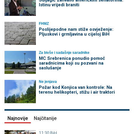
Suljagić zahvalio američkim senatorima:
Istinu vrijedi braniti
FHMZ
Poslijepodne nam stiže osvježenje:
Pljuskovi i grmljavina u cijeloj BiH
Za bivše i sadašnje saradnike
MC Srebrenica ponudio pomoć
saradnicima koji su pozvani na
saslušanje
Ne jenjava
Požar kod Konjica van kontrole: Na
terenu helikopteri, stižu i air traktori
Najnovije
Najčitanije
11:30
BiH