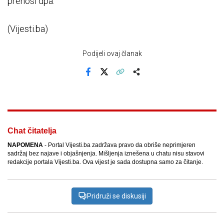
prenosi dpa.
(Vijesti.ba)
Podijeli ovaj članak
Facebook
X
Kopiraj link
Više
Chat čitatelja
NAPOMENA
- Portal Vijesti.ba zadržava pravo da obriše neprimjeren
sadržaj bez najave i objašnjenja. Mišljenja iznešena u chatu nisu stavovi
redakcije portala Vijesti.ba. Ova vijest je sada dostupna samo za čitanje.
Pridruži se diskusiji