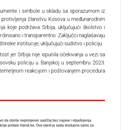
okumente i simbole u skladu sa sporazumom iz
d protivljenja članstvu Kosova u međunarodnim
ija koje podržava Srbija, uključujući školstvo i
ordinisano i transparentno. Zaključci naglašavaju
inske institucije, uključujući sudstvo i policiju.
ost jer Srbija nije ispunila očekivanja u vezi sa
ovsku policiju u Banjskoj u septembru 2023.
 temeljnom reakcijom i poštovanjem procedura
avo da obriše neprimjeren sadržaj bez najave i objašnjenja.
kcije portala Vijesti.ba. Ova vijest je sada dostupna samo za