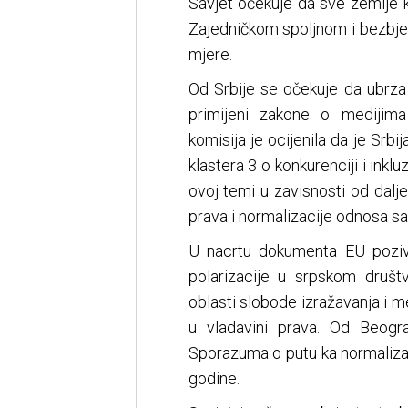
Savjet očekuje da sve zemlje k
Zajedničkom spoljnom i bezbjed
mjere.
Od Srbije se očekuje da ubrza
primijeni zakone o medijima
komisija je ocijenila da je Srb
klastera 3 o konkurenciji i inkl
ovoj temi u zavisnosti od dalj
prava i normalizacije odnosa sa
U nacrtu dokumenta EU poziv
polarizacije u srpskom društ
oblasti slobode izražavanja i m
u vladavini prava. Od Beogr
Sporazuma o putu ka normalizaci
godine.