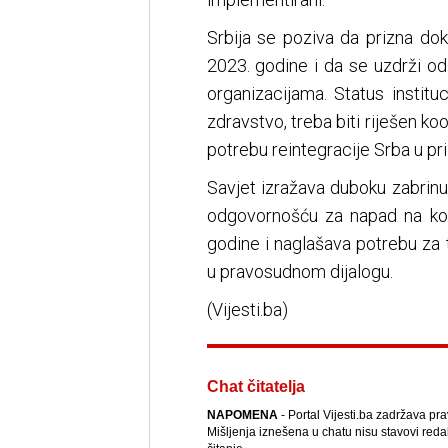
Srbija se poziva da prizna d
2023. godine i da se uzdrži o
organizacijama. Status instituc
zdravstvo, treba biti riješen ko
potrebu reintegracije Srba u prišt
Savjet izražava duboku zabrinut
odgovornošću za napad na kos
godine i naglašava potrebu za
u pravosudnom dijalogu.
(Vijesti.ba)
Chat čitatelja
NAPOMENA
- Portal Vijesti.ba zadržava pr
Mišljenja iznešena u chatu nisu stavovi reda