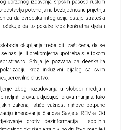
bog ubrzanog izdavanja srpskih pasoša ruskim
 predstavlja potencijalnu bezbjednosnu prijetnju
jenicu da evropska integracija ostaje strateški
da očekuje da to pokaže kroz konkretna djela i
loboda okupljanja treba biti zaštićena, da se
 se nasilje ili prekomjerna upotreba sile tokom
epristrasno. Srbija je pozvana da deeskalira
olarizaciju kroz inkluzivni dijalog sa svim
čujući civilno društvo.
jenje zbog nazadovanja u slobodi medija i
emeljnih prava, uključujući prava manjina. Iako
jskih zakona, ističe važnost njihove potpune
alizaciju imenovanja članova Savjeta REM-a. Od
jelovanje protiv dezinformacija i spoljnih
dsticajnog okruženja za civilno društvo, medije i