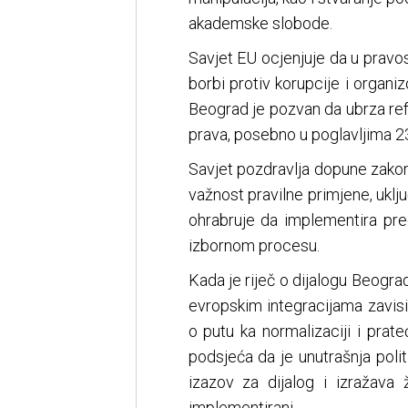
akademske slobode.
Savjet EU ocjenjuje da u pravos
borbi protiv korupcije i organ
Beograd je pozvan da ubrza ref
prava, posebno u poglavljima 23
Savjet pozdravlja dopune zako
važnost pravilne primjene, uklju
ohrabruje da implementira pr
izbornom procesu.
Kada je riječ o dijalogu Beogra
evropskim integracijama zavis
o putu ka normalizaciji i prat
podsjeća da je unutrašnja polit
izazov za dijalog i izražava 
implementirani.