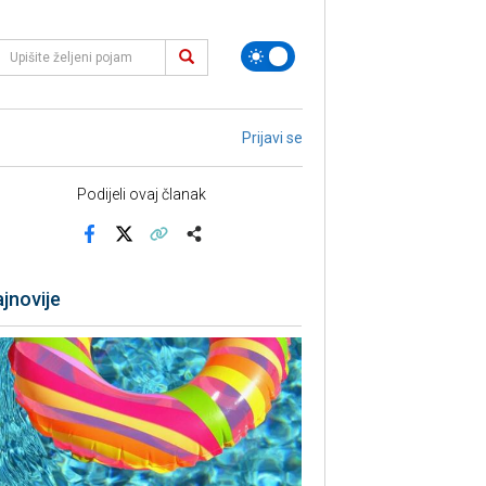
Prijavi se
Podijeli ovaj članak
Facebook
X
Kopiraj link
Više
jnovije