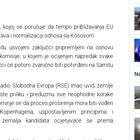
i, kojoj se poručuje da tempo približavanja EU
prava i normalizaciji odnosa sa Kosovom.
du usvojeni zaključci pripremljeni na osnovu
 komisije, u kojem je ocijenjen napredak svake
učci će potom zvanično biti potvrđeni na Samitu
Na
 Radio Slobodna Evropa (RSE) imao uvid, zemlje
riste priliku i preduzmu sve neophodne korake
ominje se da proces proširenja mora biti vođen
Kopenhagena, uspostavljenim principima i
 zemalja kandidata ocjenjivaće se prema