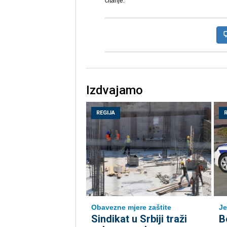
čitanje.
Izdvajamo
REGIJA
Obavezne mjere zaštite
Je
Sindikat u Srbiji traži
B