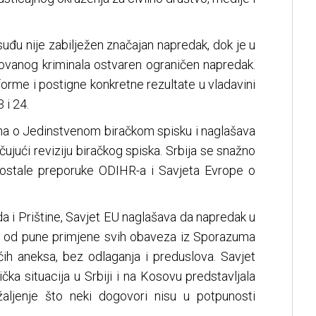
uđu nije zabilježen značajan napredak, dok je u
izovanog kriminala ostvaren ograničen napredak.
orme i postigne konkretne rezultate u vladavini
 i 24.
na o Jedinstvenom biračkom spisku i naglašava
čujući reviziju biračkog spiska. Srbija se snažno
eostale preporuke ODIHR-a i Savjeta Evrope o
da i Prištine, Savjet EU naglašava da napredak u
i od pune primjene svih obaveza iz Sporazuma
ećih aneksa, bez odlaganja i preduslova. Savjet
ička situacija u Srbiji i na Kosovu predstavljala
žaljenje što neki dogovori nisu u potpunosti