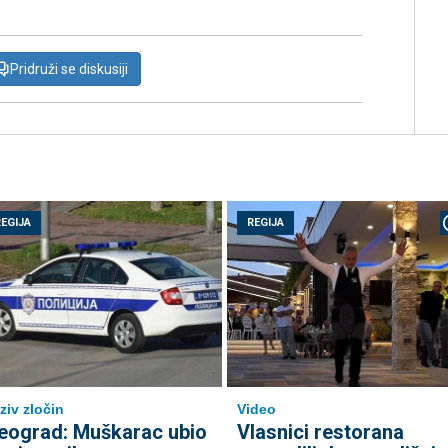
Pridruži se diskusiji
REGIJA
REGIJA
ziv zločin
Video
eograd: Muškarac ubio
Vlasnici restorana