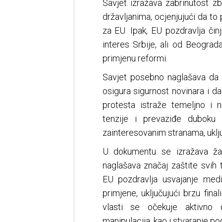
Savjet izražava zabrinutost z
državljanima, ocjenjujući da to
za EU. Ipak, EU pozdravlja čin
interes Srbije, ali od Beogra
primjenu reformi.
Savjet posebno naglašava da s
osigura sigurnost novinara i da
protesta istraže temeljno i n
tenzije i prevaziđe duboku p
zainteresovanim stranama, uklju
U dokumentu se izražava žal
naglašava značaj zaštite svih t
EU pozdravlja usvajanje medi
primjene, uključujući brzu fin
vlasti se očekuje aktivno d
manipulacija, kao i stvaranje po