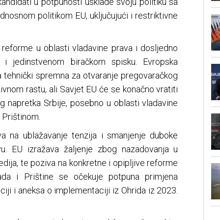
andidati u potpunosti usklade svoju politiku sa
nosnom politikom EU, uključujući i restriktivne
 reforme u oblasti vladavine prava i dosljedno
 i jedinstvenom biračkom spisku. Evropska
ija tehnički spremna za otvaranje pregovaračkog
uzivnom rastu, ali Savjet EU će se konačno vratiti
eg napretka Srbije, posebno u oblasti vladavine
 Prištinom.
a na ublažavanje tenzija i smanjenje duboke
vu. EU izražava žaljenje zbog nazadovanja u
edija, te poziva na konkretne i opipljive reforme
ada i Prištine se očekuje potpuna primjena
ji i aneksa o implementaciji iz Ohrida iz 2023.