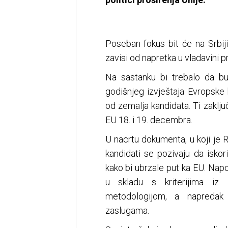
Poseban fokus bit će na Srbij
zavisi od napretka u vladavini 
Na sastanku bi trebalo da bu
godišnjeg izvještaja Evropske
od zemalja kandidata. Ti zaklj
EU 18. i 19. decembra.
U nacrtu dokumenta, u koji je
kandidati se pozivaju da isko
kako bi ubrzale put ka EU. Nap
u skladu s kriterijima iz 
metodologijom, a napredak
zaslugama.