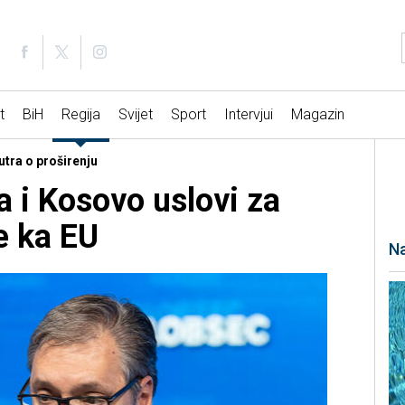
t
BiH
Regija
Svijet
Sport
Intervjui
Magazin
utra o proširenju
a i Kosovo uslovi za
e ka EU
Na