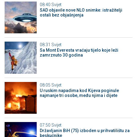
08:40
Svijet
SAD objavile nove NLO snimke: istražitelji
ostali bez objašnjenja
08:31
Svijet
Sa Mont Everesta vraćaju tijelo koje leži
zamrznuto 30 godina
08:05
Svijet
U ruskim napadima kod Kijeva poginule
najmanje tri osobe, među njima i dijete
07:50
Svijet
Državljanin BiH (75) izboden u prihvatilištu za
beskućnike