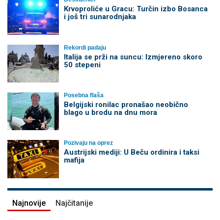
Krvoproliće u Gracu: Turčin izbo Bosanca
i još tri sunarodnjaka
Rekordi padaju
Italija se prži na suncu: Izmjereno skoro
50 stepeni
Posebna flaša
Belgijski ronilac pronašao neobično
blago u brodu na dnu mora
Pozivaju na oprez
Austrijski mediji: U Beču ordinira i taksi
mafija
Najnovije
Najčitanije