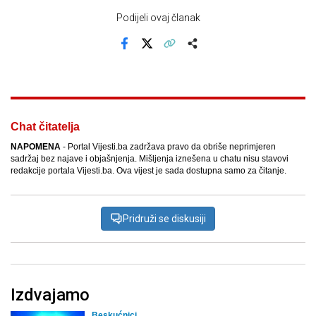
Podijeli ovaj članak
Facebook
X
Kopiraj link
Više
Chat čitatelja
NAPOMENA
- Portal Vijesti.ba zadržava pravo da obriše neprimjeren
sadržaj bez najave i objašnjenja. Mišljenja iznešena u chatu nisu stavovi
redakcije portala Vijesti.ba. Ova vijest je sada dostupna samo za čitanje.
Pridruži se diskusiji
Izdvajamo
Beskućnici