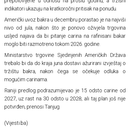
prepolovljene u odnosu na prošlu godinu, a tržišni
indikatori ukazuju na kratkoročni pritisak na ponudu.
Američki uvoz bakra u decembru porastao je na najviši
nivo od jula, nakon što je ponovo oživjela trgovina
usljed najava da bi pitanje carina na rafinisani bakar
moglo biti razmotreno tokom 2026. godine.
Ministarstvo trgovine Sjedinjenih Američkih Država
trebalo bi da do kraja juna dostavi ažurirani izvještaj o
tržištu bakra, nakon čega se očekuje odluka o
mogućim carinama.
Raniji predlog podrazumijevao je 15 odsto carine od
2027, uz rast na 30 odsto u 2028, ali taj plan još nije
potvrđen, prenosi Tanjug.
(Vijesti.ba)