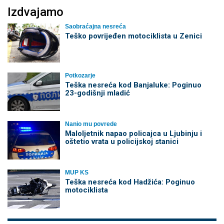
Izdvajamo
Saobraćajna nesreća
Teško povrijeđen motociklista u Zenici
Potkozarje
Teška nesreća kod Banjaluke: Poginuo
23-godišnji mladić
Nanio mu povrede
Maloljetnik napao policajca u Ljubinju i
oštetio vrata u policijskoj stanici
MUP KS
Teška nesreća kod Hadžića: Poginuo
motociklista