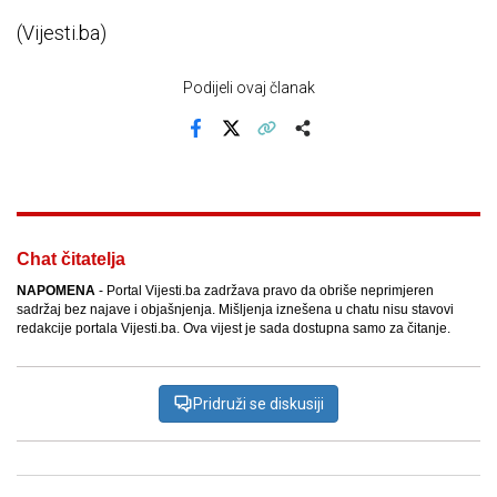
(Vijesti.ba)
Podijeli ovaj članak
Facebook
X
Kopiraj link
Više
Chat čitatelja
NAPOMENA
- Portal Vijesti.ba zadržava pravo da obriše neprimjeren
sadržaj bez najave i objašnjenja. Mišljenja iznešena u chatu nisu stavovi
redakcije portala Vijesti.ba. Ova vijest je sada dostupna samo za čitanje.
Pridruži se diskusiji