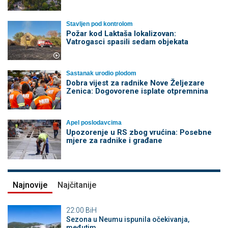
Stavljen pod kontrolom
Požar kod Laktaša lokalizovan:
Vatrogasci spasili sedam objekata
Sastanak urodio plodom
Dobra vijest za radnike Nove Željezare
Zenica: Dogovorene isplate otpremnina
Apel poslodavcima
Upozorenje u RS zbog vrućina: Posebne
mjere za radnike i građane
Najnovije
Najčitanije
22:00
BiH
Sezona u Neumu ispunila očekivanja,
međutim...