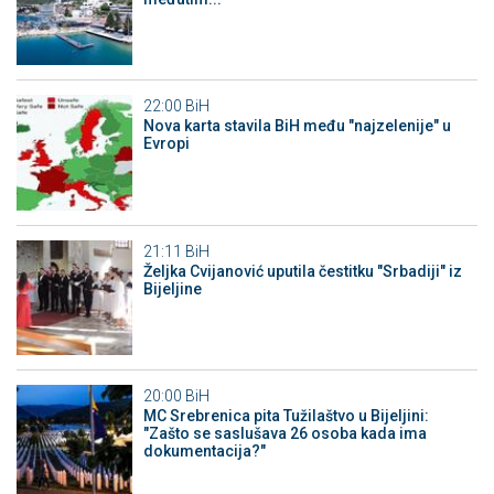
22:00
BiH
Nova karta stavila BiH među "najzelenije" u
Evropi
21:11
BiH
Željka Cvijanović uputila čestitku "Srbadiji" iz
Bijeljine
20:00
BiH
MC Srebrenica pita Tužilaštvo u Bijeljini:
"Zašto se saslušava 26 osoba kada ima
dokumentacija?"