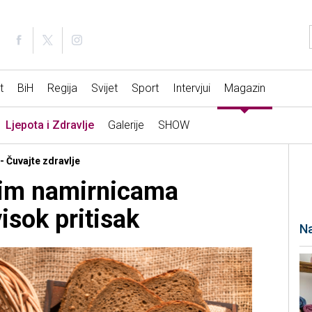
t
BiH
Regija
Svijet
Sport
Intervjui
Magazin
Ljepota i Zdravlje
Galerije
SHOW
 - Čuvajte zdravlje
vim namirnicama
isok pritisak
Na