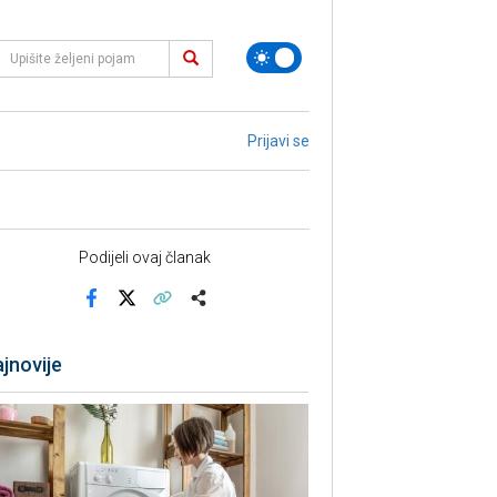
Prijavi se
Podijeli ovaj članak
Facebook
X
Kopiraj link
Više
jnovije