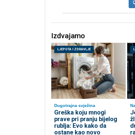
Izdvajamo
LJEPOTA I ZDRAVLJE
Dugotrajna svježina
Na
Greška koju mnogi
J
prave pri pranju bijelog
ž
rublja: Evo kako da
d
ostane kao novo
r