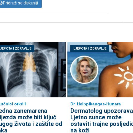
Pridruži se diskusiji
LJEPOTA I ZDRAVLJE
LJEPOTA I ZDRAVLJE
učnici otkrili
Dr. Helppikangas-Hunara
edna zanemarena
Dermatolog upozorava
lijezda može biti ključ
Ljetno sunce može
ugog života i zaštite od
ostaviti trajne posljedi
aka
na koži