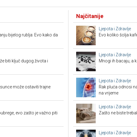
Najčitanije
Ljepota i Zdravlje
nju bijelog rublja: Evo kako da
Evo koliko šolja ka
Ljepota i Zdravlje
biti ključ dugog života i
Mnogi ih bacaju, a 
Ljepota i Zdravlje
sunce može ostaviti trajne
Rak pluća odnosi na
na vrijeme
Ljepota i Zdravlje
ubrege, evo zašto je važno piti
Zašto ne biste treb
Ljepota i Zdravlje