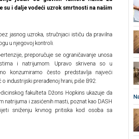
e su i dalje vodeći uzrok smrtnosti na našim
 bez jasnog uzroka, stručnjaci ističu da pravilna
gu u njegovoj kontroli.
pertenzije, preporučuje se ograničavanje unosa
stima i natrijumom. Upravo skrivena so u
no konzumiramo često predstavlja najveći
 o industrijski prerađenoj hrani, piše B92.
edicinskog fakulteta Džons Hopkins ukazuje da
Na
em natrijuma i zasićenih masti, poznat kao DASH
ijeti sniženju krvnog pritiska kod osoba sa