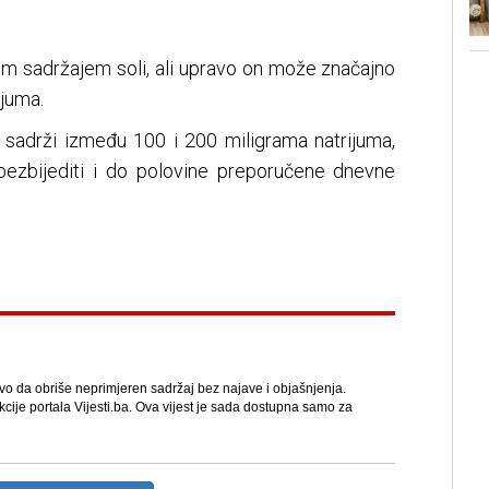
im sadržajem soli, ali upravo on može značajno
ijuma.
 sadrži između 100 i 200 miligrama natrijuma,
ezbijediti i do polovine preporučene dnevne
avo da obriše neprimjeren sadržaj bez najave i objašnjenja.
kcije portala Vijesti.ba. Ova vijest je sada dostupna samo za