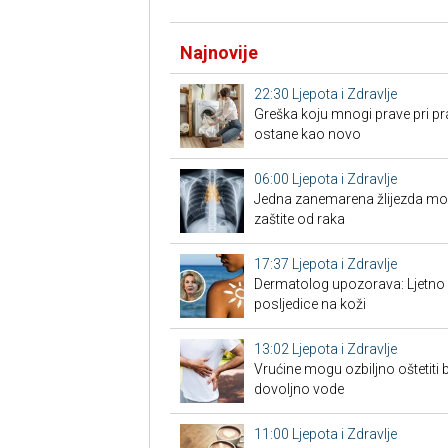
Najnovije
22:30
Ljepota i Zdravlje
Greška koju mnogi prave pri pra
ostane kao novo
06:00
Ljepota i Zdravlje
Jedna zanemarena žlijezda može 
zaštite od raka
17:37
Ljepota i Zdravlje
Dermatolog upozorava: Ljetno 
posljedice na koži
13:02
Ljepota i Zdravlje
Vrućine mogu ozbiljno oštetiti b
dovoljno vode
11:00
Ljepota i Zdravlje