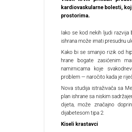
kardiovaskularne bolesti, koj
prostorima.
Iako se kod nekih ljudi razvija
ishrana može imati presudnu ulo
Kako bi se smanjio rizik od hi
hrane bogate zasićenim ma
namirnicama koje svakodnev
problem — naročito kada je riječ
Nova studija istraživača sa M
plan ishrane sa niskim sadržaj
dijeta, može značajno doprin
dijabetesom tipa 2.
Kiseli krastavci