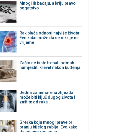
Mnogi ih bacaju, a kriju pravo
bogatstvo
Rak pluća odnosi najviše života:
Evo kako može da se otkrije na
vrijeme
Zašto ne biste trebali odmah
namjestiti krevet nakon buđenja
Jedna zanemarena žlijezda
može biti ključ dugog života i
zaštite od raka
Greška koju mnogi prave pri
pranju bijelog rublja: Evo kako
da ostane kao novo