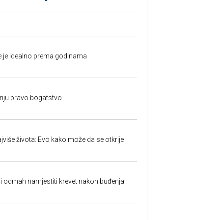
fe je idealno prema godinama
kriju pravo bogatstvo
jviše života: Evo kako može da se otkrije
ali odmah namjestiti krevet nakon buđenja