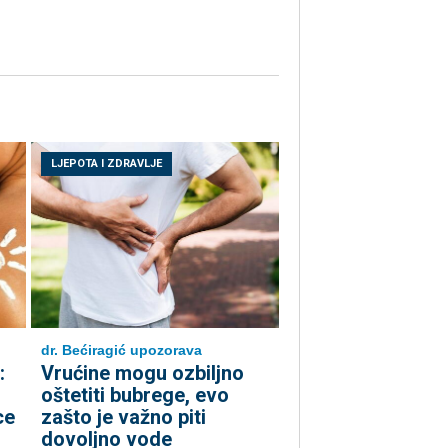
LJEPOTA I ZDRAVLJE
dr. Bećiragić upozorava
:
Vrućine mogu ozbiljno
oštetiti bubrege, evo
ce
zašto je važno piti
dovoljno vode