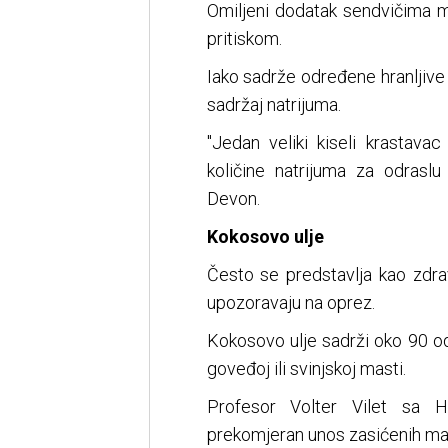
Omiljeni dodatak sendvičima m
pritiskom.
Iako sadrže određene hranljive 
sadržaj natrijuma.
"Jedan veliki kiseli krastava
količine natrijuma za odraslu
Devon.
Kokosovo ulje
Često se predstavlja kao zdravij
upozoravaju na oprez.
Kokosovo ulje sadrži oko 90 od
goveđoj ili svinjskoj masti.
Profesor Volter Vilet sa H
prekomjeran unos zasićenih mas