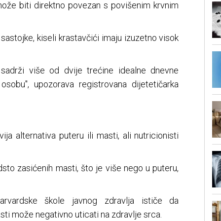
ože biti direktno povezan s povišenim krvnim
sastojke, kiseli krastavčići imaju izuzetno visok
c sadrži više od dvije trećine idealne dnevne
 osobu", upozorava registrovana dijetetičarka
a alternativa puteru ili masti, ali nutricionisti
sto zasićenih masti, što je više nego u puteru,
arvardske škole javnog zdravlja ističe da
ti može negativno uticati na zdravlje srca.