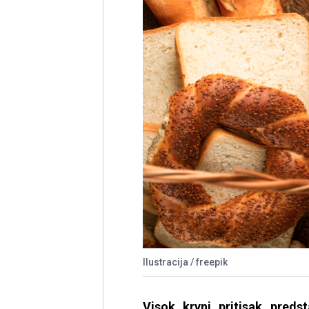
Ilustracija / freepik
Visok krvni pritisak preds