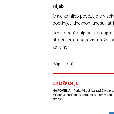
Hljeb
Malo ko hljeb povezuje s visok
doprinijeti dnevnom unosu natr
Jedno parče hljeba u prosjeku
što znači da sendvič može ob
količine.
(Vijesti.ba)
Chat čitatelja
NAPOMENA
- Portal Vijesti.ba zadržava pr
Mišljenja iznešena u chatu nisu stavovi reda
čitanje.