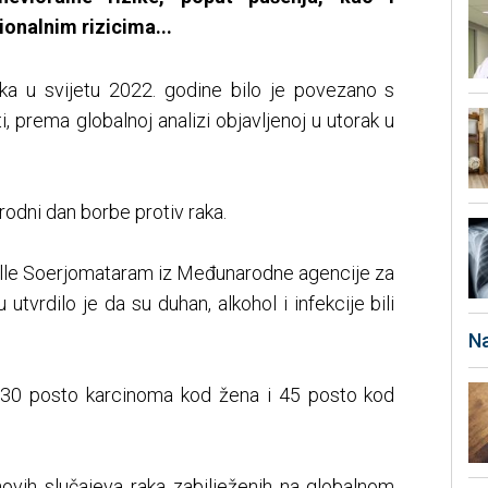
ionalnim rizicima...
ka u svijetu 2022. godine bilo je povezano s
i, prema globalnoj analizi objavljenoj u utorak u
odni dan borbe protiv raka.
abelle Soerjomataram iz Međunarodne agencije za
 utvrdilo je da su duhan, alkohol i infekcije bili
Na
o 30 posto karcinoma kod žena i 45 posto kod
novih slučajeva raka zabilježenih na globalnom