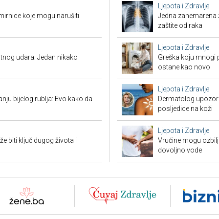
Ljepota i Zdravlje
mirnice koje mogu narušiti
Jedna zanemarena žl
zaštite od raka
Ljepota i Zdravlje
tnog udara: Jedan nikako
Greška koju mnogi pr
ostane kao novo
Ljepota i Zdravlje
nju bijelog rublja: Evo kako da
Dermatolog upozorav
posljedice na koži
Ljepota i Zdravlje
biti ključ dugog života i
Vrućine mogu ozbiljn
dovoljno vode