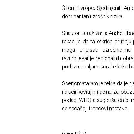
Širom Evrope, Sjedinjenih Amer
dominantan uzročnik rizika.
Suautor istraživanja André Ilb
rekao je da ta otkrića pružaju 
mogu pripisati uzročnicima
razumijevanje regionalnih ob
poduzmu ciljane korake kako bi s
Soerjomataram je rekla da je rj
najučinkovitijih načina za obuz
podaci WHO-a sugerišu da bi m
se sadašnji trendovi nastave.
(Vijesti.ba)