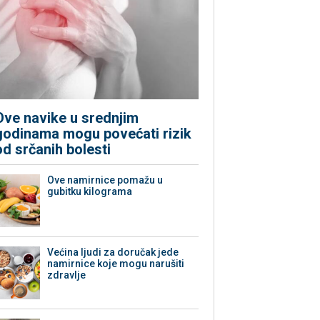
Ove navike u srednjim
godinama mogu povećati rizik
od srčanih bolesti
Ove namirnice pomažu u
gubitku kilograma
Većina ljudi za doručak jede
namirnice koje mogu narušiti
zdravlje