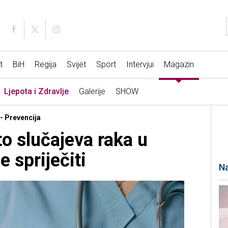
t
BiH
Regija
Svijet
Sport
Intervjui
Magazin
Ljepota i Zdravlje
Galerije
SHOW
 - Prevencija
o slučajeva raka u
e spriječiti
Na