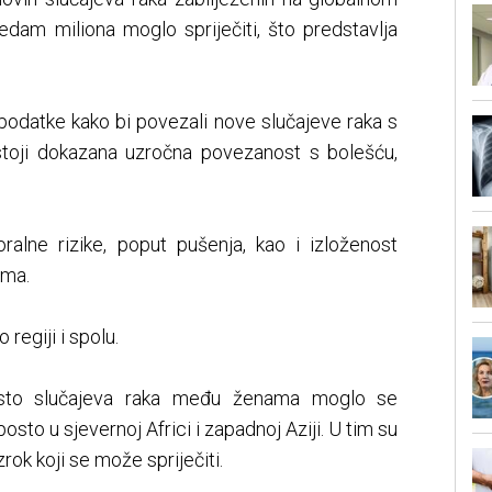
sedam miliona moglo spriječiti, što predstavlja
ke podatke kako bi povezali nove slučajeve raka s
stoji dokazana uzročna povezanost s bolešću,
ioralne rizike, poput pušenja, kao i izloženost
ima.
 regiji i spolu.
osto slučajeva raka među ženama moglo se
posto u sjevernoj Africi i zapadnoj Aziji. U tim su
rok koji se može spriječiti.