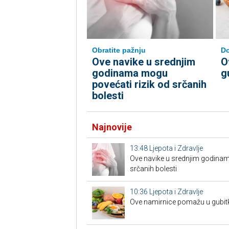
Do
Obratite pažnju
O
Ove navike u srednjim
g
godinama mogu
povećati rizik od srčanih
bolesti
Najnovije
13:48
Ljepota i Zdravlje
Ove navike u srednjim godinam
srčanih bolesti
10:36
Ljepota i Zdravlje
Ove namirnice pomažu u gubit