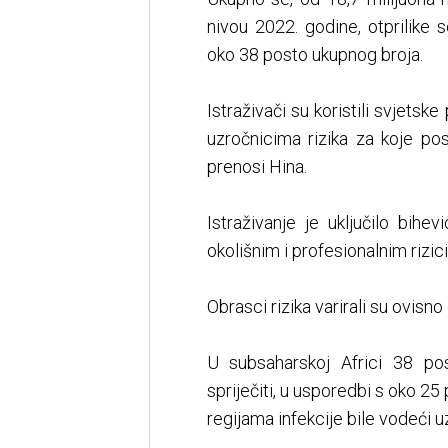
nivou 2022. godine, otprilike 
oko 38 posto ukupnog broja.
Istraživači su koristili svjets
uzročnicima rizika za koje po
prenosi Hina.
Istraživanje je uključilo bihev
okolišnim i profesionalnim rizic
Obrasci rizika varirali su ovisno o
U subsaharskoj Africi 38 p
spriječiti, u usporedbi s oko 25 
regijama infekcije bile vodeći uz