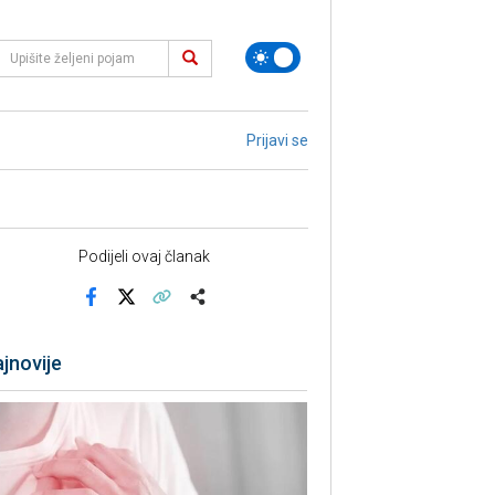
Prijavi se
Podijeli ovaj članak
Facebook
X
Kopiraj link
Više
jnovije