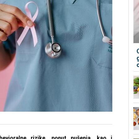
bihevioralne rizike, poput pušenja, kao i