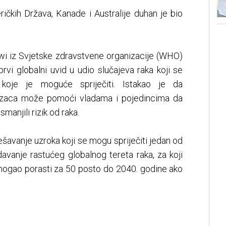
ičkih Država, Kanade i Australije duhan je bio
awi iz Svjetske zdravstvene organizacije (WHO)
prvi globalni uvid u udio slučajeva raka koji se
 koje je moguće spriječiti. Istakao je da
razaca može pomoći vladama i pojedincima da
manjili rizik od raka.
ešavanje uzroka koji se mogu spriječiti jedan od
davanje rastućeg globalnog tereta raka, za koji
ogao porasti za 50 posto do 2040. godine ako