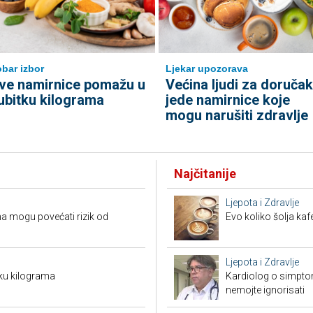
bar izbor
Ljekar upozorava
ve namirnice pomažu u
Većina ljudi za doručak
ubitku kilograma
jede namirnice koje
mogu narušiti zdravlje
Najčitanije
Ljepota i Zdravlje
a mogu povećati rizik od
Evo koliko šolja ka
Ljepota i Zdravlje
ku kilograma
Kardiolog o simpto
nemojte ignorisati