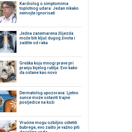
Kardiolog o simptomima
toplotnog udara: Jedan nikako
nemojte ignorisati
Jedna zanemarena žlijezda
može biti ključ dugog života i
zaštite od raka
Greška koju mnogi prave pri
pranju bijelog rublja: Evo kako
da ostane kao novo
Dermatolog upozorava: Ljetno
sunce može ostaviti trajne
posljedice na koži
Vrućine mogu ozbiljno oštetiti
bubrege, evo zašto je važno piti
dovoljno vode