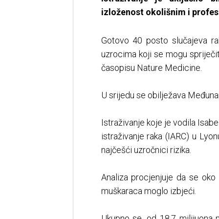
izloženost okolišnim i profes
Gotovo 40 posto slučajeva ra
uzrocima koji se mogu spriječit
časopisu Nature Medicine.
U srijedu se obilježava Međunar
Istraživanje koje je vodila Is
istraživanje raka (IARC) u Lyonu
najčešći uzročnici rizika.
Analiza procjenjuje da se ok
muškaraca moglo izbjeći.
Ukupno se, od 18,7 milijuona 