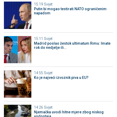
15:19
Svijet
Putin bi mogao testirati NATO ograničenim
napadom
15:11
Svijet
Madrid poslao žestok ultimatum Rimu: Imate
rok do nedjelje ili…
14:55
Svijet
Ko je najveći izvoznik piva u EU?
14:26
Svijet
Njemačka uvodi hitne mjere zbog niskog
vodostaja