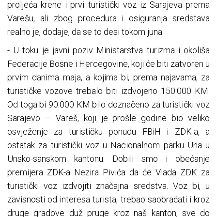
proljeća krene i prvi turistički voz iz Sarajeva prema
Varešu, ali zbog procedura i osiguranja sredstava
realno je, dodaje, da se to desi tokom juna.
- U toku je javni poziv Ministarstva turizma i okoliša
Federacije Bosne i Hercegovine, koji će biti zatvoren u
prvim danima maja, a kojima bi, prema najavama, za
turističke vozove trebalo biti izdvojeno 150.000 KM.
Od toga bi 90.000 KM bilo doznačeno za turistički voz
Sarajevo – Vareš, koji je prošle godine bio veliko
osvježenje za turističku ponudu FBiH i ZDK-a, a
ostatak za turistički voz u Nacionalnom parku Una u
Unsko-sanskom kantonu. Dobili smo i obećanje
premijera ZDK-a Nezira Pivića da će Vlada ZDK za
turistički voz izdvojiti značajna sredstva. Voz bi, u
zavisnosti od interesa turista, trebao saobraćati i kroz
druge gradove duž pruge kroz naš kanton, sve do