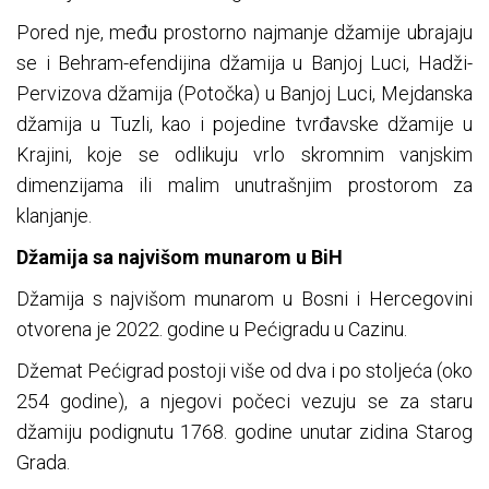
Pored nje, među prostorno najmanje džamije ubrajaju
se i Behram-efendijina džamija u Banjoj Luci, Hadži-
Pervizova džamija (Potočka) u Banjoj Luci, Mejdanska
džamija u Tuzli, kao i pojedine tvrđavske džamije u
Krajini, koje se odlikuju vrlo skromnim vanjskim
dimenzijama ili malim unutrašnjim prostorom za
klanjanje.
Džamija sa najvišom munarom u BiH
Džamija s najvišom munarom u Bosni i Hercegovini
otvorena je 2022. godine u Pećigradu u Cazinu.
Džemat Pećigrad postoji više od dva i po stoljeća (oko
254 godine), a njegovi počeci vezuju se za staru
džamiju podignutu 1768. godine unutar zidina Starog
Grada.