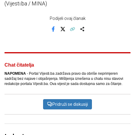
(Vijesti.ba / MINA)
Podijeli ovaj članak
Facebook
X
Kopiraj link
Više
Chat čitatelja
NAPOMENA
- Portal Vijesti.ba zadržava pravo da obriše neprimjeren
sadržaj bez najave i objašnjenja. Mišljenja iznešena u chatu nisu stavovi
redakcije portala Vijesti.ba. Ova vijest je sada dostupna samo za čitanje.
Pridruži se diskusiji