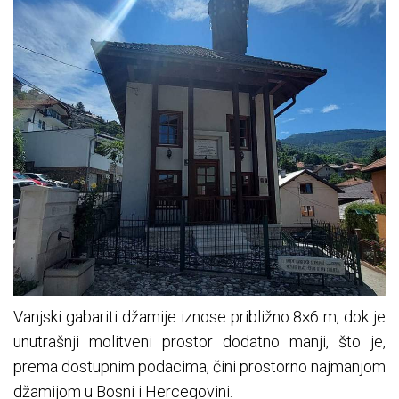
Vanjski gabariti džamije iznose približno 8×6 m, dok je
unutrašnji molitveni prostor dodatno manji, što je,
prema dostupnim podacima, čini prostorno najmanjom
džamijom u Bosni i Hercegovini.