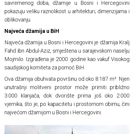
savremenog doba, džamije u Bosni i Hercegovini
pokazuju veliku raznolikost u arhitekturi, dimenzijama i
oblikovanju.
Najveća džamija u BiH
Najveća džamija u Bosni i Hercegovini je džamija Kralj
Fahd ibn Abdul-Aziz, smještena u sarajevskom naselju
Mojmilo. Izgrađena je 2000. godine kao vakuf Visokog
saudijskog komiteta za pomoć BiH.
Ova džamija obuhvata površinu od oko 8.187 m². Njen
unutrašnji molitveni prostor može primiti približno
3.000 klanjača, dok dvorište prima još oko 2.000
vjernika, što je, po kapacitetu i prostornom obimu, čini
najvećom džamijom u Bosni i Hercegovini.