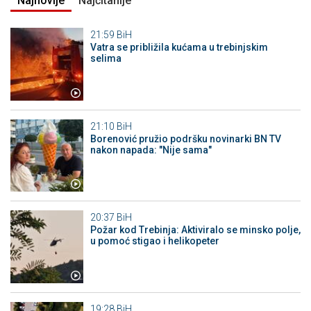
Najnovije
Najčitanije
21:59
BiH
Vatra se približila kućama u trebinjskim
selima
21:10
BiH
Borenović pružio podršku novinarki BN TV
nakon napada: "Nije sama"
20:37
BiH
Požar kod Trebinja: Aktiviralo se minsko polje,
u pomoć stigao i helikopeter
19:28
BiH