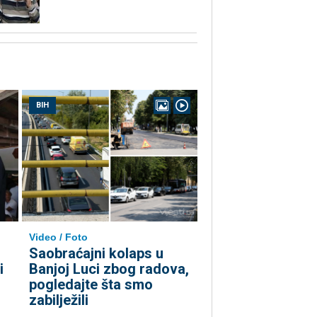
BIH
Video / Foto
Saobraćajni kolaps u
i
Banjoj Luci zbog radova,
pogledajte šta smo
zabilježili