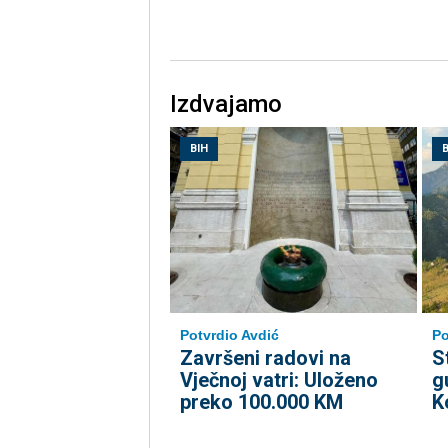
Izdvajamo
BIH
B
Potvrdio Avdić
Po
Završeni radovi na
S
Vječnoj vatri: Uloženo
g
preko 100.000 KM
K