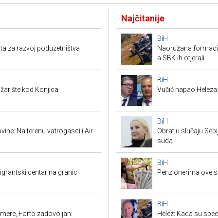
Najčitanije
BiH
ta za razvoj poduzetništva i
Naoružana formacija
a SBK ih otjerali
BiH
žarište kod Konjica
Vučić napao Heleza:
BiH
ine: Na terenu vatrogasci i Air
Obrat u slučaju Seb
suda
BiH
grantski centar na granici
Penzionerima ove s
BiH
mere, Forto zadovoljan:
Helez: Kada su specij