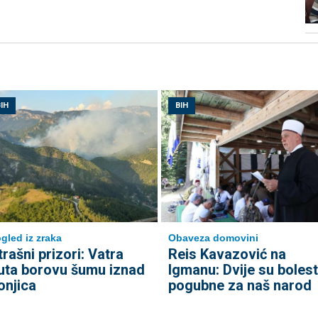
IH
BIH
gled iz zraka
Obaveza domovini
trašni prizori: Vatra
Reis Kavazović na
uta borovu šumu iznad
Igmanu: Dvije su bolest
onjica
pogubne za naš narod