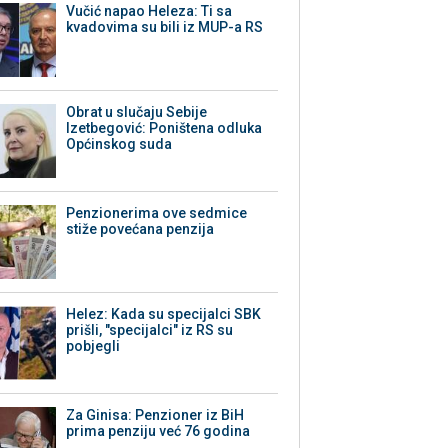
Vučić napao Heleza: Ti sa
kvadovima su bili iz MUP-a RS
Obrat u slučaju Sebije
Izetbegović: Poništena odluka
Općinskog suda
Penzionerima ove sedmice
stiže povećana penzija
Helez: Kada su specijalci SBK
prišli, "specijalci" iz RS su
pobjegli
Za Ginisa: Penzioner iz BiH
prima penziju već 76 godina