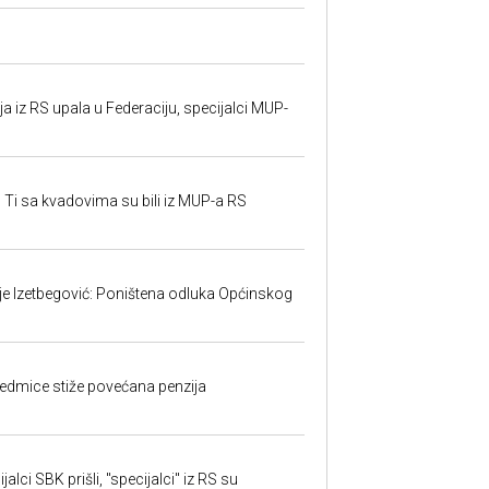
 iz RS upala u Federaciju, specijalci MUP-
 Ti sa kvadovima su bili iz MUP-a RS
ije Izetbegović: Poništena odluka Općinskog
edmice stiže povećana penzija
alci SBK prišli, "specijalci" iz RS su