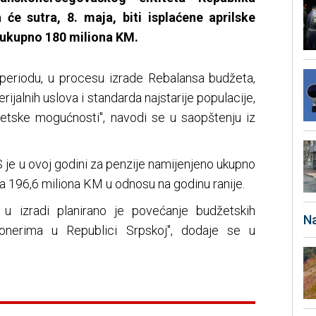
 će sutra, 8. maja, biti isplaćene aprilske
 ukupno 180 miliona KM.
periodu, u procesu izrade Rebalansa budžeta,
rijalnih uslova i standarda najstarije populacije,
žetske mogućnosti", navodi se u saopštenju iz
 je u ovoj godini za penzije namijenjeno ukupno
a 196,6 miliona KM u odnosu na godinu ranije.
 u izradi planirano je povećanje budžetskih
Na
ionerima u Republici Srpskoj", dodaje se u