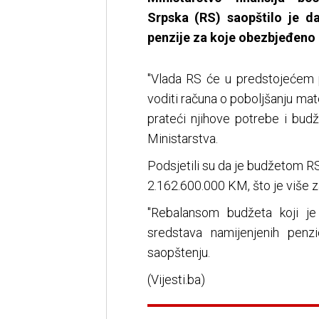
Srpska (RS) saopštilo je da
penzije za koje obezbjeđeno
"Vlada RS će u predstojećem 
voditi računa o poboljšanju mate
prateći njihove potrebe i bud
Ministarstva.
Podsjetili su da je budžetom RS
2.162.600.000 KM, što je više z
"Rebalansom budžeta koji je
sredstava namijenjenih penz
saopštenju.
(Vijesti.ba)