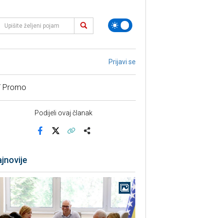
Prijavi se
/ Promo
Podijeli ovaj članak
Facebook
X
Kopiraj link
Više
jnovije