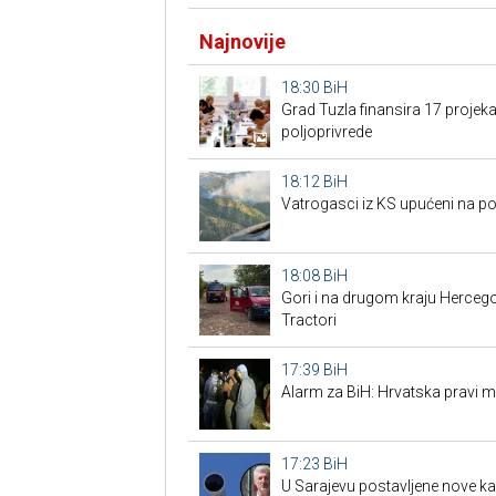
Najnovije
18:30
BiH
Grad Tuzla finansira 17 projeka
poljoprivrede
18:12
BiH
Vatrogasci iz KS upućeni na po
18:08
BiH
Gori i na drugom kraju Hercegov
Tractori
17:39
BiH
Alarm za BiH: Hrvatska pravi mi
17:23
BiH
U Sarajevu postavljene nove ka