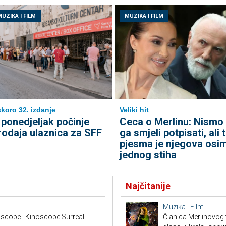
UZIKA I FILM
MUZIKA I FILM
koro 32. izdanje
Veliki hit
 ponedjeljak počinje
Ceca o Merlinu: Nismo
rodaja ulaznica za SFF
ga smjeli potpisati, ali 
pjesma je njegova osi
jednog stiha
Najčitanije
Muzika i Film
scope i Kinoscope Surreal
Članica Merlinovog 