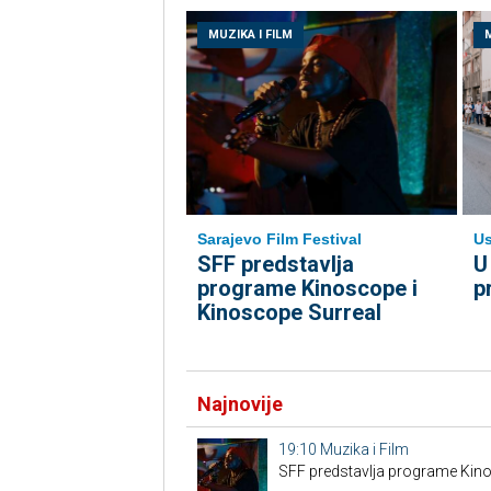
MUZIKA I FILM
M
Sarajevo Film Festival
Us
SFF predstavlja
U
programe Kinoscope i
p
Kinoscope Surreal
Najnovije
19:10
Muzika i Film
SFF predstavlja programe Kino