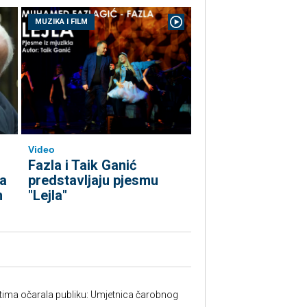
MUZIKA I FILM
Video
Fazla i Taik Ganić
predstavljaju pjesmu
ta
"Lejla"
m
tima očarala publiku: Umjetnica čarobnog