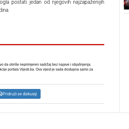
gla postati jedan od njegovih najzapaženijih
dina.
avo da obriše neprimjeren sadržaj bez najave i objašnjenja.
kcije portala Vijesti.ba. Ova vijest je sada dostupna samo za
Pridruži se diskusiji