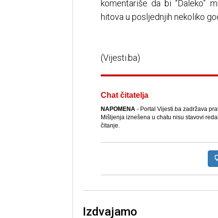
komentariše da bi “Daleko” mo
hitova u posljednjih nekoliko go
(Vijesti.ba)
Chat čitatelja
NAPOMENA
- Portal Vijesti.ba zadržava pr
Mišljenja iznešena u chatu nisu stavovi reda
čitanje.
Izdvajamo