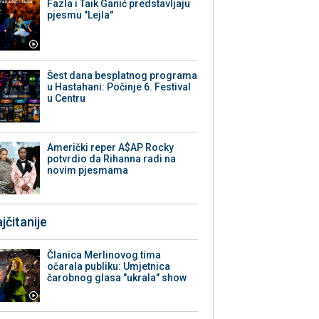
Fazla i Taik Ganić predstavljaju
pjesmu "Lejla"
Šest dana besplatnog programa
u Hastahani: Počinje 6. Festival
u Centru
Američki reper A$AP Rocky
potvrdio da Rihanna radi na
novim pjesmama
jčitanije
Članica Merlinovog tima
očarala publiku: Umjetnica
čarobnog glasa "ukrala" show