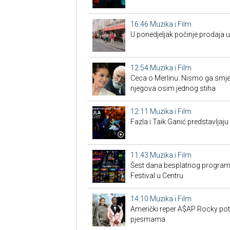
16:46
Muzika i Film
U ponedjeljak počinje prodaja 
12:54
Muzika i Film
Ceca o Merlinu: Nismo ga smjeli 
njegova osim jednog stiha
12:11
Muzika i Film
Fazla i Taik Ganić predstavljaju
11:43
Muzika i Film
Šest dana besplatnog programa
Festival u Centru
14:10
Muzika i Film
Američki reper A$AP Rocky pot
pjesmama