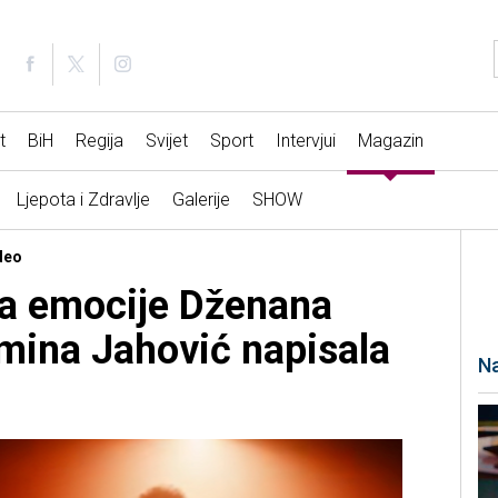
t
BiH
Regija
Svijet
Sport
Intervjui
Magazin
Ljepota i Zdravlje
Galerije
SHOW
deo
va emocije Dženana
mina Jahović napisala
Na