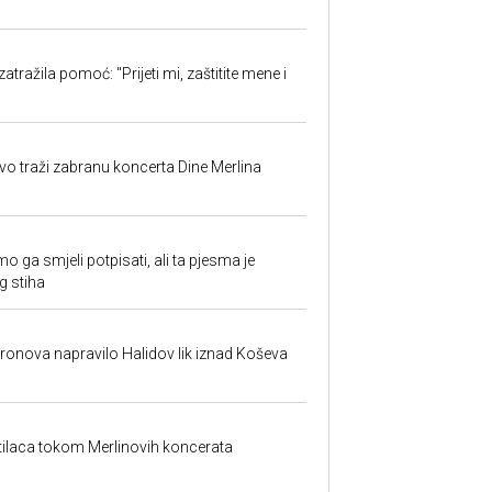
w
atražila pomoć: "Prijeti mi, zaštitite mene i
evo traži zabranu koncerta Dine Merlina
o ga smjeli potpisati, ali ta pjesma je
g stiha
dronova napravilo Halidov lik iznad Koševa
etilaca tokom Merlinovih koncerata