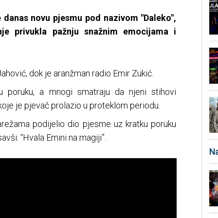
e danas novu pjesmu pod nazivom "Daleko",
nje privukla pažnju snažnim emocijama i
Jahović, dok je aranžman radio Emir Zukić.
 poruku, a mnogi smatraju da njeni stihovi
koje je pjevač prolazio u proteklom periodu.
režama podijelio dio pjesme uz kratku poruku
avši: “Hvala Emini na magiji”.
Na