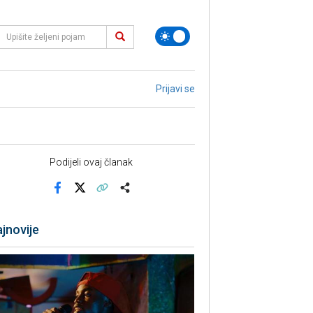
Prijavi se
Podijeli ovaj članak
Facebook
X
Kopiraj link
Više
jnovije