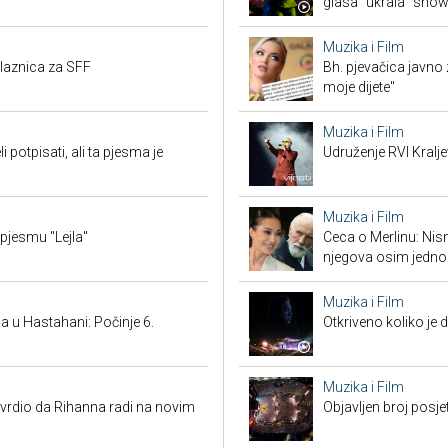
glasa "ukrala" sho
Muzika i Film
ulaznica za SFF
Bh. pjevačica javno z
moje dijete"
Muzika i Film
potpisati, ali ta pjesma je
Udruženje RVI Kralj
Muzika i Film
 pjesmu "Lejla"
Ceca o Merlinu: Nism
njegova osim jedno
Muzika i Film
 u Hastahani: Počinje 6.
Otkriveno koliko je 
Muzika i Film
vrdio da Rihanna radi na novim
Objavljen broj posj